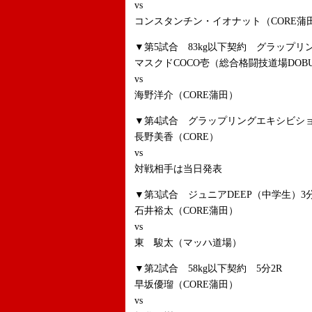
vs
コンスタンチン・イオナット（CORE蒲
▼第5試合 83kg以下契約 グラップリ
マスクドCOCO壱（総合格闘技道場DOBU
vs
海野洋介（CORE蒲田）
▼第4試合 グラップリングエキシビショ
長野美香（CORE）
vs
対戦相手は当日発表
▼第3試合 ジュニアDEEP（中学生）3分
石井裕太（CORE蒲田）
vs
東 駿太（マッハ道場）
▼第2試合 58kg以下契約 5分2R
早坂優瑠（CORE蒲田）
vs