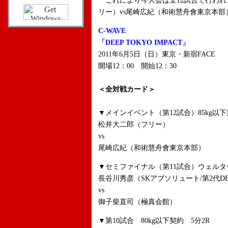
これにより今大会は全12試合で行われ
リー）vs尾崎広紀（和術慧舟會東京本
C-WAVE
「DEEP TOKYO IMPACT」
2011年6月5日（日）東京・新宿FACE
開場12：00 開始12：30
＜全対戦カード＞
▼メインイベント（第12試合）85kg以下
松井大二郎（フリー）
vs
尾崎広紀（和術慧舟會東京本部）
▼セミファイナル（第11試合）ウェルター
長谷川秀彦（SKアブソリュート/第2代D
vs
御子柴直司（極真会館）
▼第10試合 80kg以下契約 5分2R