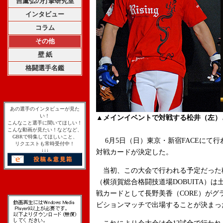
吉鷹弘の打撃研究室
インタビュー
コラム
その他
壁 紙
格闘選手名鑑
あの選手のインタビューが見た
い！
▲メインイベントで対戦する松井（左）
こんなこと選手に聞いてほしい！
こんな動画が見たい！などなど、
GBRで特集してほしいこと、
6月5日（日）東京・新宿FACEにて行われる
リクエストも常時受付中！
↓↓↓
対戦カードが決定した。
当初、この大会で行われる予定だった稲
（横須賀総合格闘技道場DOBUITA）
戦カードとして長野美香（CORE）が
ビションマッチで出場することが決まっ