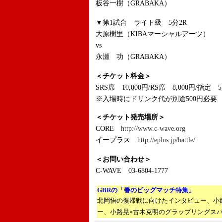
板谷一樹（GRABAKA）
▼第1試合 ライト級 5分2R
大原樹里（KIBAマーシャルアーツ）
vs
永瀬 功（GRABAKA）
＜チケット料金＞
SRS席 10,000円/RS席 8,000円/指定 5
※入場時にドリンク代が別途500円必要
＜チケット発売場所＞
CORE
http://www.c-wave.org
イープラス
http://eplus.jp/battle/
＜お問い合わせ＞
C-WAVE 03-6804-1777
GBRの「春のビッグマッチ特集」
北岡悟の復帰戦に向けたインタビュー、小
ー、小路晃×古木克明のグラップリングス