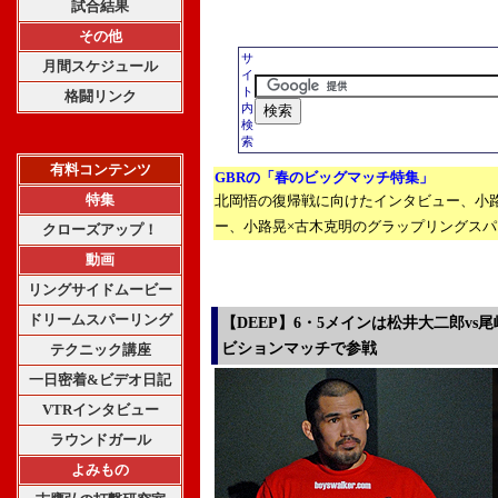
試合結果
その他
サ
月間スケジュール
イ
ト
格闘リンク
内
検
索
有料コンテンツ
GBRの「春のビッグマッチ特集」
特集
北岡悟の復帰戦に向けたインタビュー、小
ー、小路晃×古木克明のグラップリングス
クローズアップ！
動画
リングサイドムービー
ドリームスパーリング
【DEEP】6・5メインは松井大二郎v
ビションマッチで参戦
テクニック講座
一日密着&ビデオ日記
VTRインタビュー
ラウンドガール
よみもの