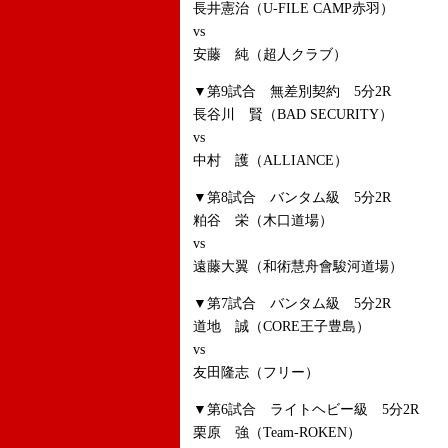
長井憲治（U-FILE CAMP赤羽）
vs
安藤 純（超人クラブ）
▼第9試合 無差別契約 5分2R
長谷川 賢（BAD SECURITY）
vs
中村 護（ALLIANCE）
▼第8試合 バンタム級 5分2R
粕谷 栄（木口道場）
vs
遠藤大翼（和術慧舟會駿河道場）
▼第7試合 バンタム級 5分2R
道地 誠（CORE王子豊島）
vs
友田隆志（フリー）
▼第6試合 ライトヘビー級 5分2R
栗原 強（Team-ROKEN）