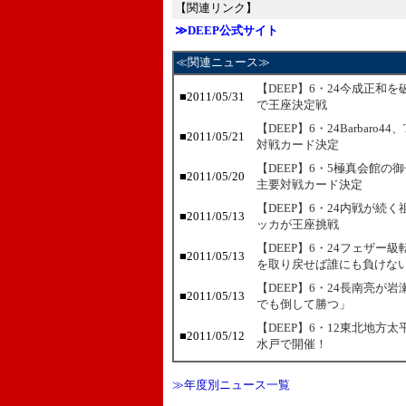
【関連リンク】
≫DEEP公式サイト
≪関連ニュース≫
【DEEP】6・24今成正和
■2011/05/31
で王座決定戦
【DEEP】6・24Barbar
■2011/05/21
対戦カード決定
【DEEP】6・5極真会館
■2011/05/20
主要対戦カード決定
【DEEP】6・24内戦が
■2011/05/13
ッカが王座挑戦
【DEEP】6・24フェザ
■2011/05/13
を取り戻せば誰にも負けな
【DEEP】6・24長南亮
■2011/05/13
でも倒して勝つ」
【DEEP】6・12東北地
■2011/05/12
水戸で開催！
≫年度別ニュース一覧