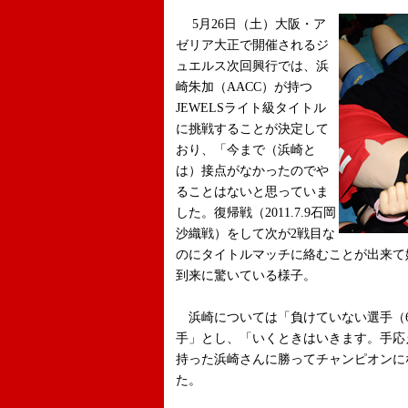
5月26日（土）大阪・ア
ゼリア大正で開催されるジ
ュエルス次回興行では、浜
崎朱加（AACC）が持つ
JEWELSライト級タイトル
に挑戦することが決定して
おり、「今まで（浜崎と
は）接点がなかったのでや
ることはないと思っていま
した。復帰戦（2011.7.9石岡
沙織戦）をして次が2戦目な
のにタイトルマッチに絡むことが出来て
到来に驚いている様子。
浜崎については「負けていない選手（6
手」とし、「いくときはいきます。手応
持った浜崎さんに勝ってチャンピオンに
た。