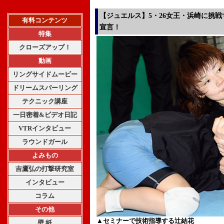
【ジュエルス】5・26女王・浜崎に挑
有料コンテンツ
宣言！
特集
クローズアップ！
動画
リングサイドムービー
ドリームスパーリング
テクニック講座
一日密着&ビデオ日記
VTRインタビュー
ラウンドガール
よみもの
吉鷹弘の打撃研究室
インタビュー
コラム
その他
▲セミナーで技術指導する辻結花
壁 紙