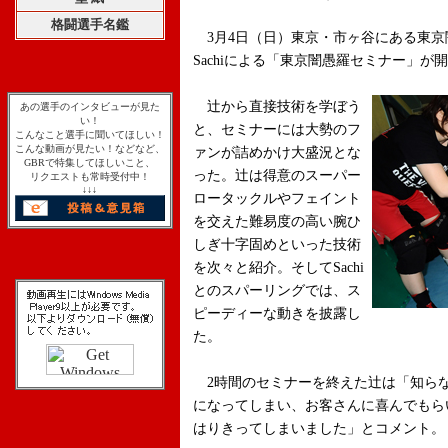
格闘選手名鑑
3月4日（日）東京・市ヶ谷にある東京
Sachiによる「東京闇愚羅セミナー」が
辻から直接技術を学ぼう
あの選手のインタビューが見た
い！
と、セミナーには大勢のフ
こんなこと選手に聞いてほしい！
こんな動画が見たい！などなど、
ァンが詰めかけ大盛況とな
GBRで特集してほしいこと、
った。辻は得意のスーパー
リクエストも常時受付中！
↓↓↓
ロータックルやフェイント
を交えた難易度の高い腕ひ
しぎ十字固めといった技術
を次々と紹介。そしてSachi
とのスパーリングでは、ス
ピーディーな動きを披露し
た。
2時間のセミナーを終えた辻は「知ら
になってしまい、お客さんに喜んでもら
はりきってしまいました」とコメント。