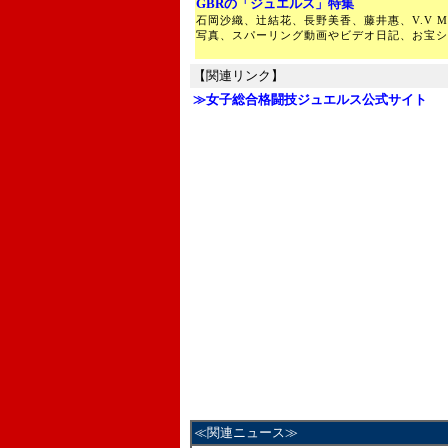
GBRの「ジュエルス」特集
石岡沙織、辻結花、長野美香、藤井惠、V.V Me
写真、スパーリング動画やビデオ日記、お宝シ
【関連リンク】
≫女子総合格闘技ジュエルス公式サイト
≪関連ニュース≫