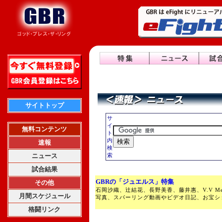
サイトトップ
サ
イ
無料コンテンツ
ト
内
速報
検
ニュース
索
試合結果
GBRの「ジュエルス」特集
その他
石岡沙織、辻結花、長野美香、藤井惠、V.V Me
月間スケジュール
写真、スパーリング動画やビデオ日記、お宝シ
格闘リンク