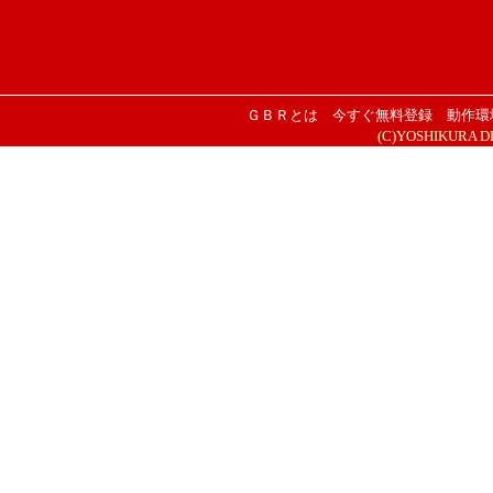
ＧＢＲとは
今すぐ無料登録
動作環
(C)YOSHIKURA DESI