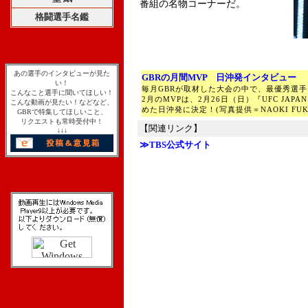
番組の名物コーナーだ。
格闘選手名鑑
あの選手のインタビューが見た
GBRの月間MVP 日沖発インタビュー
い！
毎月GBRが取材した大会の中で、最優秀選手を
こんなこと選手に聞いてほしい！
2月のMVPは、2月26日（日）『UFC JAP
こんな動画が見たい！などなど、
めた日沖発に決定！(写真提供＝NAOKI FUK
GBRで特集してほしいこと、
リクエストも常時受付中！
【関連リンク】
↓↓↓
≫TBS公式サイト