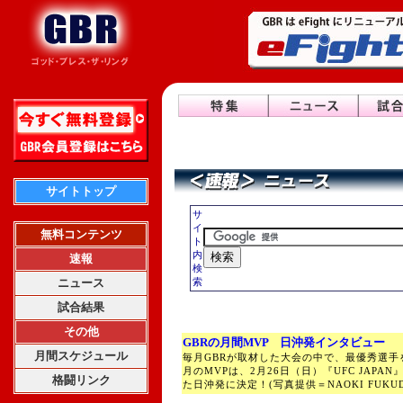
サイトトップ
サ
イ
無料コンテンツ
ト
内
速報
検
ニュース
索
試合結果
その他
GBRの月間MVP 日沖発インタビュー
月間スケジュール
毎月GBRが取材した大会の中で、最優秀選手を
月のMVPは、2月26日（日）『UFC JAPA
格闘リンク
た日沖発に決定！(写真提供＝NAOKI FUKU