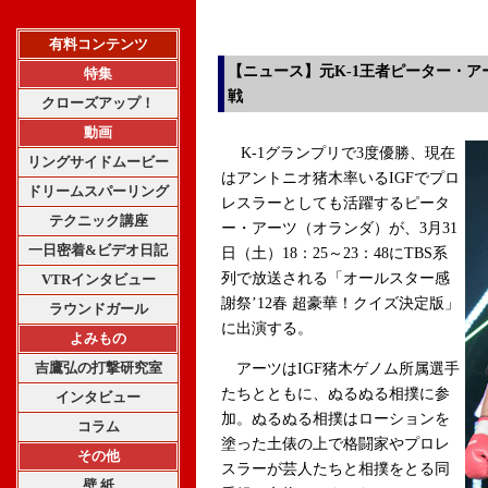
有料コンテンツ
【ニュース】元K-1王者ピーター・
特集
戦
クローズアップ！
動画
K-1グランプリで3度優勝、現在
リングサイドムービー
はアントニオ猪木率いるIGFでプロ
ドリームスパーリング
レスラーとしても活躍するピータ
テクニック講座
ー・アーツ（オランダ）が、3月31
一日密着&ビデオ日記
日（土）18：25～23：48にTBS系
列で放送される「オールスター感
VTRインタビュー
謝祭’12春 超豪華！クイズ決定版」
ラウンドガール
に出演する。
よみもの
吉鷹弘の打撃研究室
アーツはIGF猪木ゲノム所属選手
たちとともに、ぬるぬる相撲に参
インタビュー
加。ぬるぬる相撲はローションを
コラム
塗った土俵の上で格闘家やプロレ
その他
スラーが芸人たちと相撲をとる同
壁 紙