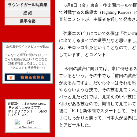
ラウンドガール写真集
6月8日（金）東京・後楽園ホールで開催さ
で対戦する久保優太（Fighting Kai
壁 紙
直前コメントが、主催者を通して発表さ
選手名鑑
強豪エズビリについて久保は「強いの
に出てくるタイプの選手だなと思いまし
あの選手のインタビューが見た
ね。モロッコ出身ということなので、ど
い！
しています」とコメント。
こんなこと選手に聞いてほしい！
こんな動画が見たい！などなど、
GBRで特集してほしいこと、
リクエストも常時受付中！
今回の試合に向けては、常に倒せるス
↓↓↓
ているという。その中でも「前回の試合
があるんですよ。だから今回はそれを出
やらないような技で、その技を見てくれ
パッと見ただけでは、見栄えのいい技に
付けがある技なので、期待して見ていて
後に「K-1も新体制でスタートして、
手にしっかりと勝って、日本人が世界に
とアピールした。