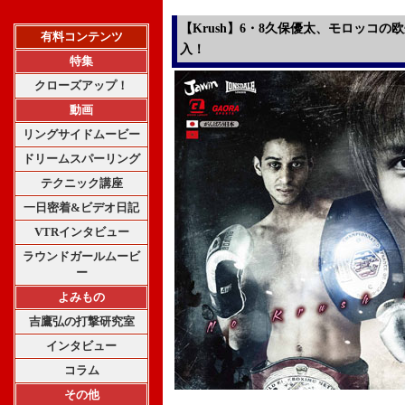
【Krush】6・8久保優太、モロッコ
有料コンテンツ
入！
特集
クローズアップ！
動画
リングサイドムービー
ドリームスパーリング
テクニック講座
一日密着&ビデオ日記
VTRインタビュー
ラウンドガールムービ
ー
よみもの
吉鷹弘の打撃研究室
インタビュー
コラム
その他