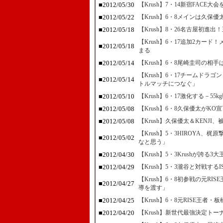
■2012/05/30
【Krush】7・14新宿FACE大
■2012/05/22
【Krush】6・8メインは久保優
■2012/05/18
【Krush】8・26名古屋初進
【Krush】6・17追加2カー
■2012/05/18
まる
■2012/05/14
【Krush】6・8尾崎圭司の
【Krush】6・17チームド
■2012/05/14
トルマッチにつなぐ」
■2012/05/10
【Krush】6・17激化する－55
■2012/05/08
【Krush】6・8久保優太がK
■2012/05/08
【Krush】久保優太＆KENJI
【Krush】5・3HIROYA
■2012/05/02
なと思う」
■2012/04/30
【Krush】5・3Krushが誇
■2012/04/29
【Krush】5・3瀧谷と対戦す
【Krush】6・8初参戦の元R
■2012/04/27
導を渡す」
■2012/04/25
【Krush】6・8元RISE王
■2012/04/20
【Krush】新世代最強決定トー