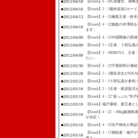
■2012/04/18
【Krush】6・8久保優太、尾
■2012/04/16
【Krush】5・3最終追加2
■2012/04/13
【Krush】4・22極真王者・
【Krush】4・22無敗の伊
■2012/04/10
ます」
■2012/04/09
【Krush】4・21中国開催
■2012/04/09
【Krush】5・3王者・卜部
【Krush】5・3HIROYA
■2012/04/09
たい」
■2012/03/30
【Krush】4・22守屋拓郎が
■2012/03/28
【Krush】5・3瀧谷渉太がIS
■2012/03/23
【Krush】5・3卜部弘嵩が参
■2012/03/19
【Krush】5・3王者・梶原龍
■2012/03/19
【Krush】4・22“崖っぷち
■2012/03/19
【Krush】城戸康裕、新王者
【Krush】4・22 －60k
■2012/03/16
が決定！
■2012/03/16
【Krush】4・22寺戸伸近が
【Krush】3・17挑戦者・
■2012/03/16
違う」