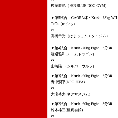
後藤勝也（池袋BLUE DOG GYM）
▼第5試合 GAORA杯・Krush -63kg WILD
TaCa（triple-y）
vs
高橋幸光（はまっこムエタイジム）
▼第4試合 Krush -70kg Fight 3分3R
渡辺雅和(チームドラゴン)
vs
山崎陽一(シルバーウルフ)
▼第3試合 Krush -60kg Fight 3分3R
青津潤平(NPO JEFA)
vs
大滝裕太(ネクサスジム)
▼第2試合 Krush -60kg Fight 3分3R
鈴木雄三(極真会館)
vs