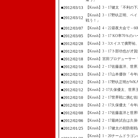
■2012/03/13
【Krush】3・17健太「不利
【Krush】3・17野杁正明
■2012/03/12
戦う！」
■2012/03/07
【Krush】4・22昼夜大会で－
■2012/03/05
【Krush】3・17 KO率7
■2012/02/28
【Krush】3・3スイスで廣野
■2012/02/19
【Krush】3・17卜部功也が
■2012/02/18
【Krush】宮田プロデューサ
■2012/02/16
【Krush】2・17佐藤嘉洋、
■2012/02/13
【Krush】2・17山本優弥「今
■2012/02/12
【Krush】3・17野杁正明がW
■2012/02/12
【Krush】2･17久保優太、
■2012/02/10
【Krush】2・17世界戦に挑
■2012/02/10
【Krush】2・17久保優太
■2012/02/08
【Krush】2・17佐藤嘉洋
■2012/02/06
【Krush】2・17最終試合
■2012/01/25
【Krush】3・17健太の初防
【Krush】1・20チームド