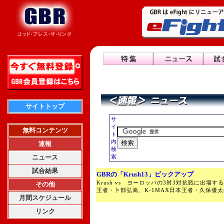
サイトトップ
サ
イ
無料コンテンツ
ト
内
速報
検
ニュース
索
試合結果
GBRの「Krush13」ピックアップ
Krush vs ヨーロッパの3対3対抗戦に出場する
その他
王者・卜部弘嵩、K-1MAX日本王者・久保優
月間スケジュール
リンク