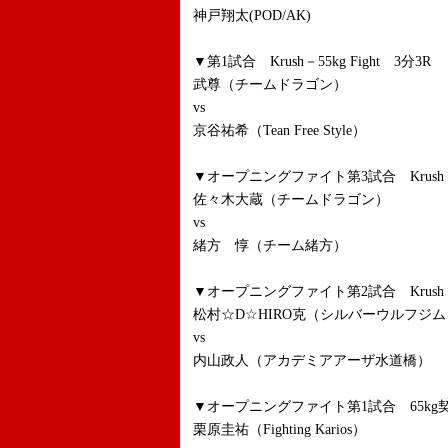
神戸翔太(POD/AK)
▼第1試合 Krush－55kg Fight 3分3R
武尊（チームドラゴン）
vs
京谷祐希（Tean Free Style）
▼オープニングファイト第3試合 Krush -63
佐々木大蔵（チームドラゴン）
vs
緒方 惇（チーム緒方）
▼オープニングファイト第2試合 Krush -70
松村☆D☆HIRO克（シルバーウルフジム
vs
内山政人（アカデミアアーザ水道橋）
▼オープニングファイト第1試合 65kg
栗原圭祐（Fighting Karios）