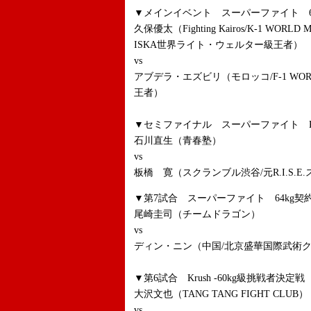
▼メインイベント スーパーファイト 65
久保優太（Fighting Kairos/K-1 WORLD MA
ISKA世界ライト・ウェルター級王者）
vs
アブデラ・エズビリ（モロッコ/F-1 WOR
王者）
▼セミファイナル スーパーファイト Krush 
石川直生（青春塾）
vs
板橋 寛（スクランブル渋谷/元R.I.S.
▼第7試合 スーパーファイト 64kg契約
尾崎圭司（チームドラゴン）
vs
ディン・ニン（中国/北京盛華国際武術クラ
▼第6試合 Krush -60kg級挑戦者決定戦
大沢文也（TANG TANG FIGHT CLUB）
vs