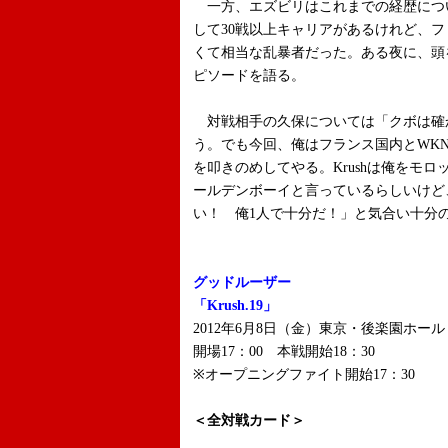
一方、エズビリはこれまでの経歴につ
して30戦以上キャリアがあるけれど、
くて相当な乱暴者だった。ある夜に、頭
ピソードを語る。
対戦相手の久保については「クボは確
う。でも今回、俺はフランス国内とWK
を叩きのめしてやる。Krushは俺をモ
ールデンボーイと言っているらしいけど
い！ 俺1人で十分だ！」と気合い十分
グッドルーザー
「Krush.19」
2012年6月8日（金）東京・後楽園ホール
開場17：00 本戦開始18：30
※オープニングファイト開始17：30
＜全対戦カード＞