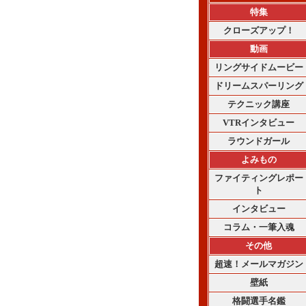
特集
クローズアップ！
動画
リングサイドムービー
ドリームスパーリング
テクニック講座
VTRインタビュー
ラウンドガール
よみもの
ファイティングレポー
ト
インタビュー
コラム・一筆入魂
その他
超速！メールマガジン
壁紙
格闘選手名鑑