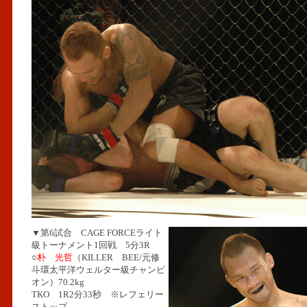
▼第6試合 CAGE FORCEライト
級トーナメント1回戦 5分3R
○
朴 光哲
（KILLER BEE/元修
斗環太平洋ウェルター級チャンピ
オン）70.2kg
TKO 1R2分33秒 ※レフェリー
ストップ