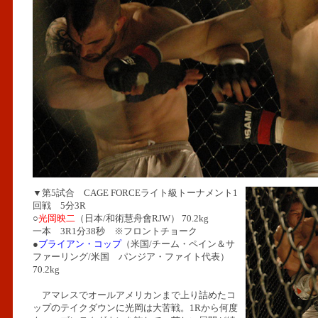
▼第5試合 CAGE FORCEライト級トーナメント1
回戦 5分3R
○
光岡映二
（日本/和術慧舟會RJW） 70.2kg
一本 3R1分38秒 ※フロントチョーク
●
ブライアン・コップ
（米国/チーム・ペイン＆サ
ファーリング/米国 パンジア・ファイト代表）
70.2kg
アマレスでオールアメリカンまで上り詰めたコ
ップのテイクダウンに光岡は大苦戦。1Rから何度