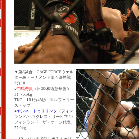
▼第8試合 CAGE FORCEウェル
ター級トーナメント準々決勝戦
5分3R
○
門馬秀貴
（日本/和術慧舟會A-
3）76.5kg
TKO 1R1分48秒 ※レフェリー
ストップ
●
ヤンネ・トゥリリンタ
（フィン
ランド/ヘラクレス・リーヒマキ/
フィンランド ザ・ケージ代表）
77.0kg
1R、パンチで前に出るトゥリ