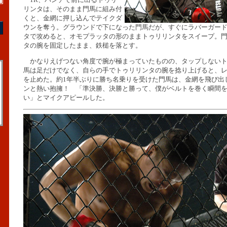
リンタは、そのまま門馬に組み付
くと、金網に押し込んでテイクダ
ウンを奪う。グラウンドで下になった門馬だが、すぐにラバーガー
タで攻めると、オモプラッタの形のままトゥリリンタをスイープ。
タの腕を固定したまま、鉄槌を落とす。
かなりえげつない角度で腕が極まっていたものの、タップしないト
馬は足だけでなく、自らの手でトゥリリンタの腕を捻り上げると、
を止めた。約1年半ぶりに勝ち名乗りを受けた門馬は、金網を飛び出
ンと熱い抱擁！ 「準決勝、決勝と勝って、僕がベルトを巻く瞬間
い」とマイクアピールした。