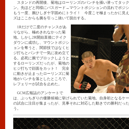
スタンドの再開後、菊地はローリンズのパンチを掻い潜ってタック
ン。先ほどと同様にパスガード→マウントポジションの流れでポジ
もう一度、腕ひしぎ十字固めにトライ！ 今度こそ極まったかに見
ズはここからも腕を引っこ抜いて脱出する。
1Rだけで二度のチャンスがあ
りながら、極めきれなかった菊
地。しかし2R開始直後にテイク
ダウンに成功し、マウントポジシ
ョンを奪うと、関節技ではなくヒ
ジ打ちとパンチで一気に攻め立て
る。必死に腕でブロックしようと
するローリンズだったが、菊地の
ヒジ打ちで顔面をカット！ 完全
に動きが止まったローリンズに菊
地がパンチを落としたところで、
レフェリーが試合を止めた。
GCM広報誌のアンケートで
は、ぶっちぎりの優勝候補に挙げられていた菊地。自身初となるケ
の試合に注目が集まったが、見事それに対応した動きでの勝利だっ
う。