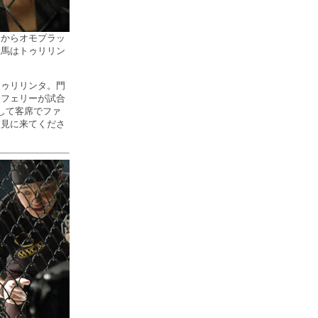
ドからオモプラッ
門馬はトゥリリン
ゥリリンタ。門
レフェリーが試合
して客席でファ
を見に来てくださ