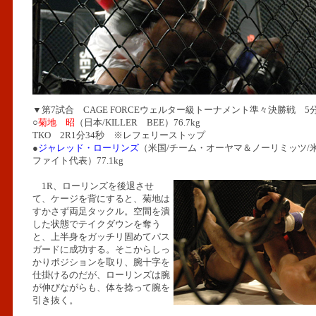
▼第7試合 CAGE FORCEウェルター級トーナメント準々決勝戦 5分
○
菊地 昭
（日本/KILLER BEE）76.7kg
TKO 2R1分34秒 ※レフェリーストップ
●
ジャレッド・ローリンズ
（米国/チーム・オーヤマ＆ノーリミッツ/
ファイト代表）77.1kg
1R、ローリンズを後退させ
て、ケージを背にすると、菊地は
すかさず両足タックル。空間を潰
した状態でテイクダウンを奪う
と、上半身をガッチリ固めてパス
ガードに成功する。そこからしっ
かりポジションを取り、腕十字を
仕掛けるのだが、ローリンズは腕
が伸びながらも、体を捻って腕を
引き抜く。