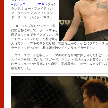
●
ヤルッコ・ラートマキ
（フィン
ランド/シュートファイティン
グ・ラペンランタ/フィンラン
ド ザ・ケージ代表）70.3kg
1R、ジャブからワンツーで前
に出る朴に対して、ラートマキが
両足タックルでテイクダウン。ガ
ードポジションになった朴は足を
入れてラートマキの体を蹴り離して立ち上がる。そこにフロントチ
ラートマキだったが、朴は頭を抜いてインサイドガードへ。
クローズガードを取るラートマキの頭を金網に押し込んだ朴は、ラ
スペースを潰してからパスガード。マウントポジションを奪うと、
のラッシュで朴が貫禄のTKO勝利。菊地同様に、ケージ＆ヒジ打ち
勝ち方だった。