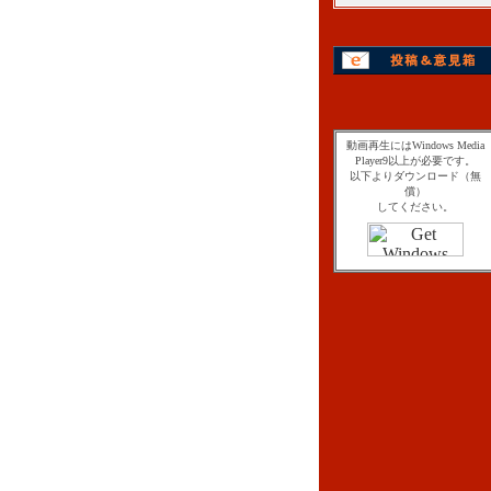
動画再生にはWindows Media
Player9以上が必要です。
以下よりダウンロード（無
償）
してください。