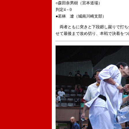
○森田奈男樹（宮本道場）
判定4－0
●若林 遼（城南川崎支部）
両者ともに突きと下段廻し蹴りで打ち
せて最後まで攻め切り、本戦で決着をつ