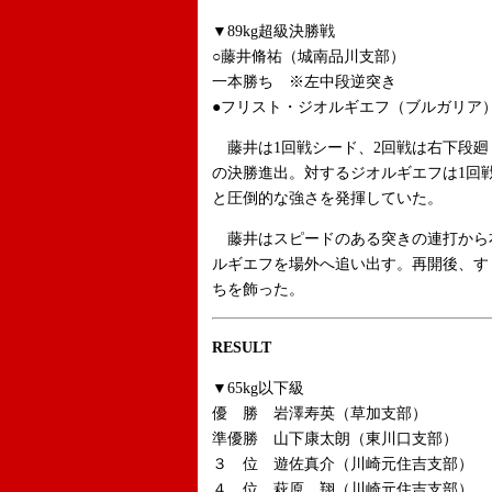
▼89kg超級決勝戦
○藤井脩祐（城南品川支部）
一本勝ち ※左中段逆突き
●フリスト・ジオルギエフ（ブルガリア
藤井は1回戦シード、2回戦は右下段廻
の決勝進出。対するジオルギエフは1回
と圧倒的な強さを発揮していた。
藤井はスピードのある突きの連打から
ルギエフを場外へ追い出す。再開後、す
ちを飾った。
RESULT
▼65kg以下級
優 勝 岩澤寿英（草加支部）
準優勝 山下康太朗（東川口支部）
３ 位 遊佐真介（川崎元住吉支部）
４ 位 萩原 翔（川崎元住吉支部）