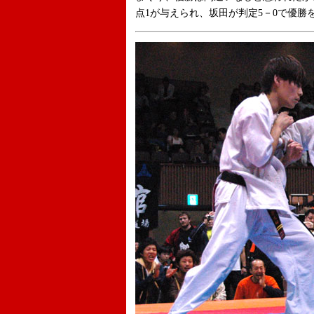
点1が与えられ、坂田が判定5－0で優