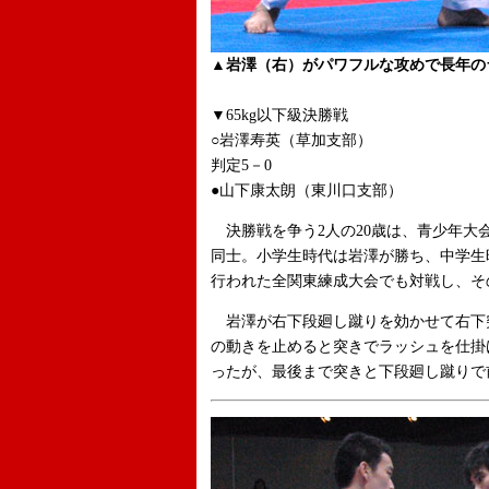
▲岩澤（右）がパワフルな攻めで長年の
▼65kg以下級決勝戦
○岩澤寿英（草加支部）
判定5－0
●山下康太朗（東川口支部）
決勝戦を争う2人の20歳は、青少年大
同士。小学生時代は岩澤が勝ち、中学生
行われた全関東練成大会でも対戦し、そ
岩澤が右下段廻し蹴りを効かせて右下
の動きを止めると突きでラッシュを仕掛
ったが、最後まで突きと下段廻し蹴りで