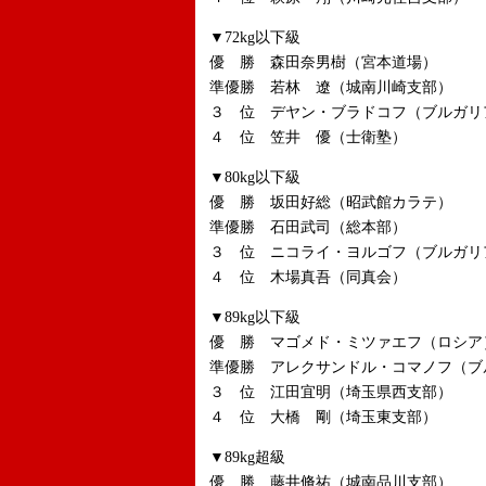
▼72kg以下級
優 勝 森田奈男樹（宮本道場）
準優勝 若林 遼（城南川崎支部）
３ 位 デヤン・ブラドコフ（ブルガリ
４ 位 笠井 優（士衛塾）
▼80kg以下級
優 勝 坂田好総（昭武館カラテ）
準優勝 石田武司（総本部）
３ 位 ニコライ・ヨルゴフ（ブルガリ
４ 位 木場真吾（同真会）
▼89kg以下級
優 勝 マゴメド・ミツァエフ（ロシア
準優勝 アレクサンドル・コマノフ（ブ
３ 位 江田宜明（埼玉県西支部）
４ 位 大橋 剛（埼玉東支部）
▼89kg超級
優 勝 藤井脩祐（城南品川支部）