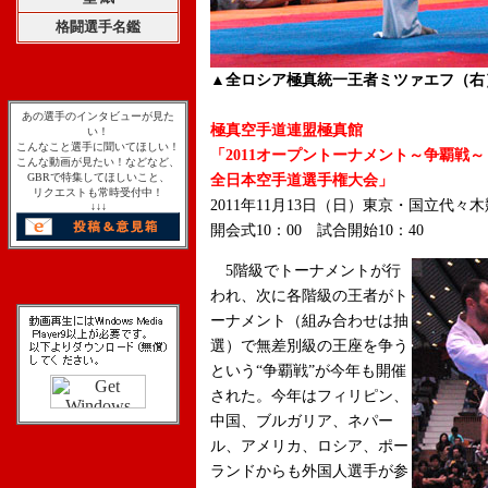
格闘選手名鑑
▲全ロシア極真統一王者ミツァエフ（右
あの選手のインタビューが見た
極真空手道連盟極真館
い！
こんなこと選手に聞いてほしい！
「2011オープントーナメント～争覇戦～
こんな動画が見たい！などなど、
GBRで特集してほしいこと、
全日本空手道選手権大会」
リクエストも常時受付中！
2011年11月13日（日）東京・国立代々
↓↓↓
開会式10：00 試合開始10：40
5階級でトーナメントが行
われ、次に各階級の王者がト
ーナメント（組み合わせは抽
選）で無差別級の王座を争う
という“争覇戦”が今年も開催
された。今年はフィリピン、
中国、ブルガリア、ネパー
ル、アメリカ、ロシア、ポー
ランドからも外国人選手が参