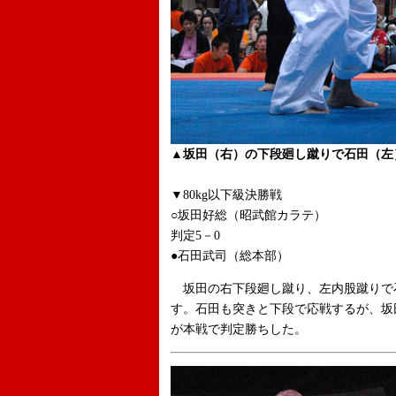
▲坂田（右）の下段廻し蹴りで石田（左
▼80kg以下級決勝戦
○坂田好総（昭武館カラテ）
判定5－0
●石田武司（総本部）
坂田の右下段廻し蹴り、左内股蹴りで
す。石田も突きと下段で応戦するが、坂
が本戦で判定勝ちした。