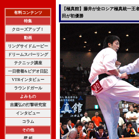
【極真館】藤井が全ロシア極真統一王
有料コンテンツ
田が初優勝
特集
クローズアップ！
動画
リングサイドムービー
ドリームスパーリング
テクニック講座
一日密着&ビデオ日記
VTRインタビュー
ラウンドガール
よみもの
吉鷹弘の打撃研究室
インタビュー
コラム
その他
壁 紙