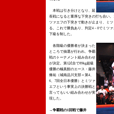
本戦は引き分けとなり、延
長戦になると重厚な下突きの打ち合い。
ツァエフの下突きで動きが止まり、ミツ
る。これで勝負あり、判定4－0でミツァ
下級を制した。
各階級の優勝者が決まった
ところで抽選が行われ、争覇
戦のトーナメント組み合わせ
が決定。第1試合で89kg超級
優勝の極真館のエース・藤井
脩祐（城南品川支部＝第4、
6、7回全日本優勝）とミツァ
エフという事実上の決勝戦と
言ってもいい組み合わせが実
現した。
→争覇戦の1回戦で藤井