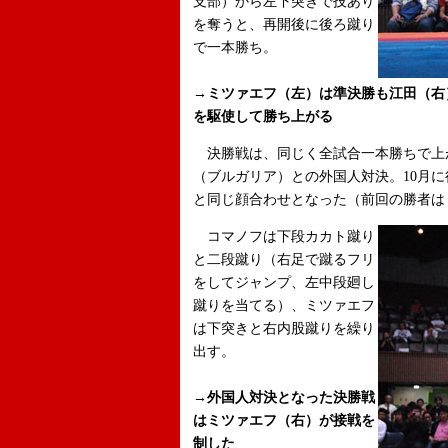
支部）から左下突きで技あり
を奪うと、再開後に後ろ蹴り
で一本勝ち。
→ミツァエフ（左）は準決勝も江田（右
を駆使して勝ち上がる
決勝戦は、同じく全試合一本勝ちで上
（ブルガリア）との外国人対決。10月
と同じ顔合わせとなった（前回の勝者は
コマノフは下段カカト蹴り
と二段蹴り（右足で蹴るフリ
をしてジャンプ、左中段廻し
蹴りを当てる）、ミツァエフ
は下突きと右内股蹴りを繰り
出す。
→外国人対決となった決勝戦
はミツァエフ（右）が接戦を
制した