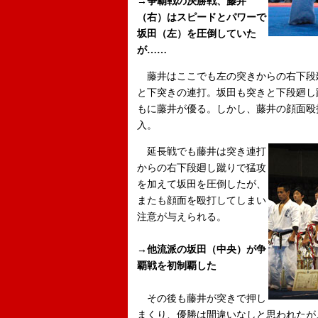
→争覇戦の決勝戦、藤井
（右）はスピードとパワーで
坂田（左）を圧倒していた
が……
藤井はここでも左の突きからの右下段
と下突きの連打。坂田も突きと下段廻し
もに藤井が優る。しかし、藤井の顔面殴
入。
延長戦でも藤井は突き連打
からの右下段廻し蹴りで猛攻
を加えて坂田を圧倒したが、
またも顔面を殴打してしまい
注意が与えられる。
→他流派の坂田（中央）が争
覇戦を初制覇した
その後も藤井が突きで押し
まくり、優勝は間違いなしと思われたが