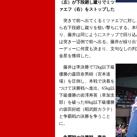
（左）が下段廻し蹴りでミツ
ァエフ（右）をストップした
突きで前へ出てくるミツァエフに対し
ら右下段廻し蹴りを狙い撃ちにする。本
り、藤井は同じようにステップで回り込
は突き一辺倒で前へ出る。藤井が繰り出
ーディーに何度も決まり、文句なしの判
金星を獲得した。
藤井は準決勝で72kg以下級
優勝の森田奈男樹（宮本道
場）を圧倒し、本戦で決着を
つけて決勝戦へ進出。65kg以
下級優勝の岩澤寿英（草加支
部）を破った80kg以下級優勝
の坂田好総（昭武館カラテ）
と争覇戦の決勝を争うこと
に。