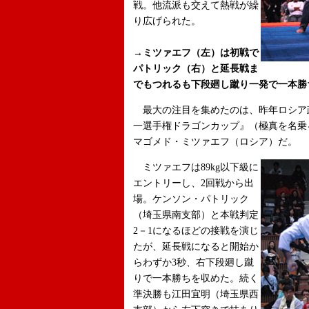
戦。他流派も交えて熱戦が繰
り広げられた。
→ミツァエフ（左）は初戦で
パトリック（右）と延長戦ま
でもつれるも下段廻し蹴り一発で一本勝
最大の注目を集めたのは、昨年ロシア
一選手権ドラゴンカップ』（極真を名乗
マゴメド・ミツァエフ（ロシア）だ。
ミツァエフは89kg以下級に
エントリーし、2回戦から出
場。ケンソン・パトリック
（埼玉県南支部）と本戦判定
2－1になるほどの接戦を演じ
たが、延長戦になると開始か
らわずか3秒、右下段廻し蹴
りで一本勝ちを収めた。続く
準決勝も江田宜明（埼玉県西