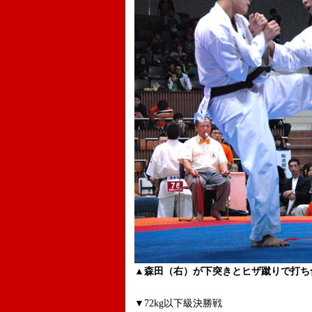
▲森田（右）が下突きとヒザ蹴りで打ち
▼72kg以下級決勝戦