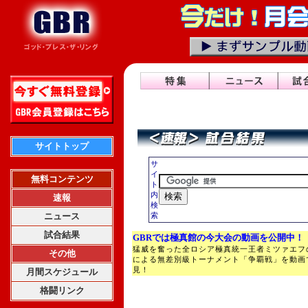
サイトトップ
サ
イ
無料コンテンツ
ト
内
速報
検
ニュース
索
試合結果
GBRでは極真館の今大会の動画を公開中！
猛威を奮った全ロシア極真統一王者ミツァエフ
その他
による無差別級トーナメント「争覇戦」を動画
見！
月間スケジュール
格闘リンク