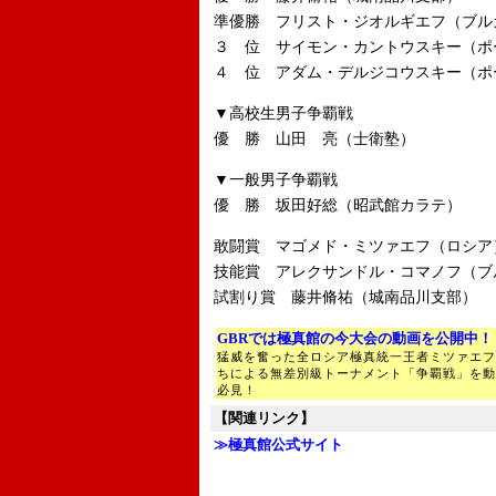
準優勝 フリスト・ジオルギエフ（ブル
３ 位 サイモン・カントウスキー（ポ
４ 位 アダム・デルジコウスキー（ポ
▼高校生男子争覇戦
優 勝 山田 亮（士衛塾）
▼一般男子争覇戦
優 勝 坂田好総（昭武館カラテ）
敢闘賞 マゴメド・ミツァエフ（ロシア
技能賞 アレクサンドル・コマノフ（ブ
試割り賞 藤井脩祐（城南品川支部）
GBRでは極真館の今大会の動画を公開中！
猛威を奮った全ロシア極真統一王者ミツァエフ
ちによる無差別級トーナメント「争覇戦」を動
必見！
【関連リンク】
≫極真館公式サイト