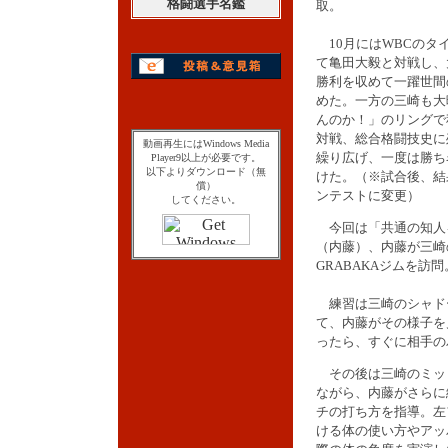
格闘選手名鑑
取。
10月にはWBCのタ
て亀田大毅と対戦し、
勝利を収めて一躍世間
めた。一方の三崎も大
んのか！」のリングで
対戦、総合格闘技史に
動画再生にはWindows Media
繰り広げ、一度は勝ち
Player9以上が必要です。
以下よりダウンロード（無
けた。（※試合後、結
償）
ンテストに変更）
してください。
今回は「共通の知人
（内藤）、内藤が三崎
GRABAKAジムを
練習は三崎のシャド
て、内藤がその様子を
ったら、すぐに相手の
その後は三崎のミッ
ながら、内藤がさらに
チの打ち方を指導。左
ける体の使い方やアッ