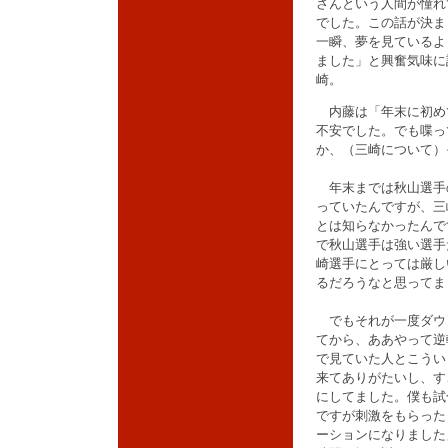
さんという人間が憧れ
でした。この話が決ま
一瞬、夢を見ているよ
ました」と興奮気味に
崎。
内藤は「年末に初め
不安でした。でも喋っ
か、（三崎について）
年末までは秋山選手
っていたんですが、三
とは知らなかったんで
で秋山選手は強い選手
崎選手にとっては厳し
るだろうなと思ってま
でもそれが一度ダウ
てから、ああやって逆
で見ていた人とこうい
来てありがたいし、す
にしてました。僕も試
ですが刺激をもらった
ーションになりました