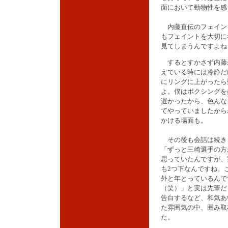
面において動物性を感
内藤直伝のフェイン
もフェイントを大切に
見てしまうんですよね
するとすかさず内藤
えている時には冷静だ
にリングに上がったら
よ。僕はボクシングを
遅かったから、色んな
てやっていましたから
かける場面も。
その後も会話は続き
「ずっと三崎選手の方
思っていたんですが、
も2つ下なんですね。
外と年とっているんで
（笑）」と実は先輩だ
告白するなど、和気あ
た雰囲気の中、囲み取
た。