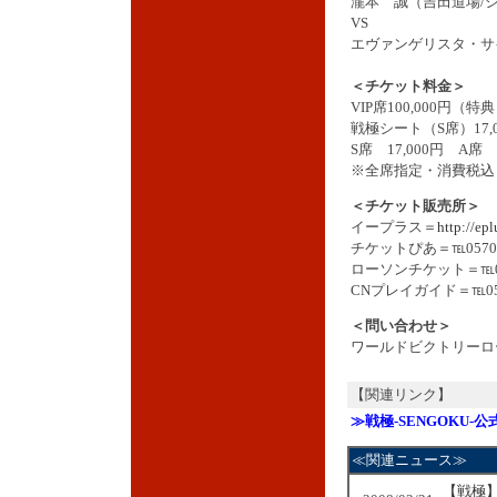
瀧本 誠（吉田道場/シ
VS
エヴァンゲリスタ・サ
＜チケット料金＞
VIP席100,000円（
戦極シート（S席）17
S席 17,000円 A席 7
※全席指定・消費税込
＜チケット販売所＞
イープラス＝
http://epl
チケットぴあ＝℡0570-0
ローソンチケット＝℡057
CNプレイガイド＝℡0570
＜問い合わせ＞
ワールドビクトリーロード＝
【関連リンク】
≫戦極-SENGOKU-
≪関連ニュース≫
【戦極