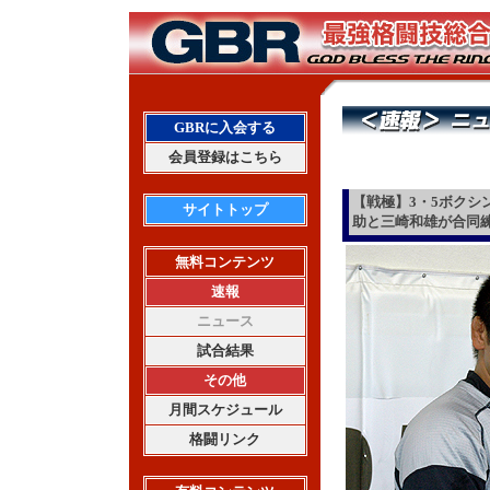
GBRに入会する
会員登録はこちら
【戦極】3・5ボクシ
サイトトップ
助と三崎和雄が合同
無料コンテンツ
速報
ニュース
試合結果
その他
月間スケジュール
格闘リンク