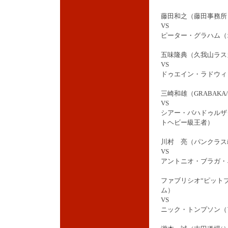
藤田和之（藤田事務所
VS
ピーター・グラハム（オー
五味隆典（久我山ラスカ
VS
ドゥエイン・ラドウィ
三崎和雄（GRABAKA/
VS
シアー・バハドゥルザ
トヘビー級王者）
川村 亮（パンクラスi
VS
アントニオ・ブラガ・
ファブリシオ“ピット
ム）
VS
ニック・トンプソン（