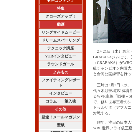
有料コンテンツ
特集
クローズアップ！
動画
リングサイドムービー
ドリームスパーリング
テクニック講座
2月21日（木）東京
VTRインタビュー
GRABAKAジムにて
（GRABAKA）がWB
ラウンドガール
級チャンピオン内藤大
よみもの
と合同公開練習を行っ
ファイティングレポー
三崎は3月5日（水）
ト
代々木競技場第1体育
インタビュー
るWVR主催『戦極－SE
コラム・一筆入魂
で、修斗世界王者のシ
ドゥルザダ（アフガニ
その他
対戦する。
超速！メールマガジン
昨年、注目の日本人対
壁紙
WBC世界フライ級王