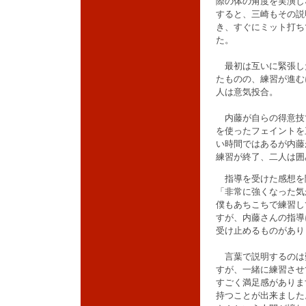
際の体の角度を実演し
すると、三崎もその説
き、すぐにミット打ち
た。
最初は互いに緊張し
たものの、練習が進む
人は意気投合。
内藤が自らの得意技
を使ったフェイントを
い時間ではあるが内藤
練習が終了、二人は囲
指導を受けた感想を
「非常に強くなった気
僕もあちこちで練習し
すが、内藤さんの指導
受け止めるものがあり
言葉で説明するのは
すが、一緒に練習させ
すごく満足感がありま
持つことが出来ました