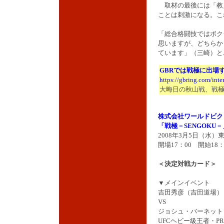
取材の最後には「教
ことは刺激になる。こ
「総合格闘技ではボク
思いますが、どちらか
ています」（三崎）と
GBRでは戦極に出場
https://gbring.com/int
大晦日の秋山戦、戦
株式会社ワールドビク
「戦極－SENGOKU－
2008年3月5日（水
開場17：00 開始18：
＜決定対戦カード＞
▼メインイベント
吉田秀彦（吉田道場）
VS
ジョシュ・バーネット
UFCヘビー級王者・PRI