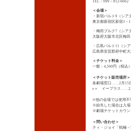
TEL：099－812-6662
＜会場＞
・新宿バルト9（シア
東京都新宿区新宿3－1
・梅田ブルク7（シア
大阪府大阪市北区梅田1
・広島バルト11（シア
広島県安芸郡府中町大
＜チケット料金＞
一般：4,500円（税
＜チケット販売場所＞
各劇場窓口……2月15
e＋ イープラス……2
※他の会場では使用不
※紛失した場合は入場
※劇場チケットカウン
＜問い合わせ＞
ティ・ジョイ「戦極－S