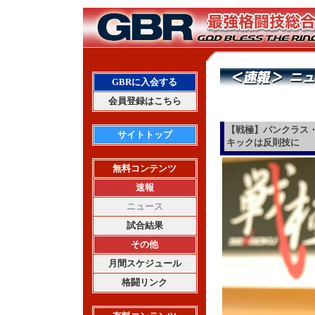
GBRに入会する
会員登録はこちら
【戦極】パンクラス
サイトトップ
キックは反則技に
無料コンテンツ
速報
ニュース
試合結果
その他
月間スケジュール
格闘リンク