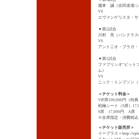
瀧本 誠
（吉田道場/
VS
エヴァンゲリスタ・サ
▼第2試合
川村 亮（パンクラスi
VS
アントニオ・ブラガ・
▼第1試合
ファブリシオ“ピット
ム）
VS
ニック・トンプソン（
＜チケット料金＞
VIP席100,000円（
戦極シート（S席）17
S席 17,000円 A席 7
※全席指定・消費税込
＜チケット販売所＞
イープラス＝
http://epl