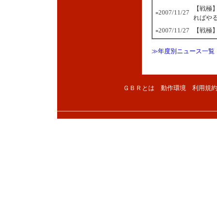
【戦極
2007/11/27
■
ればや
2007/11/27
【戦極
■
≫年度別ニュース一覧
ＧＢＲとは
動作環境
利用規