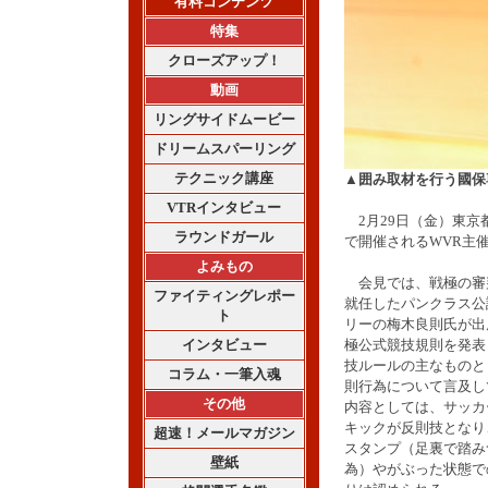
有料コンテンツ
特集
クローズアップ！
動画
リングサイドムービー
ドリームスパーリング
テクニック講座
▲囲み取材を行う國保
VTRインタビュー
2月29日（金）東京
ラウンドガール
で開催されるWVR主催
よみもの
会見では、戦極の審
ファイティングレポー
就任したパンクラス公
ト
リーの梅木良則氏が出
インタビュー
極公式競技規則を発表
技ルールの主なものと
コラム・一筆入魂
則行為について言及し
その他
内容としては、サッカ
キックが反則技となり
超速！メールマガジン
スタンプ（足裏で踏み
壁紙
為）やがぶった状態で