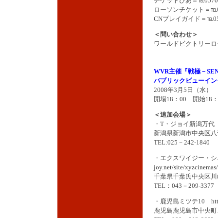
チケットぴあ＝℡0570-0
ローソンチケット＝℡057
CNプレイガイド＝℡0570
＜問い合わせ＞
ワールドビクトリーロード＝
WVR主催『戦極－SE
パブリックビューイン
2008年3月5日（水
開場18：00 開始18：
＜追加会場＞
・T・ジョイ新潟万
新潟県新潟市中央区八千
TEL:025－242-1840
・エクスワイジー・
joy.net/site/xyzcinemas/
千葉県千葉氏中央区川崎
TEL：043－209-3377
・鹿児島ミツテ10
ht
鹿児島鹿児島市中央町1