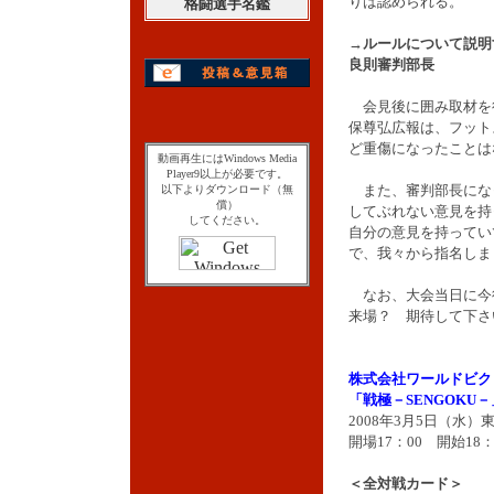
りは認められる。
格闘選手名鑑
→ルールについて説明
良則審判部長
会見後に囲み取材を
保尊弘広報は、フット
ど重傷になったことは
動画再生にはWindows Media
Player9以上が必要です。
また、審判部長にな
以下よりダウンロード（無
償）
してぶれない意見を持
してください。
自分の意見を持ってい
で、我々から指名しま
なお、大会当日に今
来場？ 期待して下さ
株式会社ワールドビク
「戦極－SENGOKU－
2008年3月5日（水
開場17：00 開始18：
＜全対戦カード＞