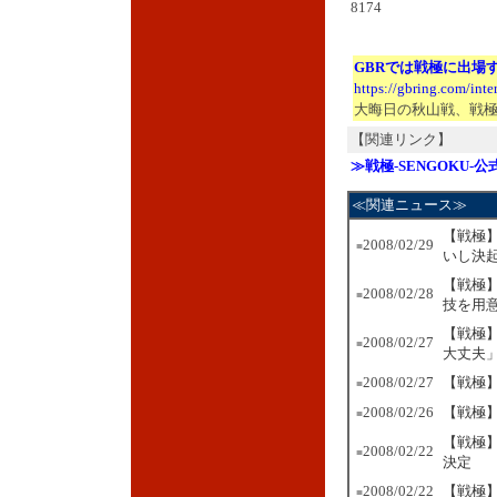
8174
GBRでは戦極に出場
https://gbring.com/int
大晦日の秋山戦、戦
【関連リンク】
≫戦極-SENGOKU-
≪関連ニュース≫
【戦極
2008/02/29
■
いし決
【戦極】
2008/02/28
■
技を用
【戦極
2008/02/27
■
大丈夫
2008/02/27
【戦極】
■
2008/02/26
【戦極
■
【戦極
2008/02/22
■
決定
2008/02/22
【戦極
■