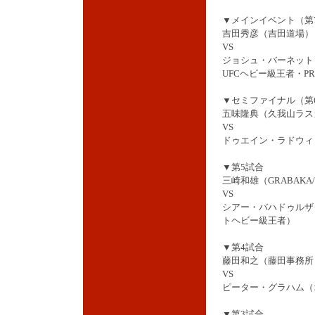
▼メインイベント（第
吉田秀彦（吉田道場）
VS
ジョシュ・バーネット
UFCヘビー級王者・PRI
▼セミファイナル（第
五味隆典（久我山ラスカ
VS
ドゥエイン・ラドウィ
▼第5試合
三崎和雄（GRABAKA/
VS
シアー・バハドゥルザ
トヘビー級王者）
▼第4試合
藤田和之（藤田事務所
VS
ピーター・グラハム（オー
▼第3試合