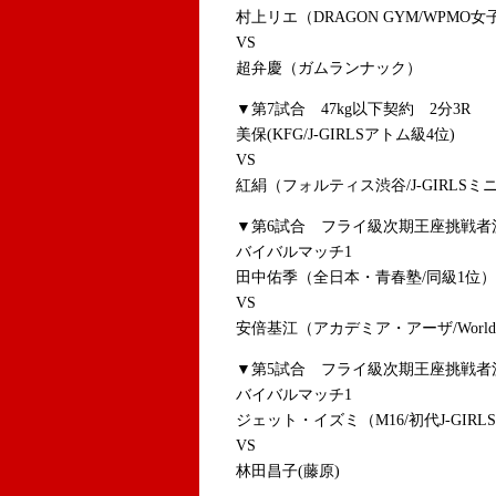
村上リエ（DRAGON GYM/WPMO
VS
超弁慶（ガムランナック）
▼第7試合 47kg以下契約 2分3R
美保(KFG/J-GIRLSアトム級4位)
VS
紅絹（フォルティス渋谷/J-GIRLSミ
▼第6試合 フライ級次期王座挑戦者
バイバルマッチ1
田中佑季（全日本・青春塾/同級1位）
VS
安倍基江（アカデミア・アーザ/World Que
▼第5試合 フライ級次期王座挑戦者
バイバルマッチ1
ジェット・イズミ（M16/初代J-GIR
VS
林田昌子(藤原)