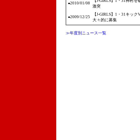
【J-GIRLS】1・31神
2010/01/08
■
激突
【J-GIRLS】1・31
2009/12/25
■
大々的に募集
≫年度別ニュース一覧