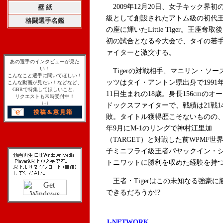
2009年12月20日、女子キック界初
壁 紙
級として創設されたアトム級の初代
格闘選手名鑑
の座に輝いたLittle Tiger。王座奪取
初の試合となる今大会で、タイの若
ァイターと激突する。
あの選手のインタビューが見た
い！
Tigerの対戦相手、マニリン・ソー
こんなこと選手に聞いてほしい！
ッツはタイ・アントン県出身で1991年
こんな動画が見たい！などなど、
GBRで特集してほしいこと、
11日生まれの18歳。身長156cmのオ
リクエストも常時受付中！
↓↓↓
ドックスファイターで、戦績は21戦14
敗。タイトル獲得歴こそないものの
年9月にM-1のリングで神村江里加
（TARGET）と対戦した前WPMF世
子ミニフライ級王者パヤックイン・
トニワットに勝利を収めた経験を持
王者・Tigerはこの未知なる強豪に
できるだろうか!?
J-NETWORK