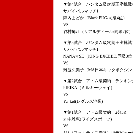
▼第4試合 バンタム級次期王座挑
サバイバルマッチ1
陣内まどか（Black PUG/同級4位）
VS
谷村郁江（リアルディール/同級7位）
▼第3試合 バンタム級次期王座挑
サバイバルマッチ1
NANA☆SE（KING EXCEED/同級3
VS
難波久美子（MA日本キックボクシン
▼第2試合 アトム級契約 ランキング
PIRIKA（ミルキーウェイ）
VS
Yu_kid(レグルス池袋)
▼第1試合 アトム級契約 2分3R
丸中雅恵(ワイズスポーツ)
VS
443（フォルティス渋谷）※デビュー