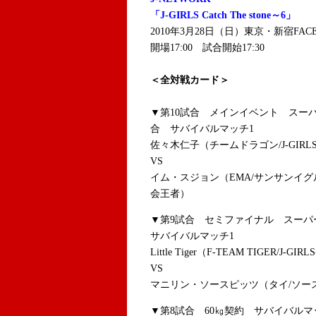
「J-GIRLS Catch The stone～6」
2010年3月28日（日）東京・新宿FAC
開場17:00 試合開始17:30
＜全対戦カード＞
▼第10試合 メインイベント スー
合 サバイバルマッチ1
佐々木仁子（チームドラゴン/J-GIR
VS
イム・スジョン（EMA/サンサンイグ
会王者）
▼第9試合 セミファイナル スー
サバイバルマッチ1
Little Tiger（F-TEAM TIGER/J
VS
マニリン・ソースピッツ（タイ/ソー
▼第8試合 60㎏契約 サバイバルマ