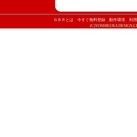
ＧＢＲとは
今すぐ無料登録
動作環境
利用
(C)YOSHIKURA DESIGN,LTD. 