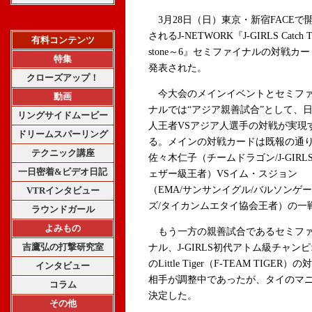
3月28日（日）東京・新宿FACEで
されるJ-NETWORK『J-GIRLS Catch T
有料コンテンツ
stone～6』セミファイナルの対戦カ
特集
発表された。
クローズアップ！
今大会のメインイベントとセミフ
動画
ナルでは“アジア親善試合”として、
リングサイドムービー
人王者VSアジア人選手の対戦が実現
ドリームスパーリング
る。メインの対戦カードは既報の通
テクニック講座
佐々木仁子（チームドラゴン/J-GIRL
一日密着&ビデオ日記
ェザー級王者）VSイム・スジョン
（EMA/サンサンイグル/バルソンゲ
VTRインタビュー
ズ/タイカンムエタイ協会王者）の一
ラウンドガール
よみもの
もう一方の親善試合であるセミフ
吉鷹弘の打撃研究室
ナル、J-GIRLS初代アトム級チャン
のLittle Tiger（F-TEAM TIGER）の
インタビュー
相手が調整中であったが、タイのマ
コラム
決定した。
その他