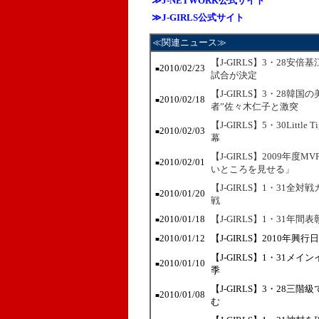
≫J-NETWORK公式サイト
≫J-GIRLS公式サイト
≪関連ニュース≫
【J-GIRLS】3・28安
2010/02/23
■
試合が決定
【J-GIRLS】3・28
2010/02/18
■
者”佐々木仁子と激突
【J-GIRLS】5・30Lit
2010/02/03
■
幕
【J-GIRLS】2009年
2010/02/01
■
いところを見せる」
【J-GIRLS】1・31全
2010/01/20
■
戦
2010/01/18
【J-GIRLS】1・31年
■
2010/01/12
【J-GIRLS】2010
■
【J-GIRLS】1・31メ
2010/01/10
■
季
【J-GIRLS】3・28
2010/01/08
■
む