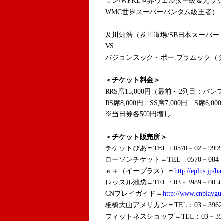
ョン/WPKL世界ウェルター級＆元
WMC世界スーパーバンタム級王者）
及川知浩（及川道場/SB日本スーパ
VS
パジョンスック・ポー.プラムック（
＜チケット料金＞
RRS席15,000円（最前～2列目：パ
RS席8,000円 SS席7,000円 S席6,0
※当日券各500円増し
＜チケット販売所＞
チケットぴあ
＝TEL：
0570－02－999
ローソンチケット
＝TEL：
0570－0
ｅ＋（イープラス）＝
http://eplus.jp/ba
レッスル池袋
＝TEL：
03－3989－005
CNプレイガイド＝
http://www.cnplayg
板橋大山アメリカン
＝TEL：
03－396
フィットネスショップ
＝TEL：
03－35