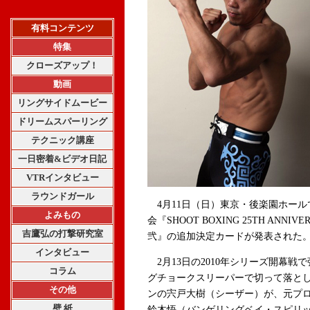
有料コンテンツ
特集
クローズアップ！
動画
リングサイドムービー
ドリームスパーリング
テクニック講座
一日密着&ビデオ日記
VTRインタビュー
ラウンドガール
4月11日（日）東京・後楽園ホール
よみもの
会『SHOOT BOXING 25TH ANNIVE
吉鷹弘の打撃研究室
弐』の追加決定カードが発表された
インタビュー
2月13日の2010年シリーズ開幕
コラム
グチョークスリーパーで切って落とし
その他
ンの宍戸大樹（シーザー）が、元プ
壁 紙
鈴木悟（バンゲリングベイ・スピリット/