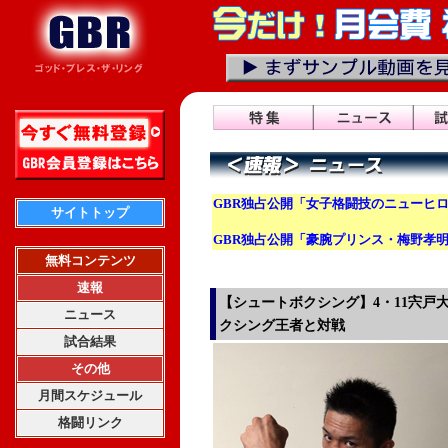
GBR独占公開「女子格闘技のニューヒロ
サイトトップ
GBR独占公開「豪腕プリンス・梅野孝
無料コンテンツ
速報
【シュートボクシング】4・11宍戸
ニュース
クシング王者と対戦
試合結果
その他
月間スケジュール
格闘リンク