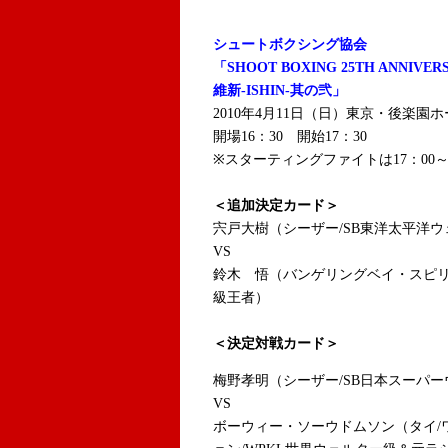
シュートボクシング協会
「SHOOT BOXING 25TH ANNIVER
維新-ISHIN-其の弐」
2010年
4月11日（日）
東京・後楽園ホ
開場16：30 開始17：30
※スターティングファイトは17：00
＜追加決定カード＞
宍戸大樹（シーザー/SB東洋太平洋
VS
鈴木 悟（バンゲリングベイ・スピリット
級王者）
＜決定対戦カード＞
梅野孝明（シーザー/SB日本スーパ
VS
ボーウィー・ソーウドムソン（タイ/