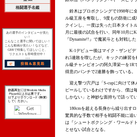
格闘選手名鑑
鈴木はプロボクシングで1998年に全
ル級王座を奪取し、9度もの防衛に成
クインし、一度は失った日本タイトルを
月に最後の試合を行い、同年10月にK-
あの選手のインタビューが見た
い！
『Dynamite!!』で魔裟斗とも対戦し
こんなこと選手に聞いてほしい！
こんな動画が見たい！などなど、
GBRで特集してほしいこと、
K-1デビュー後はマイク・ザンビ
リクエストも常時受付中！
れ5連敗を喫したが、キックの練習を
↓↓↓
ル級チャンピオンの阿久澤栄一を1RでK
得意のパンチで2連勝を飾っている。
迎え撃つ宍戸は「S-cupに向けて
ピールしているわけですから、僕は
しかない」と神妙な面持ちで語って
180cmを超える長身から繰り出す
驚異的な手数で相手を戦闘不能に追い
は『シュートボクシング・ワールドトー
とせない試合となる。