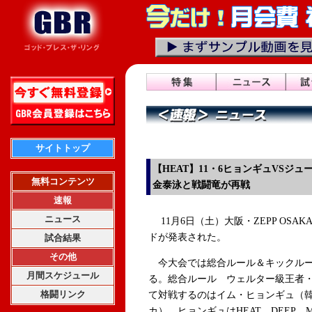
サイトトップ
【HEAT】11・6ヒョンギュVSジ
無料コンテンツ
金泰泳と戦闘竜が再戦
速報
ニュース
11月6日（土）大阪・ZEPP OSA
ドが発表された。
試合結果
その他
今大会では総合ルール＆キックルー
月間スケジュール
る。総合ルール ウェルター級王者・
格闘リンク
て対戦するのはイム・ヒョンギュ（
カ）。ヒョンギュはHEAT、DEEP