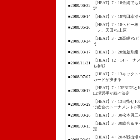
【HEAT】7・18金網
■2009/06/22
定
■2009/06/14
【HEAT】7・18吉田
【HEAT】7・18ヘビ
■2009/05/20
ーノ、天田VS上原
【HEAT】3・28高嶋
■2009/03/24
う
■2009/03/17
【HEAT】3・28無差
【HEAT】12・14ト
■2008/11/21
も参戦
【HEAT】7・13キッ
■2008/07/07
カードが決まる
【HEAT】7・13PRI
■2008/06/17
出場選手が続々決定
【HEAT】7・13目指せ
■2008/05/29
で総合のトーナメントが
■2008/03/26
【HEAT】3・30松本
【HEAT】3・30総合
■2008/03/13
定
【HEAT】4・20本戦
■2008/03/03