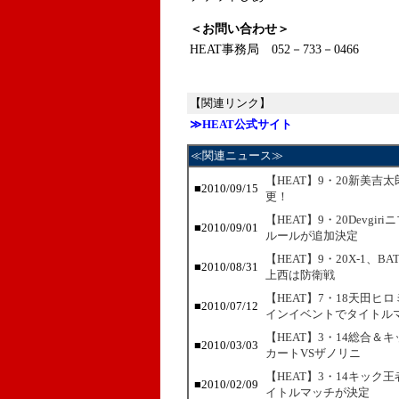
＜お問い合わせ＞
HEAT事務局 052－733－0466
【関連リンク】
≫HEAT公式サイト
≪関連ニュース≫
【HEAT】9・20新美
■2010/09/15
更！
【HEAT】9・20Devg
■2010/09/01
ルールが追加決定
【HEAT】9・20X-1、
■2010/08/31
上西は防衛戦
【HEAT】7・18天田ヒ
■2010/07/12
インイベントでタイトル
【HEAT】3・14総合
■2010/03/03
カートVSザノリニ
【HEAT】3・14キッ
■2010/02/09
イトルマッチが決定