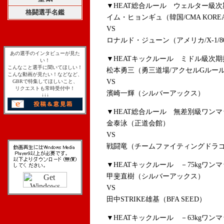
▼HEAT総合ルール ウェルター級次
格闘選手名鑑
イム・ヒョンギュ（韓国/CMA KOR
VS
ロナルド・ジューン（アメリカ/X-1/808
あの選手のインタビューが見た
▼HEATキックルール ミドル級次期
い！
こんなこと選手に聞いてほしい！
松本勇三（勇三道場/アクセルGルー
こんな動画が見たい！などなど、
VS
GBRで特集してほしいこと、
リクエストも常時受付中！
濱崎一輝（シルバーアックス）
↓↓↓
▼HEAT総合ルール 無差別級ワンマ
金泰泳（正道会館）
VS
戦闘竜（チームファイティングドラ
▼HEATキックルール －75kgワンマ
甲斐直樹（シルバーアックス）
VS
田中STRIKE雄基（BFA SEED）
▼HEATキックルール －63kgワン