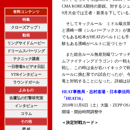
CMA KOREA期待の新鋭。対する
有料コンテンツ
9月大会では王者・新美を下している
特集
そしてキックルール ミドル級次期
クローズアップ！
と濱崎一輝（シルバーアックス）が激
動画
でもある松本がHEATのベルトにも手
リングサイドムービー
験もある濱崎がベルトに近づくか？
ドリームスパーリング
また総合ルール無差別級ワンマッチ
テクニック講座
ムファイティングドラゴン）の一戦も決
一日密着&ビデオ日記
戦し、この時は金が右ハイキックで戦
VTRインタビュー
ルールに挑む形での試合だったが、今
竜と対戦することになった。詳細は
ラウンドガール
よみもの
HEAT事務局・志村道場・日本拳法
吉鷹弘の打撃研究室
「HEAT16」
2010年11月6日（土）大阪・ZEPP OS
インタビュー
開場・開始時間調整中
コラム
その他
＜決定対戦カード＞
壁 紙