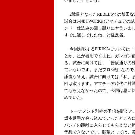
いました」という。
2戦目となったREBELSでの飯田
試合はJ-NETWORKのアマチュア
ンドー仕込みの回し蹴りにヤラレま
すでに遅しでしたね」と猛反省。
今回対戦するPIRIKAについては
とか、足が器用ですよね。ガンガン
る。試合に向けては、「普段通りの練
ていないです。まだプロ3戦目なので
謙虚な答え。試合に向けては「私、
回は蹴ります。アマチュア時代に対
てもらえなかったので、今回は思い
めていた。
トーナメント別枠の予想を聞くと、
坂本選手が突っ込んでいったところ
パンチの距離に入らせてもらえない
予想できないです。願望としては、