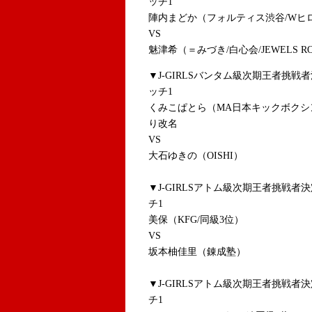
ッチ1
陣内まどか（フォルティス渋谷/Wヒ
VS
魅津希（＝みづき/白心会/JEWELS ROUG
▼J-GIRLSバンタム級次期王者挑
ッチ1
くみこぱとら（MA日本キックボクシ
り改名
VS
大石ゆきの（OISHI）
▼J-GIRLSアトム級次期王者挑戦
チ1
美保（KFG/同級3位）
VS
坂本柚佳里（錬成塾）
▼J-GIRLSアトム級次期王者挑戦
チ1