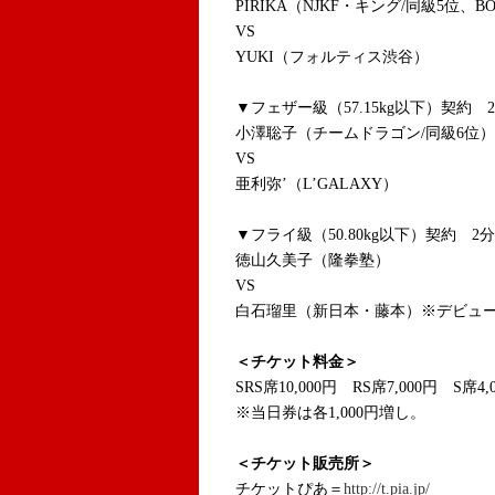
PIRIKA（NJKF・キング/同級5位、BO
VS
YUKI（フォルティス渋谷）
▼フェザー級（57.15kg以下）契約 2
小澤聡子（チームドラゴン/同級6位）
VS
亜利弥’（L’GALAXY）
▼フライ級（50.80kg以下）契約 2分
徳山久美子（隆拳塾）
VS
白石瑠里（新日本・藤本）※デビュ
＜チケット料金＞
SRS席10,000円 RS席7,000円 S
※当日券は各1,000円増し。
＜チケット販売所＞
チケットぴあ＝
http://t.pia.jp/