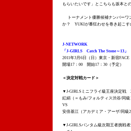
もらいたいです」とこちらも坂本と
トーナメント優勝候補ナンバーワンと
か？ YUKIが番狂わせを巻き起こす
J-NETWORK
「J-GIRLS Catch The Stone～13」
2011年3月6日（日）東京・新宿FACE
開場17：00 開始17：30（予定）
＜決定対戦カード＞
▼J-GIRLSミニフライ級王座決定戦 
紅絹（＝もみ/フォルティス渋谷/同級
VS
安倍基江（アカデミア・アーザ/同級
▼J-GIRLSバンタム級次期王者挑