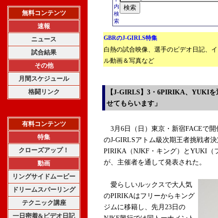
内
無料コンテンツ
検
索
速報
GBRのJ-GIRLS特集
ニュース
白熱の試合映像、選手のビデオ日記、イ
試合結果
ル動画＆写真など
その他
月間スケジュール
格闘リンク
【J-GIRLS】3・6PIRIKA、Y
せてもらいます」
有料コンテンツ
3月6日（日）東京・新宿FACEで開催される『
特集
のJ-GIRLSアトム級次期王者挑戦
クローズアップ！
PIRIKA（NJKF・キング）とYU
が、主催者を通して発表された。
動画
リングサイドムービー
愛らしいルックスで大人気
ドリームスパーリング
のPIRIKAはフリーからキング
テクニック講座
ジムに移籍し、先月23日の
一日密着&ビデオ日記