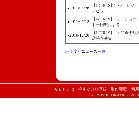
【J-GIRLS】1・30
2011/01/26
■
デビュー
【J-GIRLS】1・30
2011/01/12
■
ト一回戦決まる
【J-GIRLS】1・30
2010/12/20
■
選手を募集
≫年度別ニュース一覧
ＧＢＲとは
今すぐ無料登録
動作環境
利用
(C)YOSHIKURA DESIGN,LTD. 