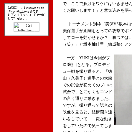
で、ここで負けるワケにはいきませ
くお願いします！」と意気込みを語
トーナメント別枠（美保VS坂本柚
美保選手が距離をとっての攻撃でポ
してローを効かせるか？ 勝つのは
（笑）」と坂本柚佳里（錬成塾）と
一方、YUKIは今回がプ
ロ3戦目となる。プロデビ
ュー戦を振り返ると、「徳
山（久美子）選手との大森
での試合が初めてのプロの
試合で、とにかくセコンド
の言う通りに動きました。
ですが、振り返って試合の
映像を見ると、結構聞き違
いをしていて……変な動き
をしていたので笑ってしま