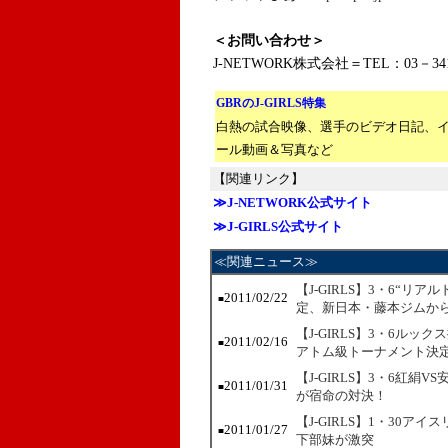
＜お問い合わせ＞
J-NETWORK株式会社＝TEL：03－341
GBRのJ-GIRLS特集
白熱の試合映像、選手のビデオ日記、
ール動画＆写真など
【関連リンク】
≫J-NETWORK公式サイト
≫J-GIRLS公式サイト
≪関連ニュース≫
【J-GIRLS】3・6“リ
2011/02/22
■
定、新日本・藤本ジムか
【J-GIRLS】3・6ル
2011/02/16
■
アトム級トーナメント決
【J-GIRLS】3・6紅
2011/01/31
■
が宿命の対決！
【J-GIRLS】1・30
2011/01/27
■
下部妹が激突