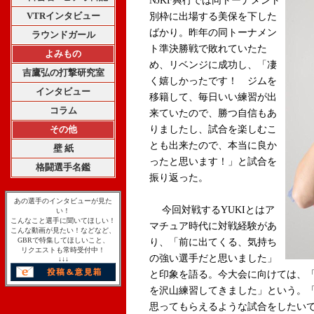
NJKF興行では同トーナメント
VTRインタビュー
別枠に出場する美保を下した
ばかり。昨年の同トーナメン
ラウンドガール
ト準決勝戦で敗れていたた
よみもの
め、リベンジに成功し、「凄
吉鷹弘の打撃研究室
く嬉しかったです！ ジムを
インタビュー
移籍して、毎日いい練習が出
コラム
来ていたので、勝つ自信もあ
その他
りましたし、試合を楽しむこ
とも出来たので、本当に良か
壁 紙
ったと思います！」と試合を
格闘選手名鑑
振り返った。
あの選手のインタビューが見た
今回対戦するYUKIとはア
い！
こんなこと選手に聞いてほしい！
マチュア時代に対戦経験があ
こんな動画が見たい！などなど、
GBRで特集してほしいこと、
り、「前に出てくる、気持ち
リクエストも常時受付中！
の強い選手だと思いました」
↓↓↓
と印象を語る。今大会に向けては、
を沢山練習してきました」という。
思ってもらえるような試合をしたい