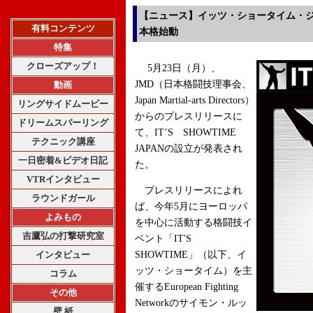
【ニュース】イッツ・ショータイム・
有料コンテンツ
本格始動
特集
クローズアップ！
5月23日（月）、
JMD（日本格闘技理事会、
動画
Japan Martial-arts Directors）
リングサイドムービー
からのプレスリリースに
ドリームスパーリング
て、IT’S SHOWTIME
テクニック講座
JAPANの設立が発表され
一日密着&ビデオ日記
た。
VTRインタビュー
プレスリリースによれ
ラウンドガール
ば、今年5月にヨーロッパ
よみもの
を中心に活動する格闘技イ
吉鷹弘の打撃研究室
ベント「IT'S
インタビュー
SHOWTIME」（以下、イ
ッツ・ショータイム）を主
コラム
催するEuropean Fighting
その他
Networkのサイモン・ルッ
壁 紙