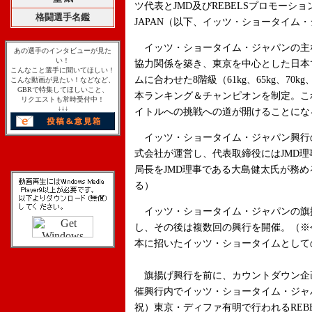
ツ代表とJMD及びREBELSプロモーション
格闘選手名鑑
JAPAN（以下、イッツ・ショータイム
イッツ・ショータイム・ジャパンの主
あの選手のインタビューが見た
い！
協力関係を築き、東京を中心とした日本
こんなこと選手に聞いてほしい！
ムに合わせた8階級（61kg、65kg、70kg
こんな動画が見たい！などなど、
GBRで特集してほしいこと、
本ランキング＆チャンピオンを制定。こ
リクエストも常時受付中！
↓↓↓
イトルへの挑戦への道が開けることにな
イッツ・ショータイム・ジャパン興行
式会社が運営し、代表取締役にはJMD
局長をJMD理事である大島健太氏が務め
る）
イッツ・ショータイム・ジャパンの旗
し、その後は複数回の興行を開催。（※
本に招いたイッツ・ショータイムとして
旗揚げ興行を前に、カウントダウン企画
催興行内でイッツ・ショータイム・ジャパ
祝）東京・ディファ有明で行われるREB