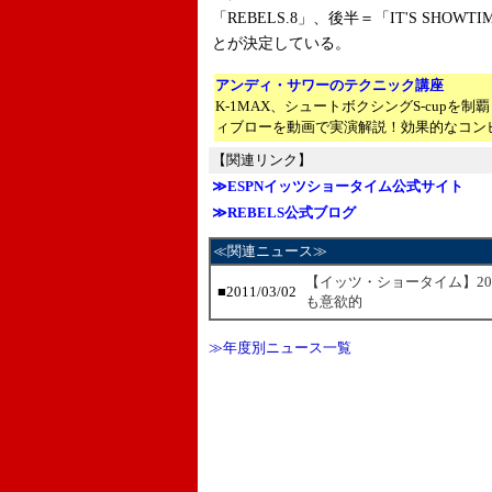
「REBELS.8」、後半＝「IT'S SHOWTIM
とが決定している。
アンディ・サワーのテクニック講座
K-1MAX、シュートボクシングS-cupを
ィブローを動画で実演解説！効果的なコン
【関連リンク】
≫ESPNイッツショータイム公式サイト
≫REBELS公式ブログ
≪関連ニュース≫
【イッツ・ショータイム】2
■2011/03/02
も意欲的
≫年度別ニュース一覧