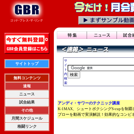
サ
サイトトップ
イ
ト
内
無料コンテンツ
検
索
速報
ニュース
試合結果
アンディ・サワーのテクニック講座
K-1MAX、シュートボクシングS-cupを
その他
ブローを動画で実演解説！効果的なコンビ
月間スケジュール
格闘リンク