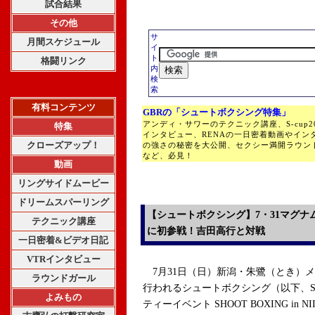
試合結果
その他
サ
月間スケジュール
イ
ト
格闘リンク
内
検
索
有料コンテンツ
GBRの「シュートボクシング特集」
アンディ・サワーのテクニック講座、S-cup
特集
インタビュー、RENAの一日密着動画やイン
クローズアップ！
の強さの秘密を大公開、セクシー満開ラウン
など、必見！
動画
リングサイドムービー
ドリームスパーリング
【シュートボクシング】7・31マグナ
テクニック講座
に初参戦！吉田高行と対戦
一日密着&ビデオ日記
VTRインタビュー
7月31日（日）新潟・朱鷺（とき）メ
ラウンドガール
行われるシュートボクシング（以下、
よみもの
ティーイベント SHOOT BOXING in 