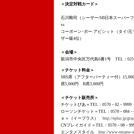
＜決定対戦カード＞
石川剛司（シーザー/SB日本スーパー
vs
コーポーン･ポー.アビシット（タイ/
ザー級4位）
＜会場＞
新潟市中央区万代島6番1号 TEL：025－
＜チケット料金＞
SRS席（アフターパーティー付）15,000円
席5,000円 B席3,000円
＜チケット販売所＞
チケットぴあ＝TEL：0570－02－9999（
ローソンチケット＝TEL：0570－084－
ｅ＋（イープラス）
http://eplus.jp/gr
CNプレイガイド＝TEL：0570－08－99
エンタメスタイル
http://www.entame-st