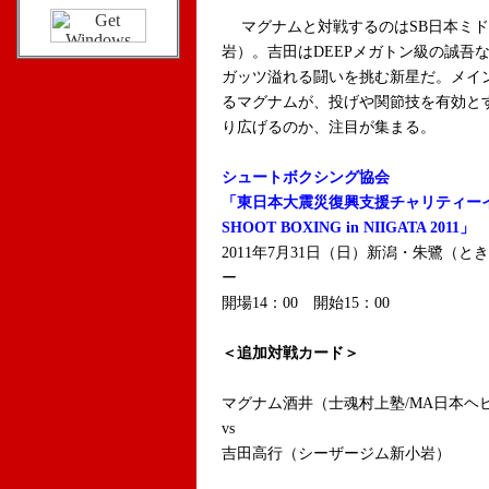
マグナムと対戦するのはSB日本ミド
岩）。吉田はDEEPメガトン級の誠吾
ガッツ溢れる闘いを挑む新星だ。メイ
るマグナムが、投げや関節技を有効と
り広げるのか、注目が集まる。
シュートボクシング協会
「東日本大震災復興支援チャリティー
SHOOT BOXING in NIIGATA 2011」
2011年7月31日（日）新潟・朱鷺（
ー
開場14：00 開始15：00
＜追加対戦カード＞
マグナム酒井（士魂村上塾/MA日本ヘ
vs
吉田高行（シーザージム新小岩）