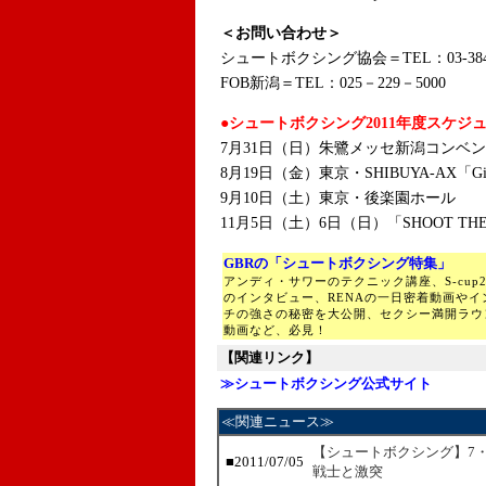
＜お問い合わせ＞
シュートボクシング協会＝TEL：03-3843
FOB新潟＝TEL：025－229－5000
●シュートボクシング2011年度スケジ
7月31日（日）朱鷺メッセ新潟コンベ
8月19日（金）東京・SHIBUYA-AX「Girls
9月10日（土）東京・後楽園ホール
11月5日（土）6日（日）「SHOOT TH
GBRの「シュートボクシング特集」
アンディ・サワーのテクニック講座、S-cup
のインタビュー、RENAの一日密着動画や
チの強さの秘密を大公開、セクシー満開ラウ
動画など、必見！
【関連リンク】
≫シュートボクシング公式サイト
≪関連ニュース≫
【シュートボクシング】7
■2011/07/05
戦士と激突