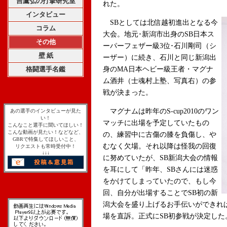
吉鷹弘の打撃研究室
れた。
インタビュー
SBとしては北信越初進出となる今
コラム
大会。地元･新潟市出身のSB日本ス
その他
ーパーフェザー級3位･石川剛司（シ
壁 紙
ーザー）に続き、石川と同じ新潟出
格闘選手名鑑
身のMA日本ヘビー級王者・マグナ
ム酒井（士魂村上塾、写真右）の参
戦が決まった。
マグナムは昨年のS-cup2010のワン
あの選手のインタビューが見た
い！
マッチに出場を予定していたもの
こんなこと選手に聞いてほしい！
こんな動画が見たい！などなど、
の、練習中に古傷の膝を負傷し、や
GBRで特集してほしいこと、
むなく欠場。それ以降は怪我の回復
リクエストも常時受付中！
↓↓↓
に努めていたが、SB新潟大会の情報
を耳にして「昨年、SBさんには迷惑
をかけてしまっていたので、もし今
回、自分が出場することでSB初の新
潟大会を盛り上げるお手伝いができれ
場を直訴。正式にSB初参戦が決定した