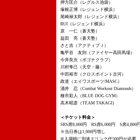
押方匡介（レグルス池袋）
塚根正博（レジェンド横浜）
尾崎禄太郎（レジェンド横浜）
RUI（レジェンド横浜）
原 一仁（蒼天塾）
益田 亮（蒼天塾）
さと吉（アクティブＪ）
亀甲谷 友則（ファイヤー高田馬場）
今井良次（ポゴナクラブ）
川村隼己（天空・藤）
中田裕市（クロスポイント古河）
政道（エイワスポーツ/MASC）
涌井 忍（Combat Workout Diamonds）
種市彩人（BLUE DOG GYM）
高木昭彦（TEAM TAKAGI)
＜チケット料金＞
SRS席8,000円 RS席6,000円 S席4,000
※当日券は1,000円増し
※入場時に別途ドリンク代500円が必要