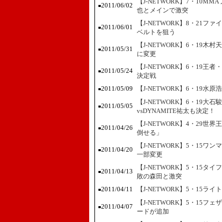
【J-NETWORK】7・10
2011/06/02
■
也とメインで激突
【J-NETWORK】8・21
2011/06/01
■
ベルトを狙う
【J-NETWORK】6・19
2011/05/31
■
に変更
【J-NETWORK】6・19
2011/05/24
■
決定戦
2011/05/09
【J-NETWORK】6・19
■
【J-NETWORK】6・19
2011/05/05
■
vsDYNAMITE祐太も決定！
【J-NETWORK】4・29
2011/04/26
■
倒せる」
【J-NETWORK】5・15
2011/04/20
■
一部変更
【J-NETWORK】5・15
2011/04/13
■
敗の森田と激突
2011/04/11
【J-NETWORK】5・15
■
【J-NETWORK】5・15
2011/04/07
■
ードが追加