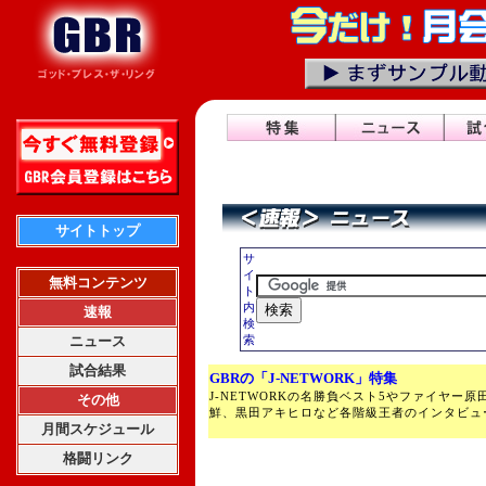
サイトトップ
サ
イ
無料コンテンツ
ト
内
速報
検
ニュース
索
試合結果
GBRの「J-NETWORK」特集
J-NETWORKの名勝負ベスト5やファイヤー
その他
鮮、黒田アキヒロなど各階級王者のインタビュ
月間スケジュール
格闘リンク