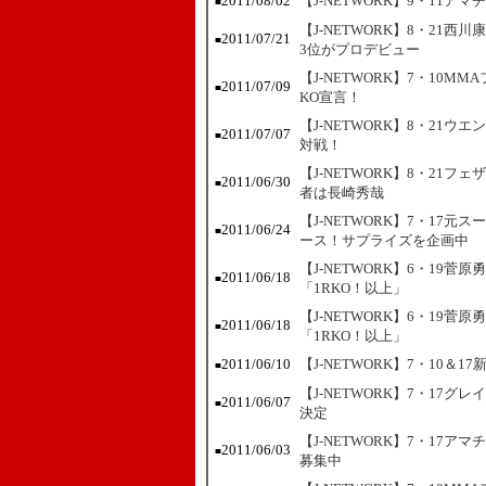
2011/08/02
【J-NETWORK】9・11
■
【J-NETWORK】8・21西
2011/07/21
■
3位がプロデビュー
【J-NETWORK】7・10
2011/07/09
■
KO宣言！
【J-NETWORK】8・21
2011/07/07
■
対戦！
【J-NETWORK】8・21
2011/06/30
■
者は長崎秀哉
【J-NETWORK】7・17
2011/06/24
■
ース！サプライズを企画中
【J-NETWORK】6・19
2011/06/18
■
「1RKO！以上」
【J-NETWORK】6・19
2011/06/18
■
「1RKO！以上」
2011/06/10
【J-NETWORK】7・10
■
【J-NETWORK】7・17グ
2011/06/07
■
決定
【J-NETWORK】7・17ア
2011/06/03
■
募集中