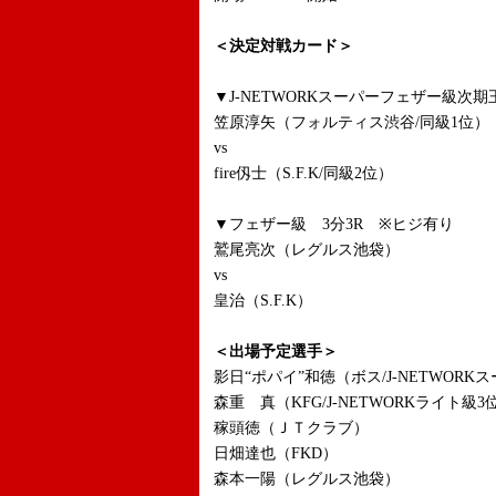
＜決定対戦カード＞
▼J-NETWORKスーパーフェザー級次
笠原淳矢（フォルティス渋谷/同級1位）
vs
fire仭士（S.F.K/同級2位）
▼フェザー級 3分3R ※ヒジ有り
鷲尾亮次（レグルス池袋）
vs
皇治（S.F.K）
＜出場予定選手＞
影日“ポパイ”和徳（ボス/J-NETWOR
森重 真（KFG/J-NETWORKライト級3
稼頭徳（ＪＴクラブ）
日畑達也（FKD）
森本一陽（レグルス池袋）