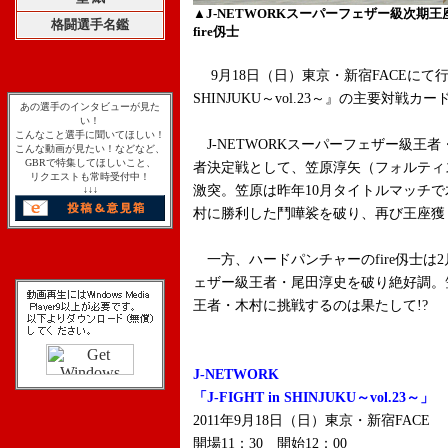
▲J-NETWORKスーパーフェザー級次期
格闘選手名鑑
fire仭士
9月18日（日）東京・新宿FACEにて行われる
SHINJUKU～vol.23～』の主要対戦
あの選手のインタビューが見た
い！
こんなこと選手に聞いてほしい！
J-NETWORKスーパーフェザー級王
こんな動画が見たい！などなど、
GBRで特集してほしいこと、
者決定戦として、笠原淳矢（フォルティス渋谷
リクエストも常時受付中！
激突。笠原は昨年10月タイトルマッチ
↓↓↓
村に勝利した鬥嘩裟を破り、再び王座獲
一方、ハードパンチャーのfire仭士は
ェザー級王者・尾田淳史を破り絶好調。笠
王者・木村に挑戦するのは果たして!?
J-NETWORK
「J-FIGHT in SHINJUKU～vol.23～」
2011年9月18日（日）東京・新宿FACE
開場11：30 開始12：00