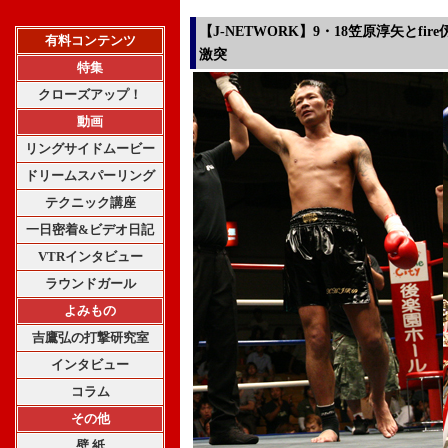
【J-NETWORK】9・18笠原淳矢とf
有料コンテンツ
激突
特集
クローズアップ！
動画
リングサイドムービー
ドリームスパーリング
テクニック講座
一日密着&ビデオ日記
VTRインタビュー
ラウンドガール
よみもの
吉鷹弘の打撃研究室
インタビュー
コラム
その他
壁 紙