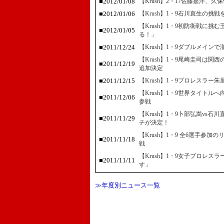
■2012/01/08
【Krush】2・17佐藤嘉洋、
■2012/01/06
【Krush】1・9石川直生の
【Krush】1・9初防衛戦に
■2012/01/05
る！」
■2011/12/24
【Krush】1・9ダブルメイ
【Krush】1・9尾崎圭司は
■2011/12/19
追加決定
■2011/12/15
【Krush】1・9プロレスラ
【Krush】1・9世界タイト
■2011/12/06
参戦
【Krush】1・9卜部弘嵩vs
■2011/11/29
チが決定！
【Krush】1・9 全6選手参
■2011/11/18
戦
【Krush】1・9女子プロレス
■2011/11/11
す」
≫年度別ニュース一覧