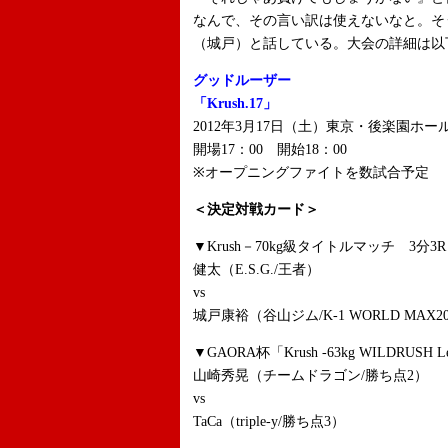
なんで、その言い訳は使えないなと。そ
（城戸）と話している。大会の詳細は以
グッドルーザー
「Krush.17」
2012年3月17日（土）東京・後楽園ホー
開場17：00 開始18：00
※オープニングファイトを数試合予定
＜決定対戦カード＞
▼Krush－70kg級タイトルマッチ 3分3R
健太（E.S.G./王者）
vs
城戸康裕（谷山ジム/K-1 WORLD MAX
▼GAORA杯「Krush -63kg WILDRUSH Le
山崎秀晃（チームドラゴン/勝ち点2）
vs
TaCa（triple-y/勝ち点3）