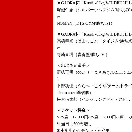
▼GAORA杯「Krush -63kg WILDRUSH Le
塚越仁志（シルバーウルフジム/勝ち点0
vs
NOMAN（DTS GYM/勝ち点1）
▼GAORA杯「Krush -63kg WILDRUSH Le
高橋幸光（はまっこムエタイジム/勝ち点
vs
寺崎直樹（青春塾/勝ち点0）
＜出場予定選手＞
野杁正明（のいり・まさあき/OISHIジム/Kru
）
卜部功也（うらべ・こうや/チームドラゴン/K-1 W
Tournament準優勝）
松倉信太郎（バンゲリングベイ・スピリット/K
＜チケット料金＞
SRS席 12,000円/RS席 8,000円/S席 6,
※当日は500円増し
※小学生からチケットが必要