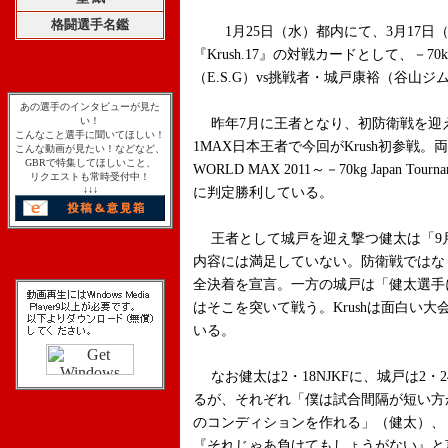
格闘選手名鑑
1月25日（水）都内にて、3月17日
『Krush.17』の対戦カードとして、－
（E.S.G）vs挑戦者・城戸康裕（谷山
あの選手のインタビューが見た
い！
昨年7月に王者となり、初防衛戦を迎えた
こんなこと選手に聞いてほしい！
1MAX日本王者で今回がKrush初参戦。
こんな動画が見たい！などなど、
GBRで特集してほしいこと、
WORLD MAX 2011～－70kg Japan T
リクエストも常時受付中！
↓↓↓
に判定勝利している。
王者として城戸を迎え撃つ健太は「9
内容には満足していない。防衛戦ではな
全決着を宣言。一方の城戸は「健太選手
はそこを突いて戦う。Krushは面白い
いる。
なお健太は2・18NJKFに、城戸は2
るが、それぞれ「僕は試合間隔が短い方
のコンディションを作れる」（健太）、
『それじゃあ負けてもしょうがない』と