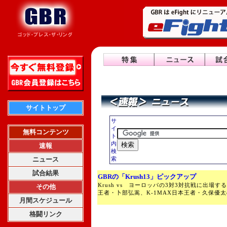
サイトトップ
サ
イ
無料コンテンツ
ト
内
速報
検
ニュース
索
試合結果
GBRの「Krush13」ピックアップ
Krush vs ヨーロッパの3対3対抗戦に出場する
その他
王者・卜部弘嵩、K-1MAX日本王者・久保優
月間スケジュール
格闘リンク