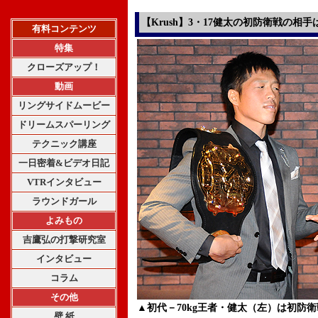
【Krush】3・17健太の初防衛戦の相
有料コンテンツ
特集
クローズアップ！
動画
リングサイドムービー
ドリームスパーリング
テクニック講座
一日密着&ビデオ日記
VTRインタビュー
ラウンドガール
よみもの
吉鷹弘の打撃研究室
インタビュー
コラム
その他
▲初代－70kg王者・健太（左）は初防
壁 紙