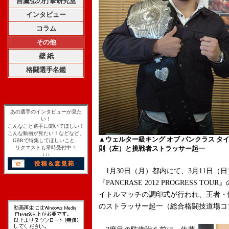
吉鷹弘の打撃研究室
インタビュー
コラム
その他
壁 紙
格闘選手名鑑
あの選手のインタビューが見た
い！
こんなこと選手に聞いてほしい！
こんな動画が見たい！などなど、
▲ウェルター級キング オブ パンクラス 
GBRで特集してほしいこと、
リクエストも常時受付中！
則（左）と挑戦者ストラッサー起一
↓↓↓
1月30日（月）都内にて、3月11日（
『PANCRASE 2012 PROGRESS 
イトルマッチの調印式が行われ、王者・佐藤
のストラッサー起一（総合格闘技道場コ