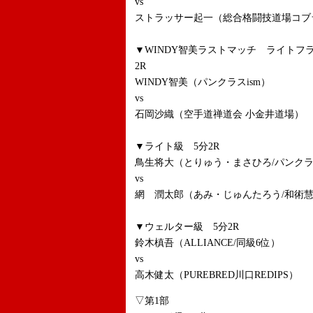
vs
ストラッサー起一（総合格闘技道場コブ
▼WINDY智美ラストマッチ ライトフラ
2R
WINDY智美（パンクラスism）
vs
石岡沙織（空手道禅道会 小金井道場）
▼ライト級 5分2R
鳥生将大（とりゅう・まさひろ/パンクラス
vs
網 潤太郎（あみ・じゅんたろう/和術慧
▼ウェルター級 5分2R
鈴木槙吾（ALLIANCE/同級6位）
vs
高木健太（PUREBRED川口REDIPS）
▽第1部