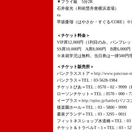
▼フライ級 5分
石井俊光（和術慧舟會横浜道場）
vs
早坂優瑠（はやさか・すぐる/CORE）※
＜チケット料金＞
VIP席12,000円（1列目のみ、パンフレ
SS席10,000円 A席8,000円 B席6,000円
※未就学児は無料。当日券は一律500円
＜チケット販売所＞
パンクラスストア＝
http://www.pancrase-s
パンクラス＝TEL：03-5628-1984
チケットぴあ＝TEL：0570－02－9999（
ローソンチケット＝TEL：0570－000－77
イープラス＝
http://eplus.jp/battle/
(パソコ
後楽園ホール＝TEL：03－5800－9999
書泉グランデ＝TEL：03－3295－0011
フィットネスショップ水道橋＝TEL：03－3
チケット＆トラベルT－1＝TEL：03－52