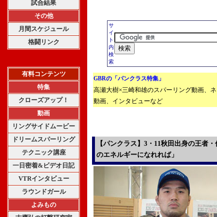
試合結果
その他
サ
月間スケジュール
イ
ト
格闘リンク
内
検
索
有料コンテンツ
GBRの「パンクラス特集」
特集
高瀬大樹×三崎和雄のスパーリング動画、
クローズアップ！
動画、インタビューなど
動画
リングサイドムービー
ドリームスパーリング
【パンクラス】3・11秋田出身の王者
テクニック講座
のエネルギーになれれば」
一日密着&ビデオ日記
VTRインタビュー
ラウンドガール
よみもの