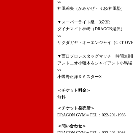
vs
神風莉央（かみかぜ・りお/神風塾）
▼スーパーライト級 3分3R
ダイナマイト柿崎（DRAGON湯沢）
vs
サクダガヤ・オーエンジャイ（GET OV
▼西口プロレスタッグマッチ 時間無制
アントニオ小猪木＆ジャイアント小馬場
vs
小蝶野正洋＆ミスターX
＜チケット料金＞
無料
＜チケット発売所＞
DRAGON GYM＝TEL：022-291-1966
＜問い合わせ＞
DRAGON GYM＝TEL：022-291-1966