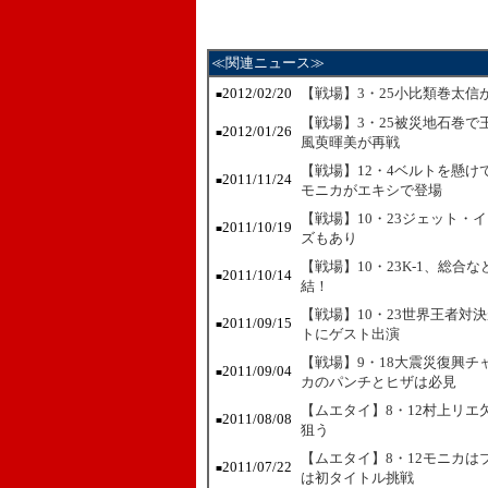
≪関連ニュース≫
2012/02/20
【戦場】3・25小比類巻太
■
【戦場】3・25被災地石巻
2012/01/26
■
風萸暉美が再戦
【戦場】12・4ベルトを懸
2011/11/24
■
モニカがエキシで登場
【戦場】10・23ジェット・
2011/10/19
■
ズもあり
【戦場】10・23K-1、総
2011/10/14
■
結！
【戦場】10・23世界王者対
2011/09/15
■
トにゲスト出演
【戦場】9・18大震災復興チ
2011/09/04
■
カのパンチとヒザは必見
【ムエタイ】8・12村上リ
2011/08/08
■
狙う
【ムエタイ】8・12モニカ
2011/07/22
■
は初タイトル挑戦