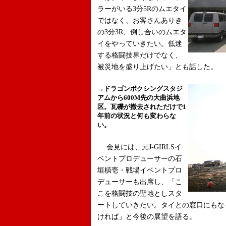
ラーがいる3分5Rのムエタイ
ではなく、お客さんありき
の3分3R、倒し合いのムエタ
イをやっていきたい。低迷
する格闘技界だけでなく、
被災地を盛り上げたい」とも話した。
→ドラゴンボクシングスタジ
アムから600M先の大曲浜地
区。瓦礫が撤去されただけで1
年前の状況と何も変わらな
い。
会見には、元J-GIRLSイ
ベントプロデューサーの石
垣槙壱・戦場イベントプロ
デューサーも出席し、「こ
こを格闘技の聖地としスタ
ートしていきたい。タイとの窓口にもな
ければ」と今後の展望を語る。