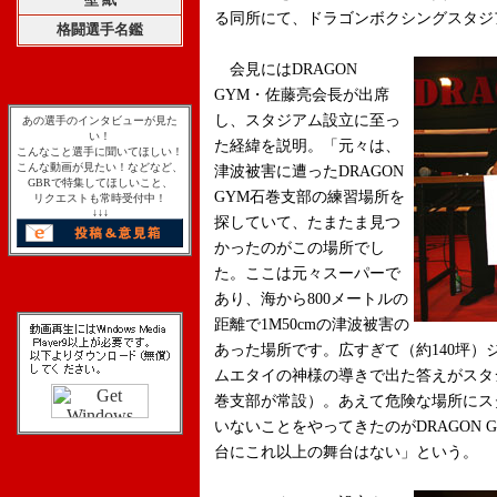
る同所にて、ドラゴンボクシングスタジ
格闘選手名鑑
会見にはDRAGON
GYM・佐藤亮会長が出席
し、スタジアム設立に至っ
あの選手のインタビューが見た
い！
た経緯を説明。「元々は、
こんなこと選手に聞いてほしい！
こんな動画が見たい！などなど、
津波被害に遭ったDRAGON
GBRで特集してほしいこと、
GYM石巻支部の練習場所を
リクエストも常時受付中！
↓↓↓
探していて、たまたま見つ
かったのがこの場所でし
た。ここは元々スーパーで
あり、海から800メートルの
距離で1M50cmの津波被害の
あった場所です。広すぎて（約140坪
ムエタイの神様の導きで出た答えがスタ
巻支部が常設）。あえて危険な場所にス
いないことをやってきたのがDRAGON
台にこれ以上の舞台はない」という。