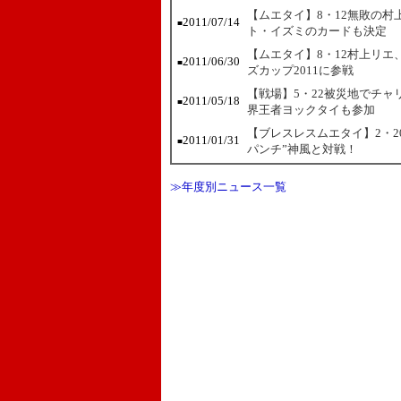
【ムエタイ】8・12無敗の村
2011/07/14
■
ト・イズミのカードも決定
【ムエタイ】8・12村上リ
2011/06/30
■
ズカップ2011に参戦
【戦場】5・22被災地でチ
2011/05/18
■
界王者ヨックタイも参加
【ブレスレスムエタイ】2・2
2011/01/31
■
パンチ”神風と対戦！
≫年度別ニュース一覧