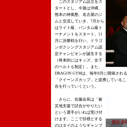
このスタジアム設立をス
タートとし、今後は沖縄、
熊本の神風塾、名古屋のジ
ムと交流していき、7月から
はライト級、バンタム級ト
ーナメントをスタート。11
月に決勝戦を行い、ドラゴ
ンボクシングスタジアム認
定チャンピオンが誕生する
（将来的にはキッズ、女子
のベルトも制定）。また、
DRAGON GYMは、毎年8月に開催さ
「クイーンズカップ」と提携しているこ
合を行っていくという。
さらに、佐藤会長は「被
災地支援で試合がやりたい
という選手がいれば受け付
けます。ここで目標とする
のはタイのようなギャンブ