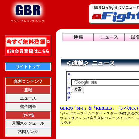
サイトトップ
サ
イ
無料コンテンツ
ト
内
速報
検
ニュース
索
試合結果
GBRの「M-1」＆「REBELS」（レベルス
“ジャパニーズ・ムエタイ・スター”梅野源治
その他
ウィラサクレック会長直伝のムエタイテクニッ
も登場
月間スケジュール
格闘リンク