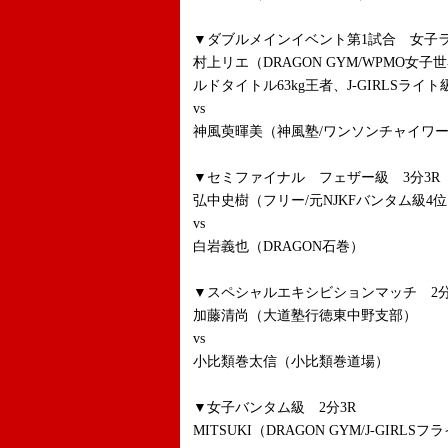
▼ダブルメインイベント第1試合 女子ラ
村上リエ（DRAGON GYM/WPMO
ルドタイトル63kg王者、J-GIRLSライ
vs
神風萸暉美（神風塾/ワンソンチャイワー
▼セミファイナル フェザー級 3分3R
弘中史樹（フリー/元NJKFバンタム級4
vs
白岩義也（DRAGON石巻）
▼スペシャルエキシビションマッチ 2分
加藤清尚（大道塾行徳東中野支部）
vs
小比類巻太信（小比類巻道場）
▼女子バンタム級 2分3R
MITSUKI（DRAGON GYM/J-GIRLS