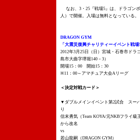
なお、3・25『戦場5』は、ドラゴンボ
人）で開催。入場は無料となっている。
DRAGON GYM
「大震災復興チャリティーイベント戦場
2012年3月25日（日）宮城・石巻市ド
島市大曲字堺堀140－3）
開場15：00 開始15：30
※11：00～アマチュア大会Aリーグ
＜決定対戦カード＞
▼
ダブルメインイベント第2試合 スーパ
り
信末勇気（Team KOYA/元NKBフラ
から改名
vs
若山龍嗣（DRAGON GYM）