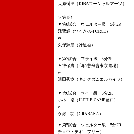
大原樹里（KIBAマーシャルアーツ）
▽第1部
▼第8試合 ウェルター級 5分2R
飛鷺輝（ひろき/X-FORCE）
vs
久保輝彦（禅道会）
▼第7試合 フライ級 5分2R
石神保貴（和術慧舟會東京道場）
vs
清田秀樹（キングダムエルガイツ）
▼第6試合 ライト級 5分2R
小林 裕（U-FILE CAMP登戸）
vs
永瀬 功（GRABAKA）
▼第5試合 ウェルター級 5分2R
チョウ・テギ（フリー）