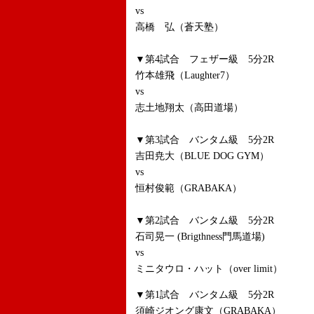
vs
高橋 弘（蒼天塾）
▼第4試合 フェザー級 5分2R
竹本雄飛（Laughter7）
vs
志土地翔太（高田道場）
▼第3試合 バンタム級 5分2R
吉田尭大（BLUE DOG GYM）
vs
恒村俊範（GRABAKA）
▼第2試合 バンタム級 5分2R
石司晃一 (Brigthness門馬道場)
vs
ミニタウロ・ハット（over limit）
▼第1試合 バンタム級 5分2R
須崎ジオング康文（GRABAKA）