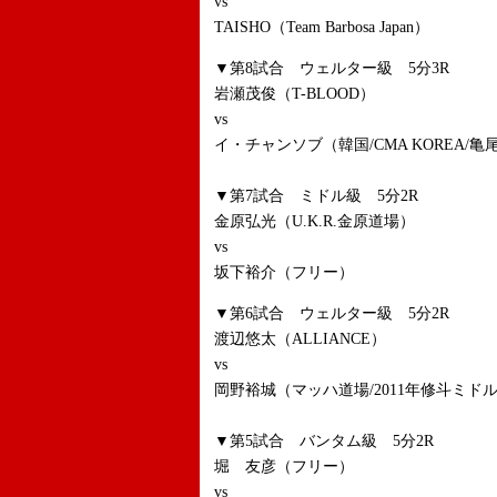
vs
TAISHO（Team Barbosa Japan）
▼第8試合 ウェルター級 5分3R
岩瀬茂俊（T-BLOOD）
vs
イ・チャンソブ（韓国/CMA KOREA/
▼第7試合 ミドル級 5分2R
金原弘光（U.K.R.金原道場）
vs
坂下裕介（フリー）
▼第6試合 ウェルター級 5分2R
渡辺悠太（ALLIANCE）
vs
岡野裕城（マッハ道場/2011年修斗ミド
▼第5試合 バンタム級 5分2R
堀 友彦（フリー）
vs