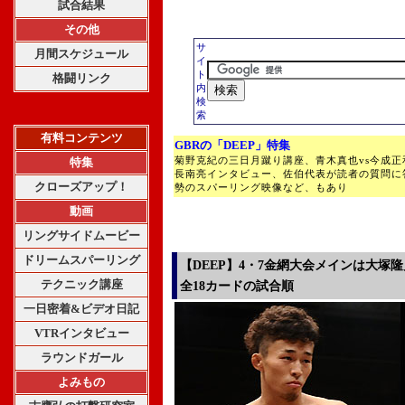
試合結果
その他
サ
月間スケジュール
イ
ト
格闘リンク
内
検
索
有料コンテンツ
GBRの「DEEP」特集
菊野克紀の三日月蹴り講座、青木真也vs今成
特集
長南亮インタビュー、佐伯代表が読者の質問に
クローズアップ！
勢のスパーリング映像など、もあり
動画
リングサイドムービー
ドリームスパーリング
【DEEP】4・7金網大会メインは大塚隆
テクニック講座
全18カードの試合順
一日密着&ビデオ日記
VTRインタビュー
ラウンドガール
よみもの