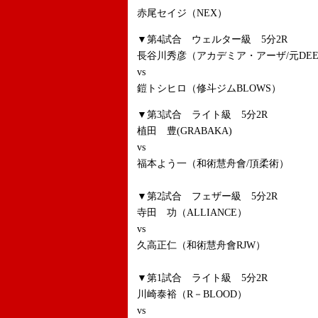
赤尾セイジ（NEX）
▼第4試合 ウェルター級 5分2R
長谷川秀彦（アカデミア・アーザ/元DE
vs
鎧トシヒロ（修斗ジムBLOWS）
▼第3試合 ライト級 5分2R
植田 豊(GRABAKA)
vs
福本よう一（和術慧舟會/頂柔術）
▼第2試合 フェザー級 5分2R
寺田 功（ALLIANCE）
vs
久高正仁（和術慧舟會RJW）
▼第1試合 ライト級 5分2R
川崎泰裕（R－BLOOD）
vs