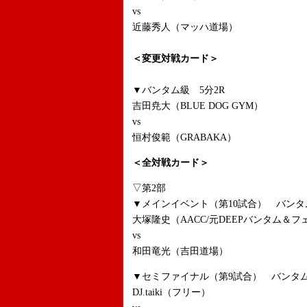
vs
近藤秀人（マッハ道場）
＜変更対戦カード＞
▼バンタム級 5分2R
吉田尭大（BLUE DOG GYM）
vs
恒村俊範（GRABAKA）
＜全対戦カード＞
▽第2部
▼メインイベント（第10試合） バンタム
大塚隆史（AACC/元DEEPバンタム＆
vs
和田竜光（吉田道場）
▼セミファイナル（第9試合） バンタム
DJ.taiki（フリー）