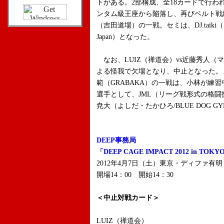
トがある。2部構成、全18カードで行われ
ンタム級王座から陥落し、再びベルト戦
（吉田道場）の一戦。セミは、DJ.taiki（フリー
Japan）となった。
なお、LUIZ（禅道会）vs近藤秀人（
よる怪我で欠場となり、中止となった。また
範（GRABAKA）の一戦は、小林が練
選手として、JML（リーグ戦形式の格
尭大（よしだ・たかひろ/BLUE DOG 
DEEP事務局
「DEEP CAGE IMPACT 2012 in TO
2012年4月7日（土）東京・ディファ有明
開場14：00 開始14：30
＜中止対戦カード＞
LUIZ（禅道会）