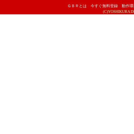
ＧＢＲとは
今すぐ無料登録
動作環
(C)YOSHIKURA DESI