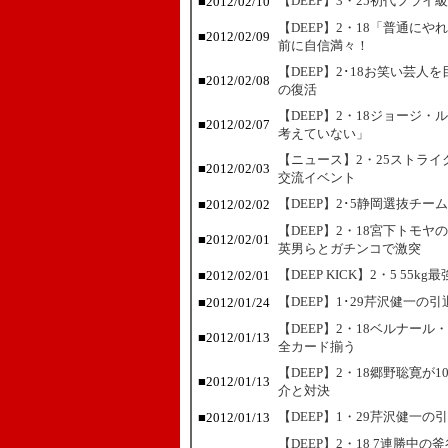
【DEEP】3・25初代フラ
■2012/02/10
【DEEP】2・18「普通に
■2012/02/09
前に自信満々！
【DEEP】2･18お笑い芸
■2012/02/08
の復活
【DEEP】2・18ジョージ
■2012/02/07
考えていない」
【ニュース】2・25ストラ
■2012/02/03
交流イベント
【DEEP】2･5静岡選抜チーム
■2012/02/02
【DEEP】2・18宮下トモ
■2012/02/01
英男らとガチンコで激突
【DEEP KICK】2・5 5
■2012/02/01
【DEEP】1･29芹沢健一
■2012/01/24
【DEEP】2・18ベルナー
■2012/01/13
全カード揃う
【DEEP】2・18郷野聡寛が
■2012/01/13
介と対決
【DEEP】1・29芹沢健一
■2012/01/13
【DEEP】2・18 7連勝