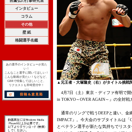
吉鷹弘の打撃研究室
インタビュー
コラム
その他
壁 紙
格闘選手名鑑
あの選手のインタビューが見た
い！
こんなこと選手に聞いてほしい！
こんな動画が見たい！などなど、
GBRで特集してほしいこと、
▲元王者・大塚隆史（右）がタイトル挑戦
リクエストも常時受付中！
↓↓↓
4月7日（土）東京・ディファ有明で開催される『
in TOKYO～OVER AGAIN～』の
通常のリングで戦うDEEPと違い、金網で
IMPACT』。今大会のサブタイトルは「O
とベテラン選手が新たな気持ちでリスタ