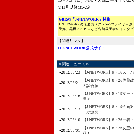
10月7日（日）東京・大森ゴールドジムサ
※11月以降は未定
GBRの「J-NETWORK」特集
J-NETWORKの名勝負ベスト5やファイヤー
天鮮、黒田アキヒロなど各階級王者のインタビ
【関連リンク】
>>J-NETWORK公式サイト
≪関連ニュース≫
2012/08/23
【J-NETWORK】9・16
■
【J-NETWORK】8・26
2012/08/21
■
の試合順
【J-NETWORK】8・19
2012/08/18
■
満々
【J-NETWORK】8・19
2012/08/13
■
ーが激突！
2012/08/10
【J-NETWORK】8・26
■
【J-NETWORK】8・26
2012/07/31
■
戦！