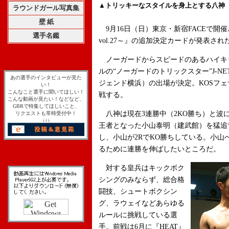
▲トリッキーなスタイルを身上とする八神（
ラウンドガール写真集
壁 紙
9月16日（日）東京・新宿FACEで開催される『
選手名鑑
vol.27～』の追加決定カードが発表され
ノーガードからスピードのあるハイキ
ルの“ノーガードのトリックスター”J-N
あの選手のインタビューが見た
ジェンド横浜）の出場が決定。KOSフェザ
い！
こんなこと選手に聞いてほしい！
戦する。
こんな動画が見たい！などなど、
GBRで特集してほしいこと、
八神は現在3連勝中（2KO勝ち）と波に
リクエストも常時受付中！
↓↓↓
王者となった小山泰明（建武館）を猛追す
し、小山が2RでKO勝ちしている。小
るために連勝を伸ばしたいところだ。
対する皇兵はキックボク
シングのみならず、総合格
闘技、シュートボクシン
グ、ラウェイなどあらゆる
ルールに挑戦している選
手。前戦は6月に『HEAT』