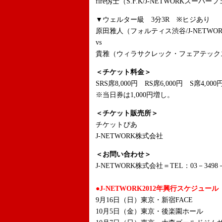
fire仭士（S.F.K/J-NETWORKスーパ
▼ウェルター級 3分3R ※ヒジあり
原田雅人（フォルティス渋谷/J-NETWO
vs
貴雅（ウィラサクレック・フェアテック
＜チケット料金＞
SRS席8,000円 RS席6,000円 S席4,00
※当日券は1,000円増し。
＜チケット販売所＞
チケットぴあ
J-NETWORK株式会社
＜お問い合わせ＞
J-NETWORK株式会社＝TEL：03－3498－
●J-NETWORK2012年興行スケジュール
9月16日（日）東京・新宿FACE
10月5日（金）東京・後楽園ホール