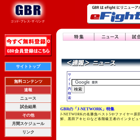
サイトトップ
サ
イ
無料コンテンツ
ト
内
速報
検
ニュース
索
試合結果
GBRの「J-NETWORK」特集
J-NETWORKの名勝負ベスト5やファイヤー
その他
鮮、黒田アキヒロなど各階級王者のインタビュ
月間スケジュール
リンク