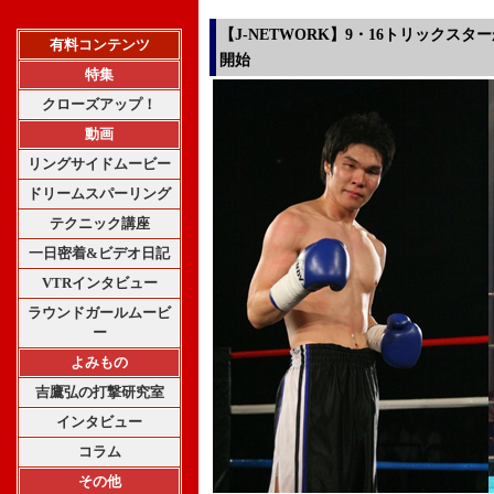
【J-NETWORK】9・16トリックス
有料コンテンツ
開始
特集
クローズアップ！
動画
リングサイドムービー
ドリームスパーリング
テクニック講座
一日密着&ビデオ日記
VTRインタビュー
ラウンドガールムービ
ー
よみもの
吉鷹弘の打撃研究室
インタビュー
コラム
その他