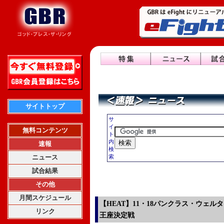
サイトトップ
サ
イ
無料コンテンツ
ト
内
速報
検
ニュース
索
試合結果
その他
月間スケジュール
【HEAT】11・18パンクラス・ウェル
リンク
王座決定戦