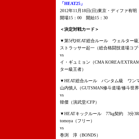
「HEAT25」
2012年11月18日(日)東京・ディファ有明
開場15：00 開始15：30
＜決定対戦カード＞
▼第5代HEAT総合ルール ウェルター級
ストラッサー起一（総合格闘技道場コブ
vs
イ・ギュミョン（CMA KOREA/EXTRA
ター級王者）
▼HEAT総合ルール バンタム級 ワンマ
山内慎人（GUTSMAN修斗道場/修斗世
vs
韓傑（演武堂/CFP）
▼HEATキックルール 77kg契約 3分3R
tomoya（フリー）
vs
巻渕 淳（BONDS）