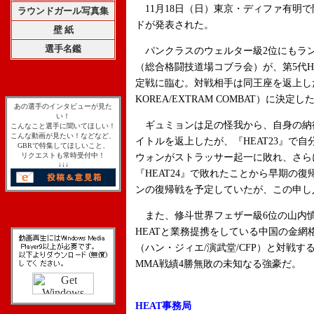
11月18日（日）東京・ディファ有明で
ラウンドガール写真集
ドが発表された。
壁 紙
選手名鑑
パンクラスのウェルター級2位にもラ
（総合格闘技道場コブラ会）が、第5代H
定戦に臨む。対戦相手は同王座を返上し
KOREA/EXTRAM COMBAT）に決定し
あの選手のインタビューが見た
い！
ギュミョンは足の怪我から、自身の納
こんなこと選手に聞いてほしい！
こんな動画が見たい！などなど、
イトルを返上したが、『HEAT23』で
GBRで特集してほしいこと、
リクエストも常時受付中！
ウォンがストラッサー起一に敗れ、さら
↓↓↓
『HEAT24』で敗れたことから早期の復
ンの復帰戦を予定していたが、この申し
また、修斗世界フェザー級6位の山内慎人
HEATと業務提携をしている中国の金
（ハン・ジィエ/演武堂/CFP）と対戦す
MMA戦績4勝無敗の未知なる強豪だ。
HEAT事務局