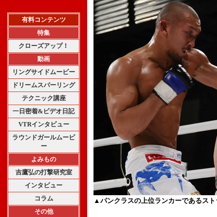
有料コンテンツ
特集
クローズアップ！
動画
リングサイドムービー
ドリームスパーリング
テクニック講座
一日密着&ビデオ日記
VTRインタビュー
ラウンドガールムービ
ー
よみもの
吉鷹弘の打撃研究室
インタビュー
コラム
▲パンクラスの上位ランカーであるスト
その他