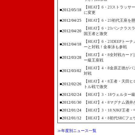
【HEAT】6・23ストラッサ
■2012/05/18
に変更
■2012/04/25
【HEAT】6・23初代王座
【HEAT】6・23パンクラ
■2012/04/20
国王者と激突
【HEAT】6・23DEEP
■2012/04/18
ーと対戦！金泰泳も参戦
【HEAT】4・8全対戦カー
■2012/03/28
ー級王座戦
【HEAT】4・8金原正徳が
■2012/03/02
対戦
【HEAT】4・8王者・天田
■2012/02/26
トル戦で激突
■2012/02/24
【HEAT】3・18ウェルタ
■2012/01/30
【HEAT】4・8マグナム酒
■2012/01/24
【HEAT】3・18 NJKF
■2012/01/12
【HEAT】4・8初代SRC
≫年度別ニュース一覧