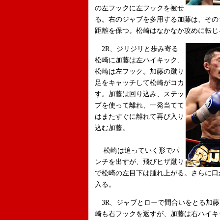
の左フックに左フックを被せ
る。右のジャブを多用する加藤は、その
距離を保つ。松崎はなかなか攻めに転じ
2R、ジリジリと歩み寄る
松崎に加藤は左ハイキック、
松崎は左フック。加藤の蹴り
足をキャッチして松崎がコカ
す。加藤は回り込み、ステッ
プを使って離れ、一発当てて
はまたすぐに離れて再び入り
込む加藤。
松崎は追っていく形でパ
ンチを出すが、飛びヒザ蹴り
で松崎の左目下は腫れ上がる。さらに口
入る。
3R、ジャブとローで間合いをとる加藤
崎も右フックを返すが、加藤は右ハイ