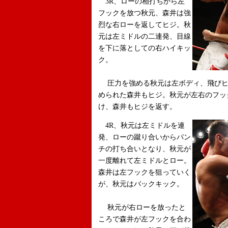
3R、ローの相打ちから左
フックを放つ秋元、森井は強
烈な右ローを返してヒジ。秋
元は左ミドルの二連発、目線
を下に落としての右ハイキッ
ク。
圧力を強める秋元は左ボディ、飛びヒ
められた森井もヒジ。秋元が左右のフッ
け、森井もヒジを返す。
4R、秋元は左ミドルを連
発、ローの蹴り合いからパン
チの打ち合いとなり、秋元が
一度離れて左ミドルとロー。
森井は左フックを狙っていく
が、秋元はバックキック。
秋元が右ローを放ったと
ころで森井が左フックを合わ