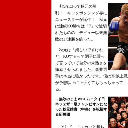
判定は3-0で秋元の勝
利！ キックボクシング界に
ニュースターが誕生！ 秋元
は連続KO勝ちは「7」で途切
れたものの、デビュー以来無
敗の17連勝を飾った。
秋元は「嬉しいですけれ
ど、KOするって調子に乗っ
て言っていて自分の未熟さを
痛感させられました。森井選
手は本当に強かったです。僕は3R以上
が予想以上に上手くてもらっちゃって…
る。
→
無敗のままWBCムエタイ日
本フェザー級チャンピオンにな
った秋元皓貴（中央）を祝福す
る応援団
そして、「スカッと勝ち