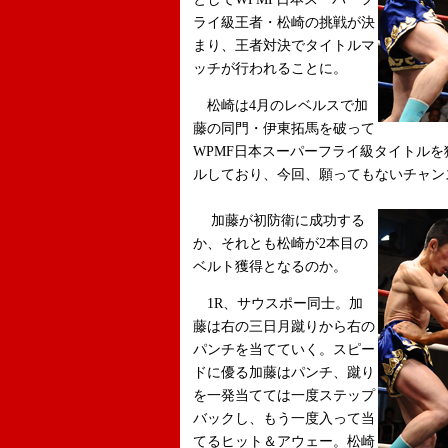
ライ級王者・松崎の挑戦が決
まり、王者対決でタイトルマ
ッチが行われることに。
松崎は4月のレベルスで加
藤の同門・伊東拓馬を破って
WPMF日本スーパーフライ級タイトル
ルしており、今回、願ってもないチャン
加藤が初防衛に成功する
か、それとも松崎が2本目の
ベルト獲得となるのか。
1R、サウスポー同士。加
藤は右の三日月蹴りから右の
パンチを当てていく。スピー
ドに優る加藤はパンチ、蹴り
を一発当てては一度ステップ
バックし、もう一度入って当
てるヒット＆アウェー。松崎