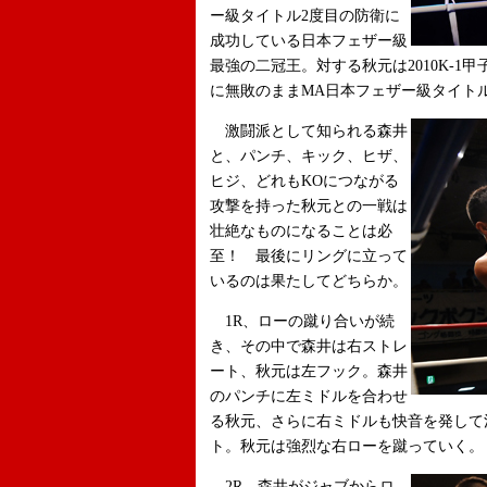
ー級タイトル2度目の防衛に
成功している日本フェザー級
最強の二冠王。対する秋元は2010K-1
に無敗のままMA日本フェザー級タイト
激闘派として知られる森井
と、パンチ、キック、ヒザ、
ヒジ、どれもKOにつながる
攻撃を持った秋元との一戦は
壮絶なものになることは必
至！ 最後にリングに立って
いるのは果たしてどちらか。
1R、ローの蹴り合いが続
き、その中で森井は右ストレ
ート、秋元は左フック。森井
のパンチに左ミドルを合わせ
る秋元、さらに右ミドルも快音を発して
ト。秋元は強烈な右ローを蹴っていく。
2R、森井がジャブからロ