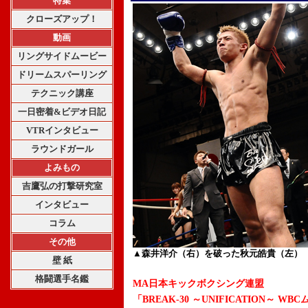
特集
クローズアップ！
動画
リングサイドムービー
ドリームスパーリング
テクニック講座
一日密着&ビデオ日記
VTRインタビュー
ラウンドガール
よみもの
吉鷹弘の打撃研究室
インタビュー
コラム
その他
▲森井洋介（右）を破った秋元皓貴（左）
壁 紙
格闘選手名鑑
MA日本キックボクシング連盟
「BREAK-30 ～UNIFICATION～