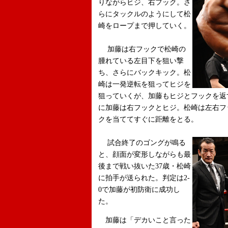
りながらヒジ、右フック。さ
らにタックルのようにして松
崎をロープまで押していく。
加藤は右フックで松崎の
腫れている左目下を狙い撃
ち、さらにバックキック。松
崎は一発逆転を狙ってヒジを
狙っていくが、加藤もヒジとフックを返
に加藤は右フックとヒジ。松崎は左右フ
クを当ててすぐに距離をとる。
試合終了のゴングが鳴る
と、顔面が変形しながらも最
後まで戦い抜いた37歳・松崎
に拍手が送られた。判定は2-
0で加藤が初防衛に成功し
た。
加藤は「デカいこと言った