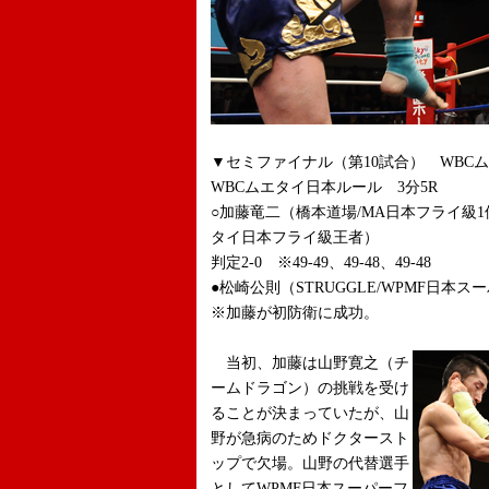
▼セミファイナル（第10試合） WB
WBCムエタイ日本ルール 3分5R
○加藤竜二（橋本道場/MA日本フライ級1
タイ日本フライ級王者）
判定2-0 ※49-49、49-48、49-48
●松崎公則（STRUGGLE/WPMF日本
※加藤が初防衛に成功。
当初、加藤は山野寛之（チ
ームドラゴン）の挑戦を受け
ることが決まっていたが、山
野が急病のためドクタースト
ップで欠場。山野の代替選手
としてWPMF日本スーパーフ