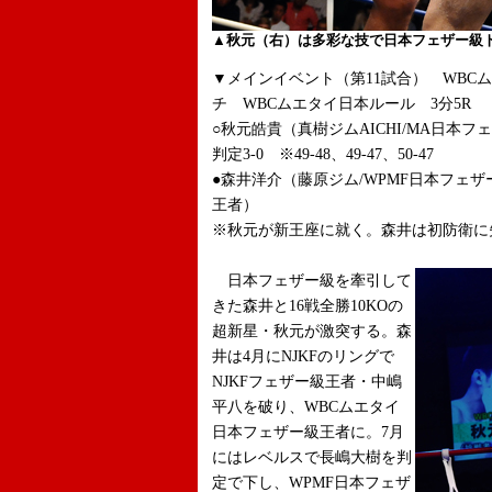
▲秋元（右）は多彩な技で日本フェザー級
▼メインイベント（第11試合） WBC
チ WBCムエタイ日本ルール 3分5R
○秋元皓貴（真樹ジムAICHI/MA日本フ
判定3-0 ※49-48、49-47、50-47
●森井洋介（藤原ジム/WPMF日本フェ
王者）
※秋元が新王座に就く。森井は初防衛に
日本フェザー級を牽引して
きた森井と16戦全勝10KOの
超新星・秋元が激突する。森
井は4月にNJKFのリングで
NJKFフェザー級王者・中嶋
平八を破り、WBCムエタイ
日本フェザー級王者に。7月
にはレベルスで長嶋大樹を判
定で下し、WPMF日本フェザ