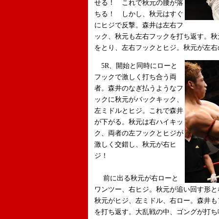
せる！ これで秋元の腰が落
ちる！ しかし、秋元はすぐ
にヒジで反撃。森井は左右フ
ック、秋元も左右フックを打ち返す。秋
をとり、左右フックとヒジ。秋元が左右
5R、開始と同時にローと
フックで激しく打ち合う両
者。森井のなぎ払うようなフ
ックに秋元がバックキック、
左ミドルとヒジ。これで森井
が下がる。秋元は右ハイキッ
ク、両者の左フックとヒジが
激しく交錯し、秋元が右ヒ
ジ！
前に出る秋元が右ローと
ワンツー、右ヒジ。秋元が追い回す形と
秋元がヒジ、左ミドル、右ロー。森井も
を打ち返す。大乱戦の中、ゴングが打ち