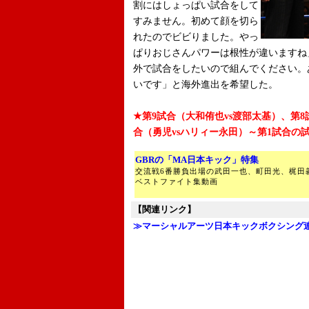
割にはしょっぱい試合をして
すみません。初めて顔を切ら
れたのでビビりました。やっ
ぱりおじさんパワーは根性が違いますね
外で試合をしたいので組んでください。
いです」と海外進出を希望した。
★第9試合（大和侑也vs渡部太基）、第8
合（勇児vsハリィー永田）～第1試合の
GBRの「MA日本キック」特集
交流戦6番勝負出場の武田一也、町田光、梶田
ベストファイト集動画
【関連リンク】
≫マーシャルアーツ日本キックボクシング