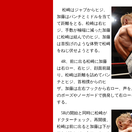
松崎はジャブからヒジ、
加藤はパンチとミドルを当て
て距離をとる。松崎は右ヒ
ジ。手数が極端に減った加藤
に松崎は組んでのヒジ。加藤
は首投げのような体勢で松崎
をねじ伏せようとする。
4R、前に出る松崎に加藤
は右ロー、右ヒジ、顔面前蹴
り。松崎は距離を詰めてパン
チとヒジ、首相撲からのヒ
ザ。加藤は左右フックから右ロー、声を
のポーズやノーガードで挑発して右ロー
する。
5Rの開始と同時に松崎が
ドクターチェック。再開後、
松崎は前に出ると加藤は下が