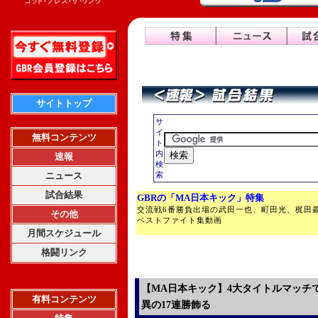
サイトトップ
サ
イ
無料コンテンツ
ト
内
速報
検
ニュース
索
試合結果
GBRの「MA日本キック」特集
交流戦6番勝負出場の武田一也、町田光、梶田
その他
ベストファイト集動画
月間スケジュール
格闘リンク
【MA日本キック】4大タイトルマッチ
有料コンテンツ
異の17連勝飾る