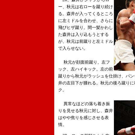
ー、秋元は右ローを蹴り続け
る。森井が入ってくるところ
に左ミドルを合わせ、さらに
飛びヒザ蹴り。間一髪かわし
た森井は入り込もうとする
が、秋元は前蹴りと左ミドル
で入らせない。
秋元が顔面前蹴り、左フ
ック、左ハイキック。左の前
蹴りから秋元がラッシュを仕掛け、パン
井の左目下が腫れる。秋元の後ろ蹴りに
ク。
異常なほどの落ち着き振
りを見せる秋元に対し、森井
はやや焦りを感じさせる表
情。