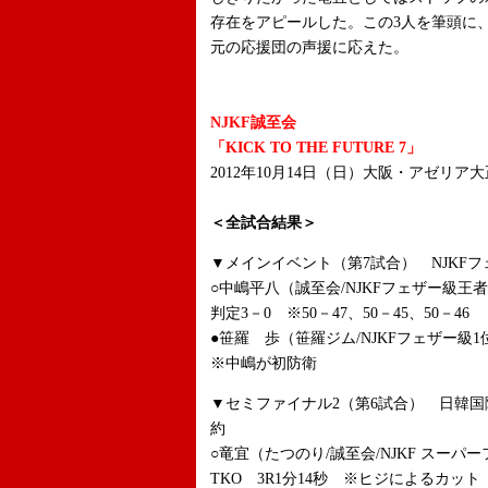
存在をアピールした。この3人を筆頭に
元の応援団の声援に応えた。
NJKF誠至会
「KICK TO THE FUTURE 7」
2012年10月14日（日）大阪・アゼリ
＜全試合結果＞
▼メインイベント（第7試合） NJKFフ
○中嶋平八（誠至会/NJKFフェザー級王
判定3－0 ※50－47、50－45、50－46
●笹羅 歩（笹羅ジム/NJKFフェザー級1
※中嶋が初防衛
▼セミファイナル2（第6試合） 日韓国
約
○竜宜（たつのり/誠至会/NJKF スーパ
TKO 3R1分14秒 ※ヒジによるカット