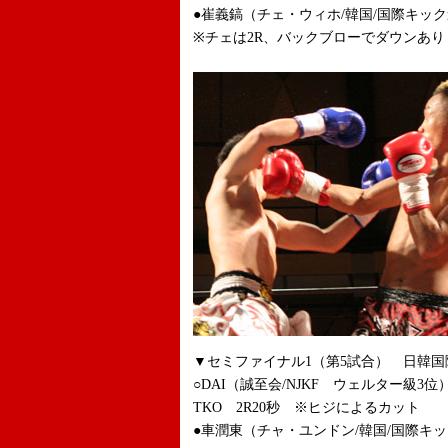
●崔義鎬（チェ・ウィホ/韓国/国際キッ
※チェは2R、バックブローでダウンあり
▼セミファイナル1（第5試合） 日韓国際
○DAI（誠至会/NJKF ウェルター級3位
TKO 2R20秒 ※ヒジによるカット
●車潤東（チャ・ユンドン/韓国/国際キ