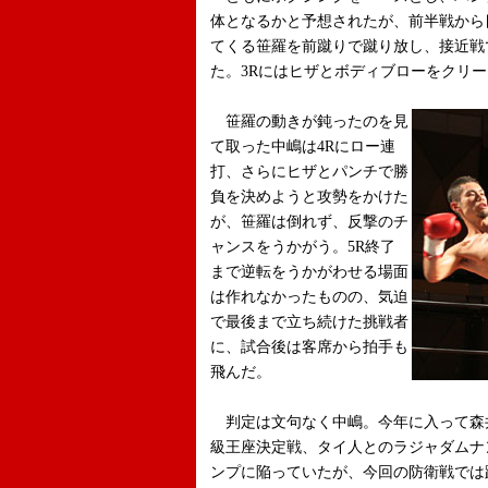
体となるかと予想されたが、前半戦から
てくる笹羅を前蹴りで蹴り放し、接近戦
た。3Rにはヒザとボディブローをクリ
笹羅の動きが鈍ったのを見
て取った中嶋は4Rにロー連
打、さらにヒザとパンチで勝
負を決めようと攻勢をかけた
が、笹羅は倒れず、反撃のチ
ャンスをうかがう。5R終了
まで逆転をうかがわせる場面
は作れなかったものの、気迫
で最後まで立ち続けた挑戦者
に、試合後は客席から拍手も
飛んだ。
判定は文句なく中嶋。今年に入って森井
級王座決定戦、タイ人とのラジャダムナ
ンプに陥っていたが、今回の防衛戦では