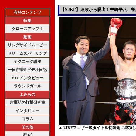
【NJKF】連敗から脱出！中嶋平八、
有料コンテンツ
特集
クローズアップ！
動画
リングサイドムービー
ドリームスパーリング
テクニック講座
一日密着&ビデオ日記
VTRインタビュー
ラウンドガール
よみもの
吉鷹弘の打撃研究室
インタビュー
コラム
その他
▲NJKFフェザー級タイトル初防衛に成功
壁 紙