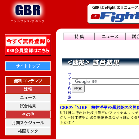
サイトトップ
サ
イ
無料コンテンツ
ト
内
速報
検
ニュース
索
試合結果
GBRの「NJKF 桜井洋平VS羅紗陀の名
8月1日に行われた桜井洋平のファイナルマッチ
その他
クサー鈴木秀明が試合映像を見ながら細かく分
トとは？
月間スケジュール
格闘リンク