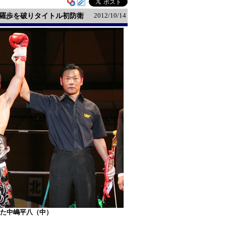
2012/10/14
笹羅歩を破りタイトル初防衛
した中嶋平八（中）