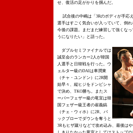
せ、復活の足がかりを掴んだ。
試合後の中嶋は「3Rのボディが手応
選手はすごく気合いが入っていて、倒れ
今後の課題。まだまだ練習して強くなっ
うになりたい」と語った。
ダブルセミファイナルでは
誠至会のランカー2人が韓国
人選手と日韓戦を行った。ウ
ェルター級のDAIは車潤東
（チャ・ユンドン）に2R開
始早々、縦ヒジをドンピシャ
で決め、TKO勝ち。またス
ーパーフェザー級の竜宜は韓
国フェザー級王者の崔義鎬
（チェ・ウィホ）に2R、バ
ックブローでダウンを奪うと
3Rもヒザ蹴りなどで攻め込み、最後はや
しきりたかった竜宜としてはストップの