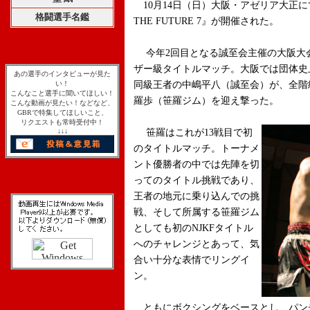
10月14日（日）大阪・アゼリア大正にて、
格闘選手名鑑
THE FUTURE 7』が開催された。
今年2回目となる誠至会主催の大阪大会
ザー級タイトルマッチ。大阪では団体史
あの選手のインタビューが見た
い！
同級王者の中嶋平八（誠至会）が、全階
こんなこと選手に聞いてほしい！
羅歩（笹羅ジム）を迎え撃った。
こんな動画が見たい！などなど、
GBRで特集してほしいこと、
リクエストも常時受付中！
↓↓↓
笹羅はこれが13戦目で初
のタイトルマッチ。トーナメ
ント優勝者の中では先陣を切
ってのタイトル挑戦であり、
王者の地元に乗り込んでの挑
戦、そして所属する笹羅ジム
としても初のNJKFタイトル
へのチャレンジとあって、気
合い十分な表情でリングイ
ン。
ともにボクシングをベースとし、パン