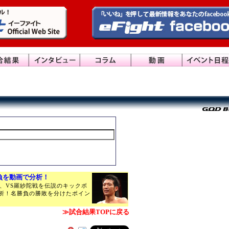
勝負を動画で分析！
、VS羅紗陀戦を伝説のキックボ
析！名勝負の勝敗を分けたポイン
≫試合結果TOPに戻る