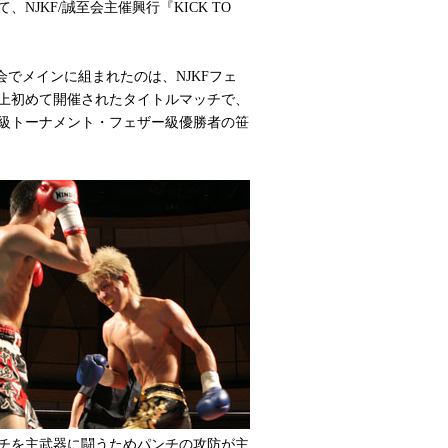
NJKF/誠至会主催興行『KICK TO
でメインに組まれたのは、NJKFフェ
上初めて開催されたタイトルマッチで、
級トーナメント・フェザー級優勝者の笹
チを主武器に闘うためパンチの攻防が主