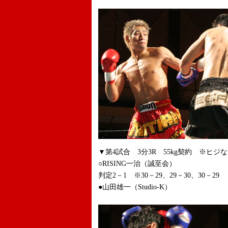
▼第4試合 3分3R 55kg契約 ※ヒジ
○RISING一治（誠至会）
判定2－1 ※30－29、29－30、30－29
●山田雄一（Studio-K）