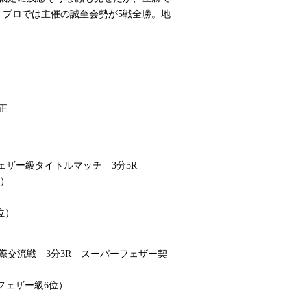
、プロでは主催の誠至会勢が5戦全勝。地
ア大正
ェザー級タイトルマッチ 3分5R
者）
位）
際交流戦 3分3R スーパーフェザー契
ーフェザー級6位）