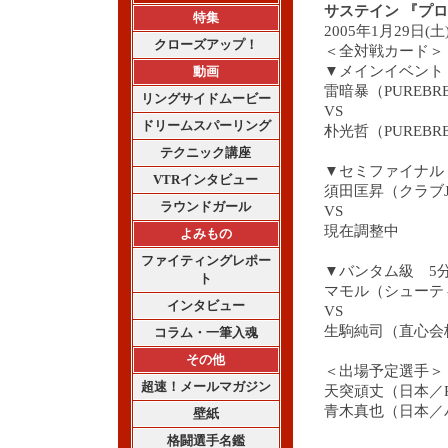
サステイン 『プ
特集
2005年1月29日
クローズアップ！
＜全対戦カード＞
▼メインイベン
動画
雷暗暴（PUREBR
リングサイドムービー
VS
ドリームスパーリング
朴光哲（PUREBR
テクニック講座
▼セミファイナル
VTRインタビュー
須田匡昇（クラブ
ラウンドガール
VS
現在調整中
よみもの
ファイティングレポー
▼バンタム級 5分
ト
マモル（シューテ
インタビュー
VS
生駒純司（直心会
コラム・一筆入魂
その他
＜出場予定選手＞
超速！メールマガジン
天突頑丈（日本／P
青木真也（日本／
壁紙
格闘選手名鑑