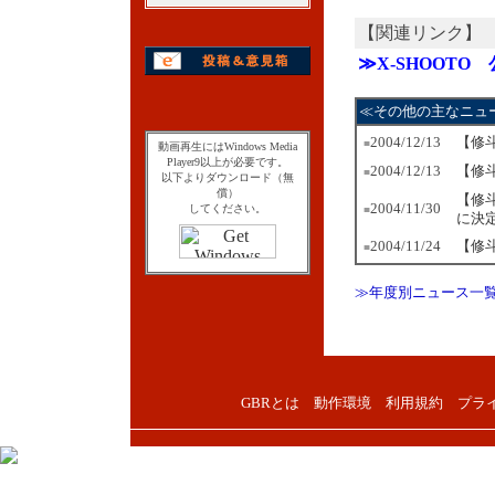
【関連リンク】
≫X-SHOOTO
≪その他の主なニュ
2004/12/13
【修
■
動画再生にはWindows Media
Player9以上が必要です。
2004/12/13
【修
■
以下よりダウンロード（無
償）
【修
2004/11/30
してください。
■
に決
2004/11/24
【修
■
≫年度別ニュース一
GBRとは
動作環境
利用規約
プラ