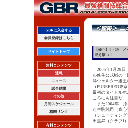
GBRに入会する
会員登録はこちら
【修斗】1・29 
サイトトップ
迎え撃つ！
無料コンテンツ
2005年1月2
速報
ル修斗公式戦の一
ニュース
洋ウェルター級王者
（PUREBRED
試合結果
最初のタイトルホル
その他
ころにも注目だ。
また2004年、
月間スケジュール
た生駒純司（直心
格闘リンク
（シューティング
田匡昇（クラブJ
有料コンテンツ