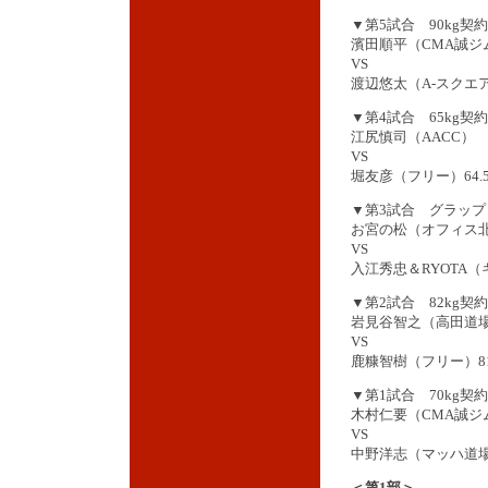
▼第5試合 90kg契約
濱田順平（CMA誠ジム）
VS
渡辺悠太（A-スクエア）
▼第4試合 65kg契約
江尻慎司（AACC）
VS
堀友彦（フリー）64.5
▼第3試合 グラップ
お宮の松（オフィス北野
VS
入江秀忠＆RYOTA
▼第2試合 82kg契約
岩見谷智之（高田道場）
VS
鹿糠智樹（フリー）81.
▼第1試合 70kg契約
木村仁要（CMA誠ジ
VS
中野洋志（マッハ道場）
＜第1部＞