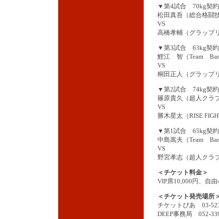
▼第4試合 70kg契約
松田真吾（総合格闘技D
VS
高橋孝輔（グラップ
▼第3試合 63kg契約
鯉江 智（Team Barb
VS
桐田正人（グラップ
▼第2試合 74kg契約
篠原貴久（超人クラ
VS
勝木星太（RISE FIGH
▼第1試合 65kg契約
中島嵩夫（Team Barb
VS
野宮孝志（超人クラ
＜チケット料金＞
VIP席10,000円、自由4
＜チケット発売場所
チケットぴあ 03-523
DEEP事務局 052-339