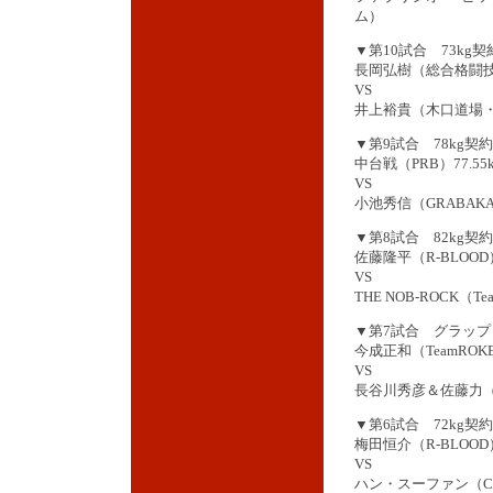
ム）
▼第10試合 73kg契
長岡弘樹（総合格闘技DO
VS
井上裕貴（木口道場・Tea
▼第9試合 78kg契約
中台戦（PRB）77.55k
VS
小池秀信（GRABAKA-
▼第8試合 82kg契約
佐藤隆平（R-BLOOD）
VS
THE NOB-ROCK（T
▼第7試合 グラップ
今成正和（TeamROK
VS
長谷川秀彦＆佐藤力（
▼第6試合 72kg契約
梅田恒介（R-BLOOD）7
VS
ハン・スーファン（CMA 