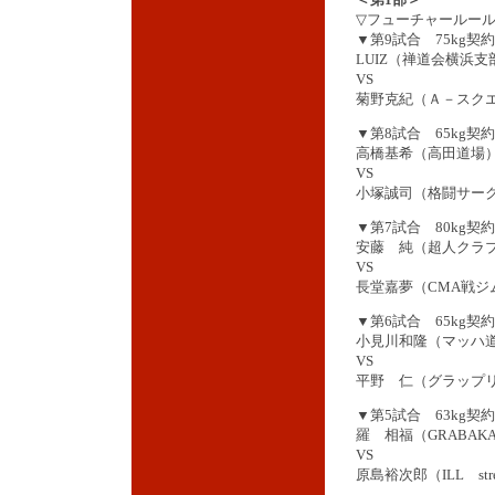
▽フューチャールール
▼第9試合 75kg契約
LUIZ（禅道会横浜支
VS
菊野克紀（Ａ－スク
▼第8試合 65kg契約
高橋基希（高田道場
VS
小塚誠司（格闘サーク
▼第7試合 80kg契約
安藤 純（超人クラ
VS
長堂嘉夢（CMA戦ジ
▼第6試合 65kg契約
小見川和隆（マッハ
VS
平野 仁（グラップ
▼第5試合 63kg契約
羅 相福（GRABAK
VS
原島裕次郎（ILL str