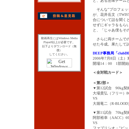
ど、ある意味チーム
そんな”プロフェッ
が、花井岳文（TWI
合について話を聞く
せずにギャラをもら
と、「じゃあ僕もそ
動画再生にはWindows Media
さらに両チームでの
Player9以上が必要です。
せた今成。果たして
以下よりダウンロード（無
償）
DEEP事務局「club
してください。
2006年7月8日（土）
開場14：00 1部開始
＜全対戦カード＞
＜第2部＞
▼第12試合 90kg契
大場貴弘（フリー）86.
VS
大堀竜二（R-BLOOD）
▼第11試合 70kg契
阿部裕幸（AACC）69.
VS
ファブリシオ・”ピ