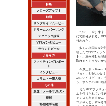
特集
クローズアップ！
動画
リングサイドムービー
ドリームスパーリング
7月7日（金）東京・
テクニック講座
にて開催される、DEE
行われた。
VTRインタビュー
多くの格闘家が対戦
ラウンドガール
補した”プロフェッシ
よみもの
ト）。立候補した理
取れるんじゃないか
ファイティングレポー
ト
今成正和（TeamR
インタビュー
ります。8月の大会
めにいくけど、向こ
コラム・一筆入魂
う。サンボの2000
その他
またSKアブソリュー
超速！メールマガジン
ムを付けられている
壁紙
ャンスを与えません
つぶやくと、すかさ
格闘選手名鑑