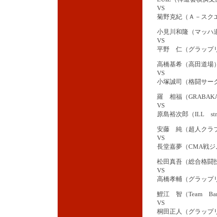
VS
菊野克紀（Ａ－スク
小見川和隆（マッハ
VS
平野 仁（グラップ
高橋基希（高田道場
VS
小塚誠司（格闘サーク
羅 相福（GRABAK
VS
原島裕次郎（ILL str
安藤 純（超人クラ
VS
長堂嘉夢（CMA戦ジ
松田真吾（総合格闘技D
VS
高橋孝輔（グラップ
鯉江 智（Team Barb
VS
桐田正人（グラップ