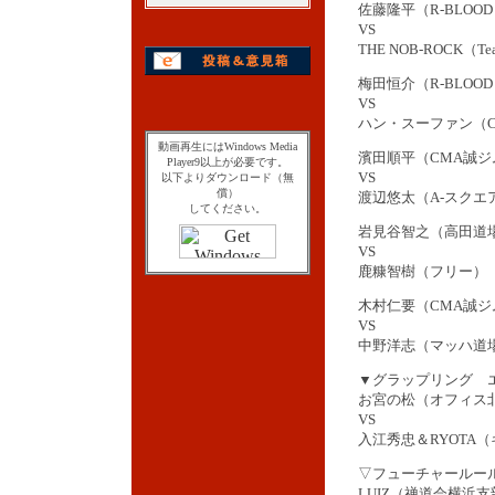
佐藤隆平（R-BLOO
VS
THE NOB-ROCK（T
梅田恒介（R-BLOO
VS
ハン・スーファン（CMA
動画再生にはWindows Media
濱田順平（CMA誠ジ
Player9以上が必要です。
VS
以下よりダウンロード（無
償）
渡辺悠太（A-スクエ
してください。
岩見谷智之（高田道
VS
鹿糠智樹（フリー）
木村仁要（CMA誠ジ
VS
中野洋志（マッハ道
▼グラップリング 
お宮の松（オフィス北
VS
入江秀忠＆RYOTA
▽フューチャールール
LUIZ（禅道会横浜支