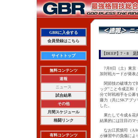
GBRに入会する
会員登録はこちら
【DEEP】7・8
サイトトップ
7月8日（土）東京・新
無料コンテンツ
加対戦カードが発表
速報
関節技の破壊力で対
ニュース
ッグ”こと今成正和（T
分で対戦相手を公募
試合結果
藤力（共にSKアブソ
その他
した。
月間スケジュール
果たして今成＆花井
格闘リンク
結果的には注目のマ
なお江尻慎司（AA
有料コンテンツ
が練習中の負傷によ