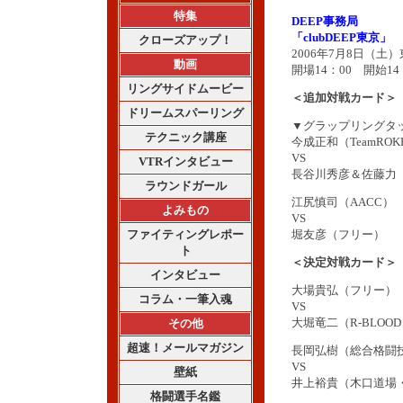
特集
DEEP事務局
「clubDEEP東京」
クローズアップ！
2006年7月8日（土）
動画
開場14：00 開始14
リングサイドムービー
＜追加対戦カード＞
ドリームスパーリング
▼グラップリングタッ
テクニック講座
今成正和（TeamRO
VS
VTRインタビュー
長谷川秀彦＆佐藤力
ラウンドガール
江尻慎司（AACC）
よみもの
VS
ファイティングレポー
堀友彦（フリー）
ト
＜決定対戦カード＞
インタビュー
大場貴弘（フリー）
コラム・一筆入魂
VS
大堀竜二（R-BLOO
その他
超速！メールマガジン
長岡弘樹（総合格闘技D
VS
壁紙
井上裕貴（木口道場・Te
格闘選手名鑑