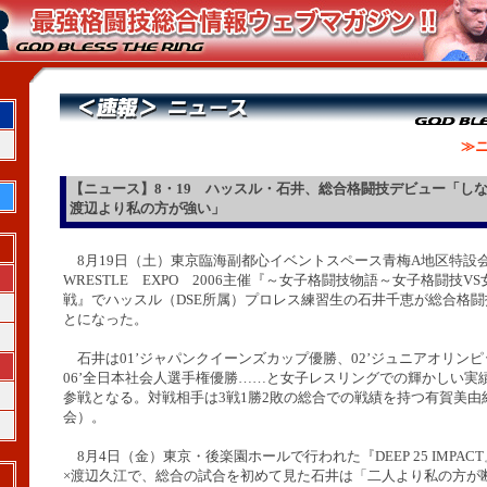
≫ニ
【ニュース】8・19 ハッスル・石井、総合格闘技デビュー「し
渡辺より私の方が強い」
8月19日（土）東京臨海副都心イベントスペース青梅A地区特設
WRESTLE EXPO 2006主催『～女子格闘技物語～女子格闘技V
戦』でハッスル（DSE所属）プロレス練習生の石井千恵が総合格
とになった。
石井は01’ジャパンクイーンズカップ優勝、02’ジュニアオリン
06’全日本社会人選手権優勝……と女子レスリングでの輝かしい実
参戦となる。対戦相手は3戦1勝2敗の総合での戦績を持つ有賀美由
会）。
8月4日（金）東京・後楽園ホールで行われた『DEEP 25 IMPA
×渡辺久江で、総合の試合を初めて見た石井は「二人より私の方が