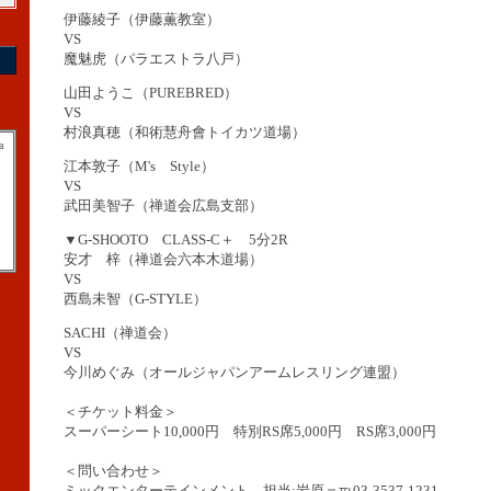
伊藤綾子（伊藤薫教室）
VS
魔魅虎（パラエストラ八戸）
山田ようこ（PUREBRED）
VS
村浪真穂（和術慧舟會トイカツ道場）
a
江本敦子（M's Style）
VS
武田美智子（禅道会広島支部）
▼G-SHOOTO CLASS-C＋ 5分2R
安才 梓（禅道会六本木道場）
VS
西島未智（G-STYLE）
SACHI（禅道会）
VS
今川めぐみ（オールジャパンアームレスリング連盟）
＜チケット料金＞
スーパーシート10,000円 特別RS席5,000円 RS席3,000円
＜問い合わせ＞
ミックエンターテインメント 担当:岩原＝℡03-3537-1231