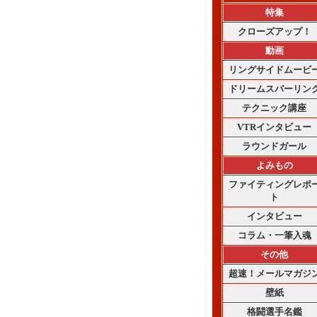
特集
クローズアップ！
動画
リングサイドムービ
ドリームスパーリン
テクニック講座
VTRインタビュー
ラウンドガール
よみもの
ファイティングレポ
ト
インタビュー
コラム・一筆入魂
その他
超速！メールマガジ
壁紙
格闘選手名鑑