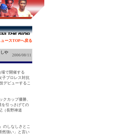
ュースTOPへ戻る
なしや
2006/08/11
会場で開催する
S女子プロレス対抗
闘技デビューするこ
ピックカップ優勝、
績を引っさげての
紀（長野禅道
CT』のしなしさとこ
断然強い」と言い