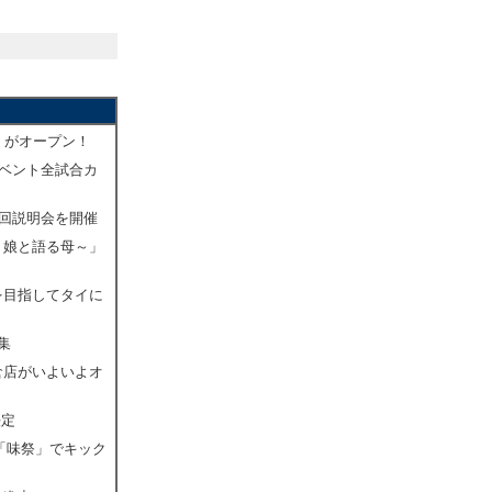
」がオープン！
イベント全試合カ
1回説明会を開催
う娘と語る母～」
を目指してタイに
集
倉店がいよいよオ
決定
ト「味祭」でキック