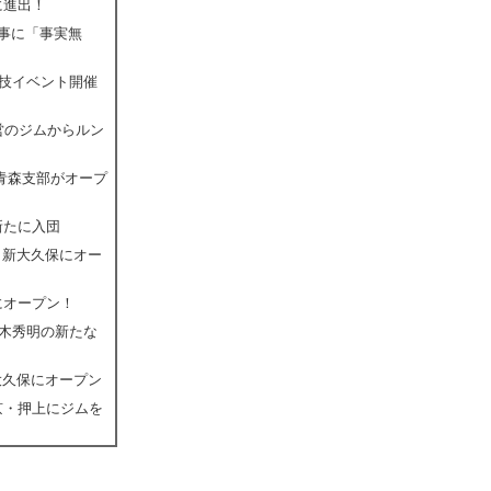
に進出！
記事に「事実無
闘技イベント開催
営のジムからルン
の青森支部がオープ
新たに入団
、新大久保にオー
にオープン！
鈴木秀明の新たな
大久保にオープン
京・押上にジムを