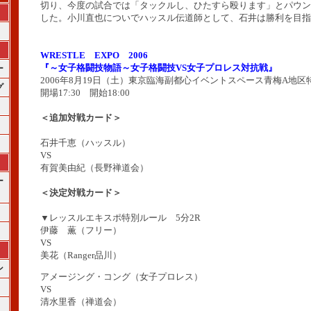
切り、今度の試合では「タックルし、ひたすら殴ります」とパウン
した。小川直也についでハッスル伝道師として、石井は勝利を目指
WRESTLE EXPO 2006
『～女子格闘技物語～女子格闘技VS女子プロレス対抗戦』
ー
2006年8月19日（土）東京臨海副都心イベントスペース青梅A地区
グ
開場17:30 開始18:00
＜追加対戦カード＞
石井千恵（ハッスル）
VS
有賀美由紀（長野禅道会）
ー
＜決定対戦カード＞
▼レッスルエキスポ特別ルール 5分2R
伊藤 薫（フリー）
VS
美花（Ranger品川）
ン
アメージング・コング（女子プロレス）
VS
清水里香（禅道会）