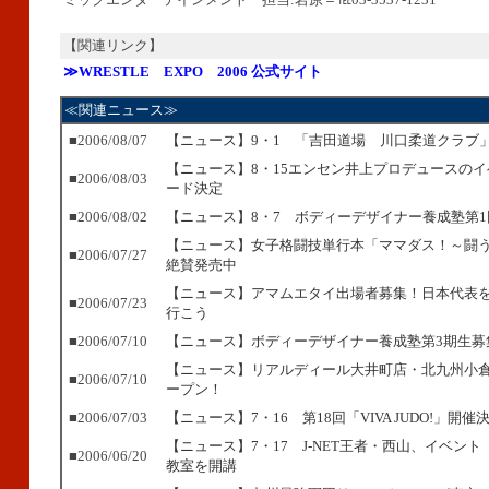
【関連リンク】
≫WRESTLE EXPO 2006 公式サイト
≪関連ニュース≫
■2006/08/07
【ニュース】9・1 「吉田道場 川口柔道クラブ
【ニュース】8・15エンセン井上プロデュースの
■2006/08/03
ード決定
■2006/08/02
【ニュース】8・7 ボディーデザイナー養成塾第
【ニュース】女子格闘技単行本「ママダス！～闘
■2006/07/27
絶賛発売中
【ニュース】アマムエタイ出場者募集！日本代表
■2006/07/23
行こう
■2006/07/10
【ニュース】ボディーデザイナー養成塾第3期生募
【ニュース】リアルディール大井町店・北九州小
■2006/07/10
ープン！
■2006/07/03
【ニュース】7・16 第18回「VIVA JUDO!」開催
【ニュース】7・17 J-NET王者・西山、イベン
■2006/06/20
教室を開講