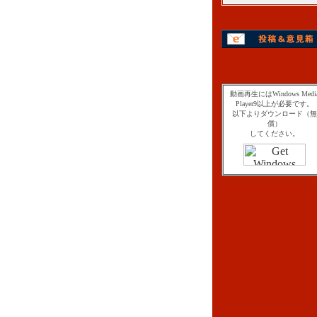
動画再生にはWindows Medi
Player9以上が必要です。
以下よりダウンロード（無
償）
してください。