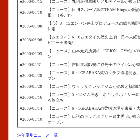
■2006/06/15
【ニュース】九州最強軍団リアルディールが東京
【ニュース】日刊スポーツ紙のTEAM Kings大会
■2006/06/10
根」（谷川P）
【心】8・15エンセン井上プロデュースの総合格
■2006/06/08
決定
【ムエタイ】6・6ムエタイの歴史上初！日本人経
■2006/06/08
ピニー王者誕生
【ニュース】山本元気所属の『DEION GYM』
■2006/06/05
ン
■2006/05/31
【ニュース】吉田道場師範に谷亮子のライバルが
【ニュース】6・1GRABAKA柔術クラブ道場開き
■2006/05/28
プン
■2006/05/28
【ニュース】ウィラサクレックジムが池袋と福岡
【ニュース】5・15ジム開き 名キックボクサー
■2006/05/16
る旅立ち
■2006/05/14
【ニュース】6・1GRABAKAの柔術道場が東京・
【ニュース】伝説のキックボクサー鈴木秀明が東
■2006/05/10
オープン
≫年度別ニュース一覧