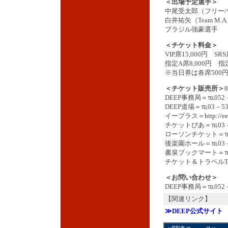
＜出場予定選手＞
中尾受太郎（フリー
白井祐矢（Team M.A.
ブラジル強豪選手
＜チケット料金＞
VIP席15,000円 SRS
指定A席8,000円 指定
※当日券は各席500
＜チケット販売所＞
DEEP事務局＝℡052－
DEEP道場＝℡03－53
イープラス＝
http://e
チケットぴあ＝℡03－5
ローソンチケット＝℡05
後楽園ホール＝℡03－5
書泉ブックマート＝℡03
チケット＆トラベルT-1
＜お問い合わせ＞
DEEP事務局＝℡052－3
【関連リンク】
≫DEEP公式サイト