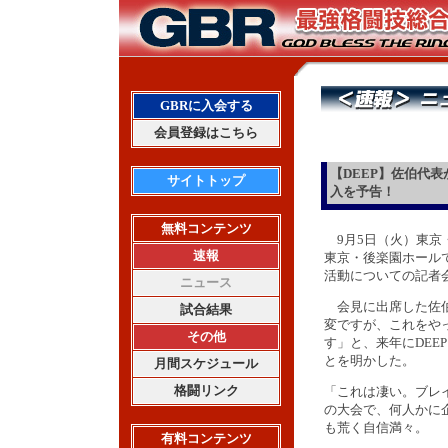
GBRに入会する
会員登録はこちら
【DEEP】佐伯代
サイトトップ
入を予告！
無料コンテンツ
9月5日（火）東京・大久
速報
東京・後楽園ホールで開
活動についての記者
ニュース
会見に出席した佐伯
試合結果
変ですが、これをや
その他
す」と、来年にDEEP
とを明かした。
月間スケジュール
格闘リンク
「これは凄い。ブレ
の大会で、何人かに
も荒く自信満々。
有料コンテンツ