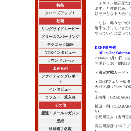
「イケメン格闘家だ
特集
ます」と佐伯代表。
クローズアップ！
領発揮となる大会に
動画
なお、地方を中心に開
選手を拾っていきた
リングサイドムービー
やっていくと語って
ドリームスパーリング
テクニック講座
DEEP事務局
VTRインタビュー
「All in One Solutio
2006年10月10日
ラウンドガール
開場17：30 開場18
よみもの
＜決定対戦カード＞
ファイティングレポー
ト
▼DEEPフェザー級
今成正和（Team-RO
インタビュー
VS
コラム・一筆入魂
山崎剛（GRABAKA
その他
横田一則（GRABAK
VS
超速！メールマガジン
小見川道大（吉田道
壁紙
長谷川秀彦（SKアブ
格闘選手名鑑