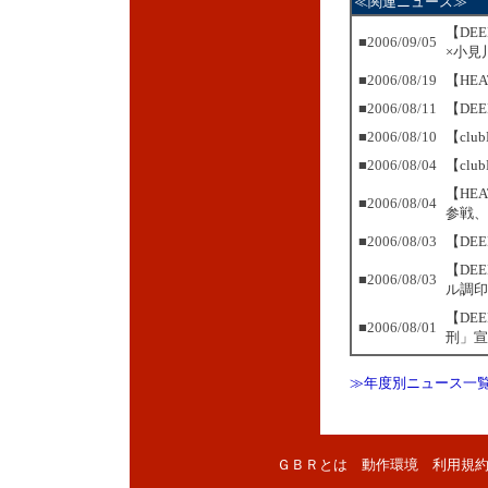
≪関連ニュース≫
【DE
■2006/09/05
×小見
■2006/08/19
【HE
■2006/08/11
【DEE
■2006/08/10
【cl
■2006/08/04
【cl
【HE
■2006/08/04
参戦、
■2006/08/03
【DE
【DE
■2006/08/03
ル調
【DE
■2006/08/01
刑」宣
≫年度別ニュース一
ＧＢＲとは
動作環境
利用規