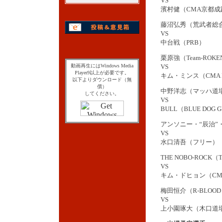
VS
濱村健（CMA京都成
藤沼弘秀（荒武者総
VS
中台戦（PRB）
栗原強（Team-ROKE
動画再生にはWindows Media
VS
Player9以上が必要です。
キム・ミンス（CMA 
以下よりダウンロード（無
償）
中野洋志（マッハ道
してください。
VS
BULL（BLUE DOG 
アンソニー・“辰治”・
VS
水口清吾（フリー）
THE NOBO-ROCK（
VS
キム・ドヒョン（CMA
梅田恒介（R-BLOO
VS
上小園琢大（木口道