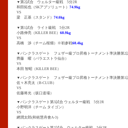
▼第2試合 ウェルター級戦 5分2R
和田拓也（SKアブソリュート）
74.9kg
VS
梁 正基（スタンド）
74.6kg
▼第1試合 ライト級戦 5分2R
小路伸亮（KILLER BEE）
68.9kg
VS
高橋 渉（チーム桜畑）※初参戦
68.4kg
▼パンクラスゲート フェザー級プロ昇格トーナメント準決勝第2試
齊藤 曜（パラエストラ仙台）
VS
本田 智昭（KILLER BEE）
▼パンクラスゲート フェザー級プロ昇格トーナメント準決勝第1試
佐々木亮太（B-CLUB）
VS
佐藤将光（坂口道場）
▼パンクラスゲート第3試合 ウェルター級戦 5分2R
小野明洋（チーム タイゴン）
VS
網潤太郎(和術慧舟會A-3)
▼パンクラスゲート第2試合 ウェルター級戦 5分2R