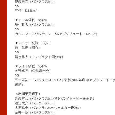
伊藤崇文（パンクラスism）
VS
昇侍（K.I.B.A.）
▼ミドル級戦 5分3R
鳥生将大（パンクラスism）
VS
ガジエフ・アワウディン（SKアブソリュート・ロシア）
▼フェザー級戦 5分2R
曹 竜也（闘心）
VS
清水隼人（アンプラグド国分寺）
▼ライト級戦 5分2R
矢野卓見 （骨法烏合会）
VS
五十里祐一（パンクラス P’s LAB東京/2007年度 ネオブラッドト
優勝）
＜出場予定選手＞
近藤有己（パンクラスism/第3代ライトヘビー級王者）
渡辺大介（パンクラスism）
大石幸史（パンクラスism/ウェルター級2位）
金井一朗（パンクラスism）