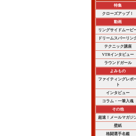
特集
クローズアップ！
動画
リングサイドムービ
ドリームスパーリン
テクニック講座
VTRインタビュー
ラウンドガール
よみもの
ファイティングレポ
ト
インタビュー
コラム・一筆入魂
その他
超速！メールマガジ
壁紙
格闘選手名鑑