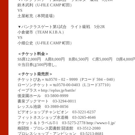
鈴木武利（U-FILE CAMP 町田）
VS
土屋彬充（本間道場）
▼パンクラスゲート第1試合 ライト級戦 5分2R
小倉健市（TEAM K.I.B.A.）
VS
小畑公史（U-FILE CAMP 町田）
＜チケット料金＞
SS席12,000円 A席8,000円 B席6,500円 C席5,000円 D席4,000
※当日券は500円増し。
＜チケット発売所＞
チケットぴあ＝℡0570－02－9999（Pコード 594－040）
ローソンチケット＝℡0570-00-0403（Lコード37710）
イープラス＝http://eplus.jp/battle/
後楽園ホール 03-5800-9999
書泉ブックマート 03-3294-0011
レッスル池袋 03-3989-0056
ビデオショップチャンピオン 03-3221-6237
フィットネスショップ水道橋 03-3265-4646
チケット＆トラベルT-1 03-5275-2778
http://www.t-1.jp/
格闘技・プロレス図書館 闘道館 03-3512-2080
プロレスショップ・アンビション 03-5213-8681