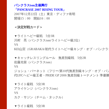
パンクラスism主催興行
「PANCRASE 2007 RISING TOUR」
2007年12月22日（土）東京・ディファ有明
開場15：00 開始16：00
＜決定対戦カード＞
▼ライトヘビー級戦 5分3R
川村 亮（パンクラスism/ライトヘビー級2位）
VS
KEI山宮（GRABAKA/初代ライトヘビー級キング・オブ・パンク
▼キャッチレスリングルール 無差別級戦 5分2R
佐藤光留（パンクラスism）
VS
ジョシュ・バーネット（フリー/第10代無差別級キング・オブ・パ
代UFCヘビー級王者・PRIDE GP 2006 無差別級トーナメント 準優
▼ライト級戦 5分3R
アライケンジ（パンクラスism）
VS
カク・サジン（チーム・タックル）
▼ライト級戦 5分3R