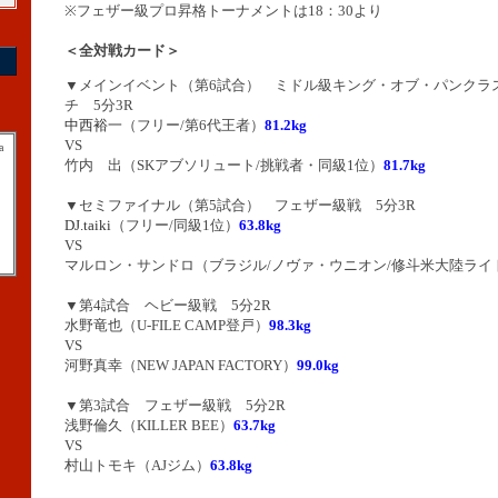
※フェザー級プロ昇格トーナメントは18：30より
＜全対戦カード＞
▼メインイベント（第6試合） ミドル級キング・オブ・パンクラ
チ 5分3R
中西裕一
（フリー/第6代王者）
81.2kg
VS
a
竹内 出（SKアブソリュート/挑戦者・同級1位）
81.7kg
▼セミファイナル（第5試合） フェザー級戦 5分3R
DJ.taiki
（フリー/同級1位）
63.8kg
VS
マルロン・サンドロ（ブラジル/ノヴァ・ウニオン/修斗米大陸ライ
▼第4試合 ヘビー級戦 5分2R
水野竜也（U-FILE CAMP登戸）
98.3kg
VS
河野真幸
（NEW JAPAN FACTORY）
99.0kg
▼第3試合 フェザー級戦 5分2R
浅野倫久（KILLER BEE）
63.7kg
VS
村山トモキ（AJジム）
63.8kg