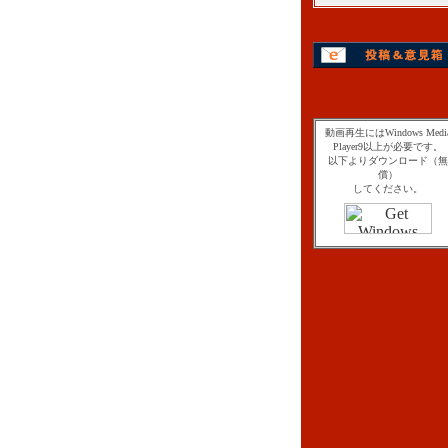
動画再生にはWindows Medi
Player9以上が必要です。
以下よりダウンロード（無
償）
してください。