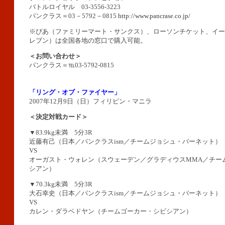
バトルロイヤル 03-3556-3223
パンクラス＝03－5792－0815
http://www.pancrase.co.jp/
※ぴあ（ファミリーマート・サンクス）、ローソンチケット、イー
レブン）は全国各地の窓口で購入可能。
＜お問い合わせ＞
パンクラス＝℡03-5792-0815
「リング・オブ・ファイヤー」
2007年12月9日（日）フィリピン・マニラ
＜決定対戦カード＞
▼83.9kg未満 5分3R
近藤有己（日本／パンクラスism／チームジョシュ・バーネット）
VS
オーガスト・ウォレン（スウェーデン／グラディウスMMA／チー
シアン）
▼70.3kg未満 5分3R
大石幸史（日本／パンクラスism／チームジョシュ・バーネット）
VS
カレン・ダラベドヤン（チームゴーカー・シビシアン）