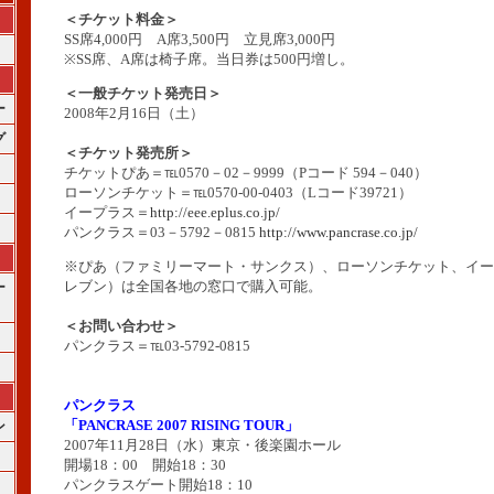
＜チケット料金＞
SS席4,000円 A席3,500円 立見席3,000円
※SS席、A席は椅子席。当日券は500円増し。
＜一般チケット発売日＞
ー
2008年2月16日（土）
グ
＜チケット発売所＞
チケットぴあ＝℡0570－02－9999（Pコード 594－040）
ローソンチケット＝℡0570-00-0403（Lコード39721）
イープラス＝
http://eee.eplus.co.jp/
パンクラス＝03－5792－0815
http://www.pancrase.co.jp/
※ぴあ（ファミリーマート・サンクス）、ローソンチケット、イー
レブン）は全国各地の窓口で購入可能。
ー
＜お問い合わせ＞
パンクラス＝℡03-5792-0815
パンクラス
「PANCRASE 2007 RISING TOUR」
ン
2007年11月28日（水）東京・後楽園ホール
開場18：00 開始18：30
パンクラスゲート開始18：10