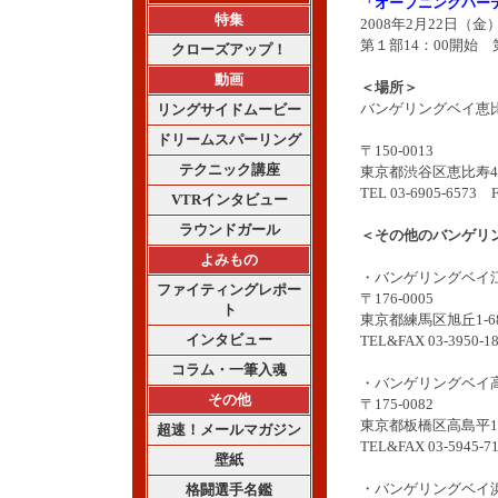
「オープニングパー
特集
2008年2月22日（
第１部14：00開始 
クローズアップ！
動画
＜場所＞
バンゲリングベイ恵
リングサイドムービー
ドリームスパーリング
〒150-0013
テクニック講座
東京都渋谷区恵比寿4
TEL 03-6905-6573 F
VTRインタビュー
ラウンドガール
＜その他のバンゲリ
よみもの
・バンゲリングベイ
ファイティングレポー
〒176-0005
ト
東京都練馬区旭丘1-6
インタビュー
TEL&FAX 03-3950-1
コラム・一筆入魂
・バンゲリングベイ
その他
〒175-0082
東京都板橋区高島平1-
超速！メールマガジン
TEL&FAX 03-5945-7
壁紙
・バンゲリングベイ
格闘選手名鑑