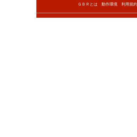
ＧＢＲとは
動作環境
利用規