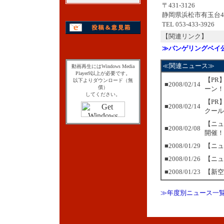
〒431-3126
静岡県浜松市有玉台4-
TEL 053-433-3926
【関連リンク】
≫バンゲリングベイ
≪関連ニュース≫
動画再生にはWindows Media
Player9以上が必要です。
【PR
以下よりダウンロード（無
■2008/02/14
償）
ーン！
してください。
【PR
■2008/02/14
クール
【ニュ
■2008/02/08
開催！
■2008/01/29
【ニュ
■2008/01/26
【ニュ
■2008/01/23
【新空
≫年度別ニュース一