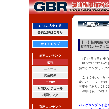
GBRに入会する
会員登録はこちら
【PR】新田明臣代
サイトトップ
希望者はパーティに
無料コンテンツ
1月13日（日）東京
速報
『BUNGELING B
務めるバンゲリング
ニュース
試合結果
これに伴い、2月2
その他
定。パーティーには
募集中であり、2月2
月間スケジュール
ー詳細は以下の通り
格闘リンク
バンゲリングベイ恵
有料コンテンツ