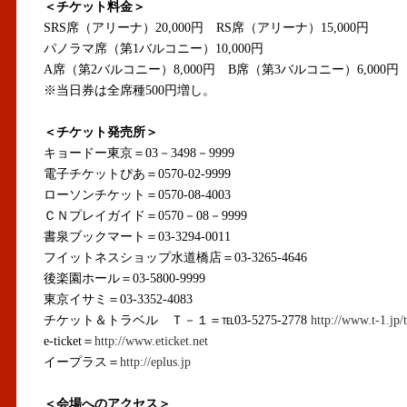
＜チケット料金＞
SRS席（アリーナ）20,000円 RS席（アリーナ）15,000円
パノラマ席（第1バルコニー）10,000円
A席（第2バルコニー）8,000円 B席（第3バルコニー）6,000円
※当日券は全席種500円増し。
＜チケット発売所＞
キョードー東京＝03－3498－9999
電子チケットぴあ＝0570-02-9999
ローソンチケット＝0570-08-4003
ＣＮプレイガイド＝0570－08－9999
書泉ブックマート＝03-3294-0011
フイットネスショップ水道橋店＝03-3265-4646
後楽園ホール＝03-5800-9999
東京イサミ＝03-3352-4083
チケット＆トラベル Ｔ－１＝℡03-5275-2778
http://www.t-1.jp/t
e-ticket＝
http://www.eticket.net
イープラス＝
http://eplus.jp
＜会場へのアクセス＞