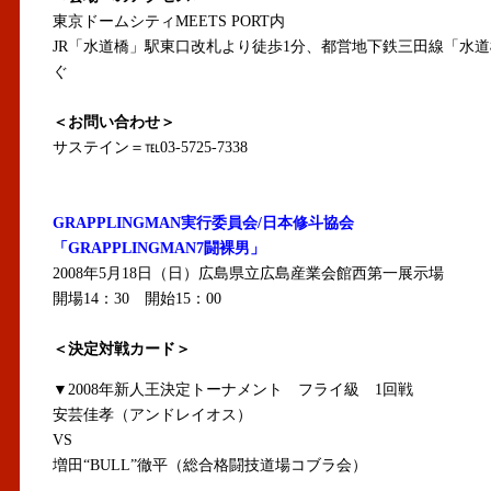
東京ドームシティMEETS PORT内
JR「水道橋」駅東口改札より徒歩1分、都営地下鉄三田線「水道
ぐ
＜お問い合わせ＞
サステイン＝℡03-5725-7338
GRAPPLINGMAN実行委員会/日本修斗協会
「GRAPPLINGMAN7闘裸男」
2008年5月18日（日）広島県立広島産業会館西第一展示場
開場14：30 開始15：00
＜決定対戦カード＞
▼2008年新人王決定トーナメント フライ級 1回戦
安芸佳孝（アンドレイオス）
VS
増田“BULL”徹平（総合格闘技道場コブラ会）