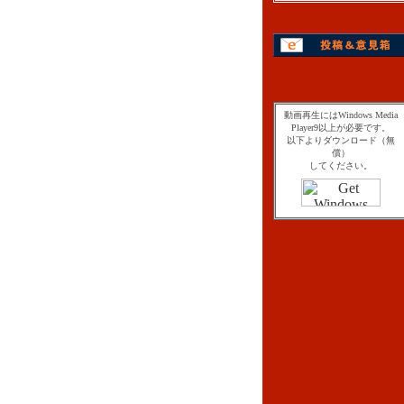
動画再生にはWindows Media
Player9以上が必要です。
以下よりダウンロード（無
償）
してください。