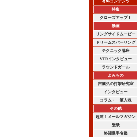
有料コンテンツ
特集
クローズアップ！
動画
リングサイドムービー
ドリームスパーリング
テクニック講座
VTRインタビュー
ラウンドガール
よみもの
吉鷹弘の打撃研究室
インタビュー
コラム・一筆入魂
その他
超速！メールマガジン
壁紙
格闘選手名鑑