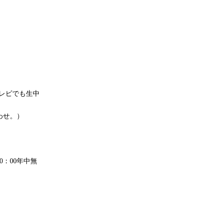
レビでも生中
わせ。）
～20：00年中無