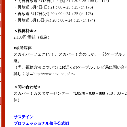
・同日再放送 5月3日(土・祝) 21：30～25：55 (ch.172)
・再放送 5月4日(日) 21：00～25：25 (ch.176)
・再放送 5月7日(水) 20：00～24：25 (ch.176)
・再放送 5月13日(火) 20：00～24：25 (ch.174)
＜視聴料金＞
2,100円/番組（税込）
●放送媒体
スカイパーフェクTV！、スカパー！光のほか、一部ケーブルテ
継。
（尚、視聴方法についてはお近くのケーブルテレビ局に問い合
詳しくは→
http://www.ppvj.co.jp/
へ
＜問い合わせ＞
スカパー！カスタマーセンター
＝℡
0570－039－888（10：00
休）
サステイン
プロフェッショナル修斗公式戦