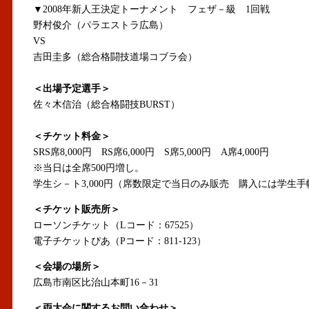
▼2008年新人王決定トーナメント フェザ－級 1回戦
野村俊介（パラエストラ広島）
VS
吉田圭多（総合格闘技道場コブラ会）
＜出場予定選手＞
佐々木信治（総合格闘技BURST）
＜チケット料金＞
SRS席8,000円 RS席6,000円 S席5,000円 A席4,000円
※当日は全席500円増し。
学生シ－ト3,000円（席数限定で当日のみ販売 購入には学生
＜チケット販売所＞
ローソンチケット（Lコード：67525）
電子チケットぴあ（Pコード：811-123）
＜会場の場所＞
広島市南区比治山本町16－31
＜両大会に関するお問い合わせ＞