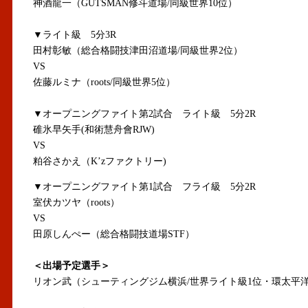
神酒龍一（GUTSMAN修斗道場/同級世界10位）
▼ライト級 5分3R
田村彰敏（総合格闘技津田沼道場/同級世界2位）
VS
佐藤ルミナ（roots/同級世界5位）
▼オープニングファイト第2試合 ライト級 5分2R
碓氷早矢手(和術慧舟會RJW)
VS
粕谷さかえ（K’zファクトリー)
▼オープニングファイト第1試合 フライ級 5分2R
室伏カツヤ（roots）
VS
田原しんぺー（総合格闘技道場STF）
＜出場予定選手＞
リオン武（シューティングジム横浜/世界ライト級1位・環太平