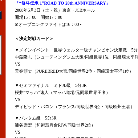
「“修斗伝承 1”ROAD TO 20th ANNIVERSARY」
2008年5月3日（土・祝）東京・JCBホール
開場15：00 開始17：00
※オープニングファイトは16：00～
＜決定対戦カード＞
▼メインイベント 世界ウェルター級チャンピオン決定戦 5分
中蔵隆志（シューティングジム大阪/同級世界1位・同級環太平
VS
天突頑丈（PUREBRED大宮/同級世界2位・同級環太平洋1位）
▼セミファイナル ミドル級 5分3R
桜井“マッハ”速人（マッハ道場/元同級世界王者）
VS
ディビッド・バロン（フランス/同級世界3位・同級欧州王者）
▼バンタム級 5分3R
漆谷康宏（和術慧舟會RJW/同級世界2位）
VS