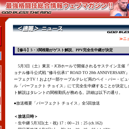
≫ニ
【修斗】5・3関根勤がゲスト解説、PPV完全生中継が決定
5月3日（土）東京・JCBホールで開催されるサステイン主催
ョナル修斗公式戦 “修斗伝承1” ROAD TO 20th ANNIVERSAR
ーフェクTV！および一部ケーブルテレビ局のペイ・パー・ビュ
ル「パーフェクト チョイス」にて完全生中継することが決定し
ト解説はタレントの関根勤氏が務める。詳細は以下の通り。
●放送概要「パーフェクト チョイス」全5回放送
＜放送日時＞
・生中継 5月3日(土・祝) 17：00～21：25 (ch.162)