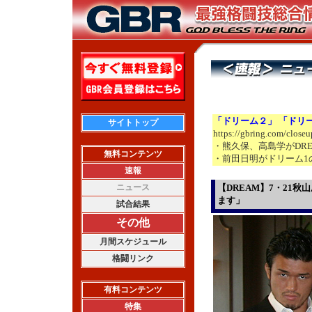
「ドリーム２」 「ドリ
サイトトップ
https://gbring.com/close
・熊久保、高島学がDRE
無料コンテンツ
・前田日明がドリーム1
速報
ニュース
【DREAM】7・21
ます」
試合結果
その他
月間スケジュール
格闘リンク
有料コンテンツ
特集