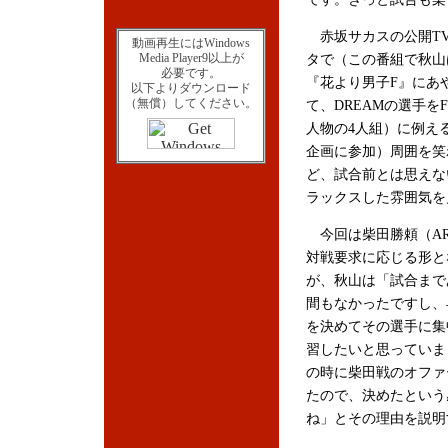
赤坂サカスの公開T
動画再生にはWindows
Media Player9以上が
タで（この番組で秋山
必要です。
『花より男子F』にあ
以下よりダウンロード
（無償）してください。
て、DREAMの選手を
人物の4人組）に例え
企画に参加）周囲を笑
ど、試合前とは思えな
ラックスした雰囲気を
今回は柴田勝頼（AR
対戦要求に応じる形と
が、秋山は「試合まで
間もなかったですし、
を決めてその選手に集
習したいと思っていま
の時に柴田戦のオファ
たので、決めたという
ね」とその理由を説明