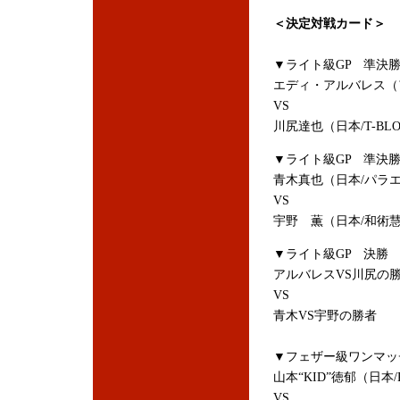
＜決定対戦カード＞
▼ライト級GP 準決
エディ・アルバレス（アメリカ
VS
川尻達也（日本/T-BL
▼ライト級GP 準決
青木真也（日本/パラ
VS
宇野 薫（日本/和術
▼ライト級GP 決勝
アルバレスVS川尻の
VS
青木VS宇野の勝者
▼フェザー級ワンマッ
山本“KID”徳郁（日本/K
VS