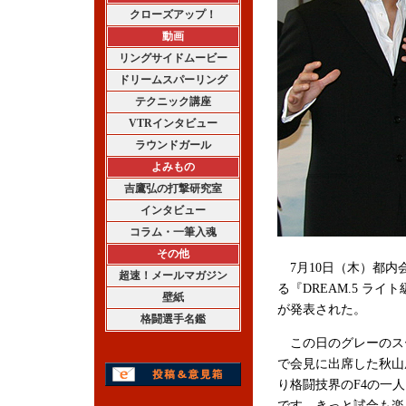
クローズアップ！
動画
リングサイドムービー
ドリームスパーリング
テクニック講座
VTRインタビュー
ラウンドガール
よみもの
吉鷹弘の打撃研究室
インタビュー
コラム・一筆入魂
その他
7月10日（木）都内
超速！メールマガジン
る『DREAM.5 ラ
壁紙
が発表された。
格闘選手名鑑
この日のグレーのス
で会見に出席した秋山
り格闘技界のF4の一
です。きっと試合も楽