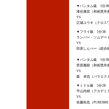
▼バンタム級 5分3
漆谷康宏（和術慧舟會
VS
正城ユウキ（クロスワ
▼フライ級 5分3R
ランバー・ソムデート
VS
田原しんぺー（総合格
▼バンタム級 5分3
菅原雅顕（和術慧舟會
VS
森 卓也（パラエス
▼ミドル級 5分2R
平山尚樹（アカデミ
VS
佐藤拓也（PUREBR