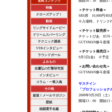
開始16：30 開始17：
有料コンテンツ
特集
＜チケット料金＞
クローズアップ！
SRS席 10,000円/RS
動画
※入場時、ドリンク代
リングサイドムービー
＜チケット販売所＞
ドリームスパーリング
チケットぴあ 0570－02
テクニック講座
GUTSMAN修斗道場 0
VTRインタビュー
＜チケット発売日＞
ラウンドガール
9月5日(金) ※予定
よみもの
＜お問い合わせ先＞
吉鷹弘の打撃研究室
GUTSMAN修斗道場 0
インタビュー
コラム・一筆入魂
サステイン
その他
「プロフェッショナル修斗
2008年9月20日（
超速！メールマガジン
開場13：00 開始13：
壁紙
格闘選手名鑑