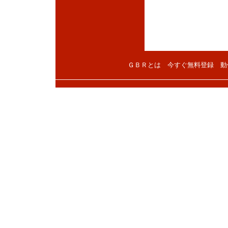
ＧＢＲとは
今すぐ無料登録
動