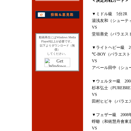
＜決定対戦カード＞
▼ミドル級 5分2
湯浅友和（シューテ
VS
堂垣善史（パラエス
動画再生にはWindows Media
Player9以上が必要です。
以下よりダウンロード（無
▼ライトヘビー級 2
償）
してください。
℃-BOY（パラエス
VS
アベール田中（シュ
▼ウェルター級 20
杉本弘士（PUREBR
VS
田村ヒビキ（パラエ
▼フェザー級 200
蜉蝣（和術慧舟會東
VS