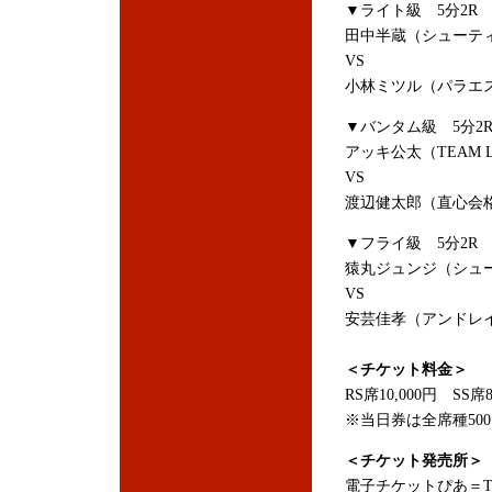
▼ライト級 5分2R
田中半蔵（シューテ
VS
小林ミツル（パラエ
▼バンタム級 5分2
アッキ公太（TEAM L
VS
渡辺健太郎（直心会
▼フライ級 5分2R
猿丸ジュンジ（シュ
VS
安芸佳孝（アンドレ
＜チケット料金＞
RS席10,000円 SS席
※当日券は全席種50
＜チケット発売所＞
電子チケットぴあ＝TEL：