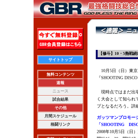
【修斗】10・5熱戦続出
サイトトップ
10月5日（日）東京
無料コンテンツ
『SHOOTING D
速報
ニュース
現時点ではまだ出場
く大会として知られ
試合結果
プとなるだろう。詳
その他
月間スケジュール
ガッツマンプロモー
格闘リンク
「SHOOTING D
2008年10月5日（日