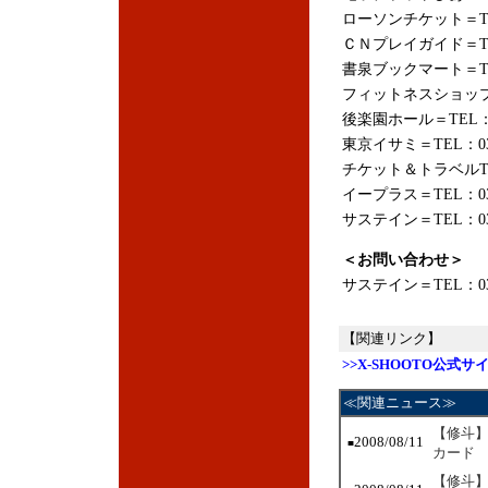
ローソンチケット＝TEL：
ＣＮプレイガイド＝TEL：
書泉ブックマート＝TEL：
フィットネスショップ水道
後楽園ホール＝TEL：03-
東京イサミ＝TEL：03-3
チケット＆トラベルT-1＝
イープラス＝TEL：03-5
サステイン＝TEL：03-5
＜お問い合わせ＞
サステイン＝TEL：03-5
【関連リンク】
>>X-SHOOTO公式サ
≪関連ニュース≫
【修斗】
2008/08/11
■
カード
【修斗】