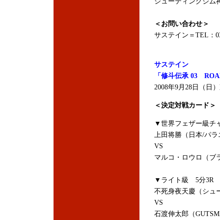
シューティングジム神戸＝
＜お問い合わせ＞
サステイン＝TEL：03-5
サステイン
「修斗伝承 03 ROAD 
2008年9月28日（
＜決定対戦カード＞
▼世界フェザー級チャ
上田将勝（日本/パラ
VS
マルコ・ロウロ（ブラ
▼ライト級 5分3R
不死身夜天慶（シュー
VS
石渡伸太郎（GUTS