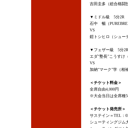
吉田圭多（総合格闘
▼ミドル級 5分2R
石中 暢（PUREBR
VS
鎧トシヒロ（シュー
▼フェザー級 5分2
エダ“塾長”こうすけ（
VS
加納“マーク”学（相
＜チケット料金＞
全席自由4,000円
※大会当日は全席種5
＜チケット発売所＞
サステイン＝TEL：03-5
シューティングジム大阪＝