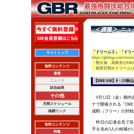
「ドリーム２」 「ドリ
サイトトップ
https://gbring.com/close
・熊久保、高島学がDR
無料コンテンツ
・前田日明がドリーム1
速報
ニュース
【DREAM】9・23
試合結果
その他
9月12日（金）都内
月間スケジュール
ナで開催される『DRE
格闘リンク
成勲（フリー）の対戦
昨日の記者会見で笹
有料コンテンツ
手を含め3人の候補が
特集