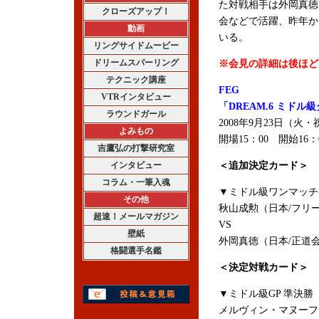
た対戦相手は外岡真徳
クローズアップ！
会などで活躍、昨年か
動画
いる。
リングサイドムービー
ドリームスパーリング
※会見の詳細は後ほど
テクニック講座
FEG
VTRインタビュー
「DREAM.6 ミドル
ラウンドガール
2008年9月23日（
よみもの
開場15：00 開始16
吉鷹弘の打撃研究室
インタビュー
＜追加決定カード＞
コラム・一筆入魂
▼ミドル級ワンマッチ
その他
秋山成勲（日本/フリ
超速！メールマガジン
VS
壁紙
外岡真徳（日本/正道
格闘選手名鑑
＜決定対戦カード＞
▼ミドル級GP 準決勝
メルヴィン・マヌーフ