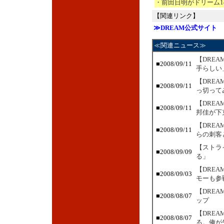
・前田日明がドリーム
【関連リンク】
≫DREAM公式サイト
≪関連ニュース≫
【DREA
■2008/09/11
手らしい
【DRE
■2008/09/11
っ切って
【DRE
■2008/09/11
邦佳が下
【DREA
■2008/09/11
らの刺客
【ストラ
■2008/09/09
る」
【DRE
■2008/09/03
モーも参
【DRE
■2008/08/07
ップ
【DRE
■2008/08/07
る。俺が