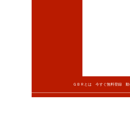
ＧＢＲとは
今すぐ無料登録
動