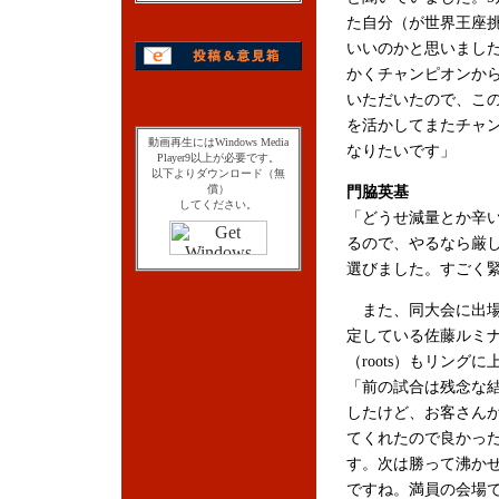
た自分（が世界王座
いいのかと思いまし
かくチャンピオンか
いただいたので、こ
を活かしてまたチャ
動画再生にはWindows Media
なりたいです」
Player9以上が必要です。
以下よりダウンロード（無
償）
門脇英基
してください。
「どうせ減量とか辛
るので、やるなら厳
選びました。すごく
また、同大会に出
定している佐藤ルミ
（roots）もリングに
「前の試合は残念な
したけど、お客さん
てくれたので良かっ
す。次は勝って沸か
ですね。満員の会場