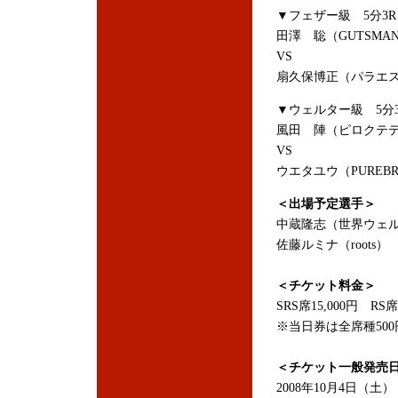
▼フェザー級 5分3R
田澤 聡（GUTSMA
VS
扇久保博正（パラエ
▼ウェルター級 5分3
風田 陣（ピロクテ
VS
ウエタユウ（PUREB
＜出場予定選手＞
中蔵隆志（世界ウェル
佐藤ルミナ（roots）
＜チケット料金＞
SRS席15,000円 RS席
※当日券は全席種50
＜チケット一般発売
2008年10月4日（土）