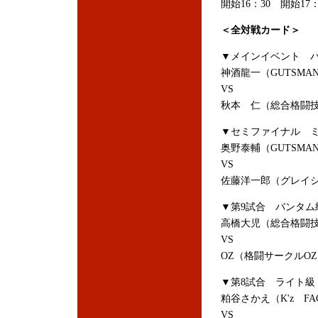
開始16：30 開始17：
＜全対戦カード＞
▼メインイベント バ
神酒龍一（GUTSMA
VS
秋本 仁（総合格闘技秋本
▼セミファイナル ミ
奥野泰輔（GUTSMA
VS
佐藤洋一郎（グレイ
▼第9試合 バンタム級
高橋大児（総合格闘技秋本
VS
OZ（格闘サークルO
▼第8試合 ライト級 
粕谷さかえ（K'z FA
VS