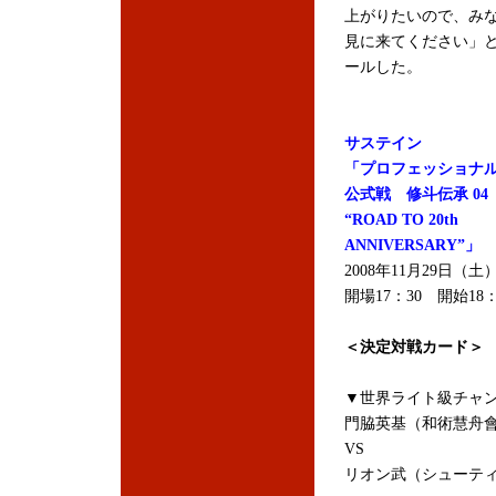
上がりたいので、み
見に来てください」
ールした。
サステイン
「プロフェッショナ
公式戦 修斗伝承 04
“ROAD TO 20th
ANNIVERSARY”」
2008年11月29日
開場17：30 開始18：
＜決定対戦カード＞
▼世界ライト級チャン
門脇英基（和術慧舟會
VS
リオン武（シューティ