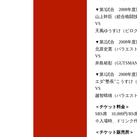
▼第3試合 2008
山上幹臣（総合格闘技
VS
天風ゆうすけ（ピロ
▼第2試合 2008
北原史寛（パラエス
VS
井島裕彰（GUTSMA
▼第1試合 2008
エダ“塾長”こうすけ（
VS
越智晴雄（パラエス
＜チケット料金＞
SRS席 10,000円/RS
※入場時、ドリンク代
＜チケット販売所＞