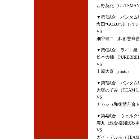
西野英紀（GUTSMA
▼第7試合 バンタム級
塩田“GOZO”歩（パ
VS
細谷健二（和術慧舟
▼第6試合 ライト級 
松本大輔（PUREBR
VS
土屋大喜（roots）
▼第5試合 バンタム級
大塚のぞみ（TEAM L
VS
ナカシ（和術慧舟會
▼第4試合 ウェルタ
寿丸（総合格闘技秋本道場
VS
ガイ・デルモ（TEAM