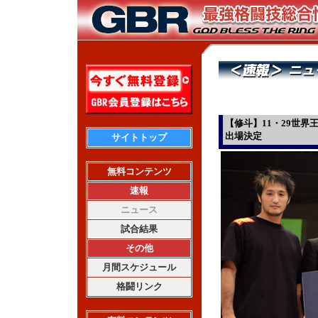
【修斗】11・29世
出場決定
サイトトップ
無料コンテンツ
速報
ニュース
試合結果
その他
月間スケジュール
格闘リンク