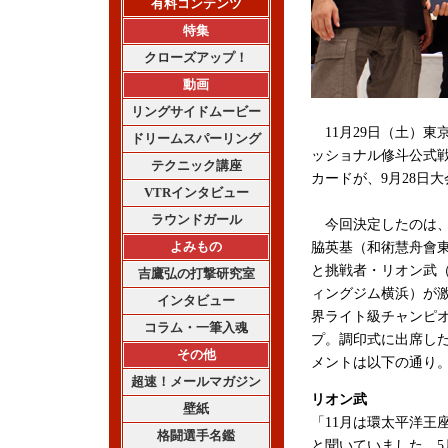
有料コンテンツ
特集
クローズアップ！
動画
リングサイドムービー
11月29日（土）東
ドリームスパーリング
ッショナル修斗公式戦 修斗
テクニック講座
カードが、9月28日
VTRインタビュー
ラウンドガール
今回決定したのは、
よみもの
脇英基（和術慧舟會
と挑戦者・リオン武
吉鷹弘の打撃研究室
ィングジム横浜）が
インタビュー
界ライト級チャンピ
コラム・一筆入魂
プ。調印式に出席し
その他
メントは以下の通り
超速！メールマガジン
リオン武
壁紙
「11月は環太平洋王
格闘選手名鑑
と聞いていました。5