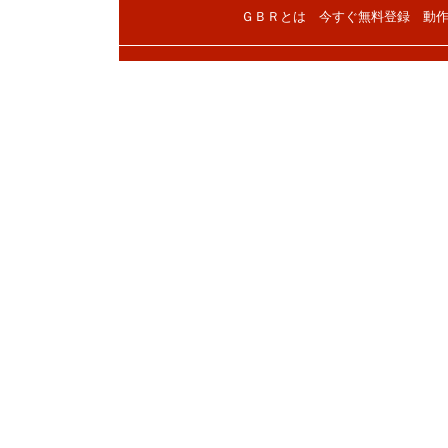
ＧＢＲとは
今すぐ無料登録
動