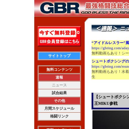
“アイドルレスラー”
https://gbring.com/ada
無料動画もあり！シー
サイトトップ
シュートボクシングの
https://gbring.com/ro
無料コンテンツ
無料動画もあり！水着
生
速報
ニュース
試合結果
【シュートボクシン
その他
王MIKU参戦
月間スケジュール
格闘リンク