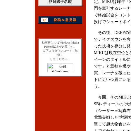
格闘選手名鑑
定。MIKUは昨年『
門を牽引するレーナ
で終始試合をコント
投げでシュートポイ
その後、DEEPの
でテイクダウンを奪
動画再生にはWindows Media
った技術を存分に発
Player9以上が必要です。
以下よりダウンロード（無
MIKUは現在空位と
償）
してください。
イーンのタイトルに
です」と意欲を燃や
実、レーナを破った
トに近い位置にいる
う。
今回、そのMIKU
SBレディースの“天
（シーザー＝写真右
電撃参戦した“秒殺
撃して超大物食いを
んですかねぇ～なぁ