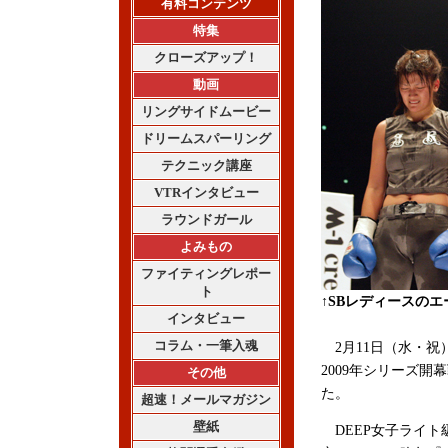
有料コンテンツ
特集
クローズアップ！
動画
リングサイドムービー
ドリームスパーリング
テクニック講座
VTRインタビュー
ラウンドガール
よみもの
ファイティングレポー
ト
↑SBレディースの
インタビュー
コラム・一筆入魂
2月11日（水・祝
2009年シリーズ開
その他
た。
超速！メールマガジン
壁紙
DEEP女子ライト