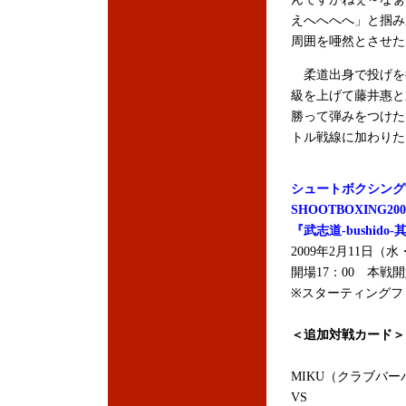
えへへへへ」と掴み
周囲を唖然とさせた
柔道出身で投げを得
級を上げて藤井惠と
勝って弾みをつけた
トル戦線に加わりた
シュートボクシング
SHOOTBOXING2
『武志道-bushido
2009年2月11日
開場17：00 本戦開
※スターティングファ
＜追加対戦カード＞
MIKU（クラブバー
VS