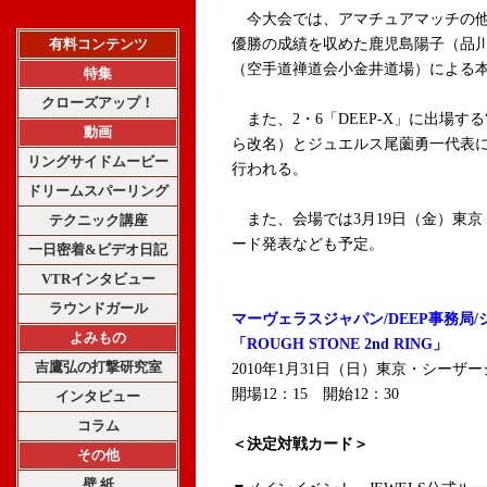
今大会では、アマチュアマッチの他、昨年の
有料コンテンツ
優勝の成績を収めた鹿児島陽子（品川
（空手道禅道会小金井道場）による
特集
クローズアップ！
また、2・6「DEEP-X」に出場する“
動画
ら改名）とジュエルス尾薗勇一代表
リングサイドムービー
行われる。
ドリームスパーリング
また、会場では3月19日（金）東京
テクニック講座
ード発表なども予定。
一日密着&ビデオ日記
VTRインタビュー
ラウンドガール
マーヴェラスジャパン/DEEP事務局
よみもの
「ROUGH STONE 2nd RING」
吉鷹弘の打撃研究室
2010年1月31日（日）東京・シーザ
開場12：15 開始12：30
インタビュー
コラム
＜決定対戦カード＞
その他
壁 紙