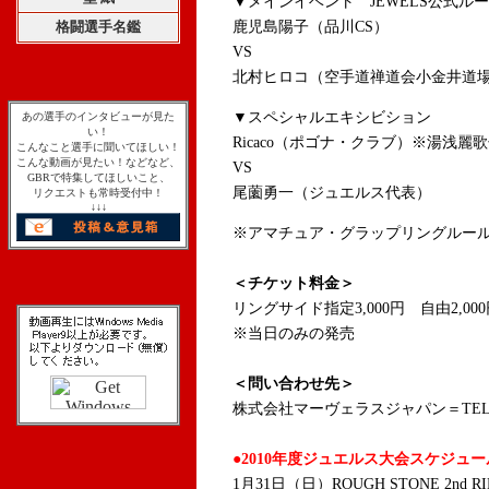
▼メインイベント JEWELS公式ルール
格闘選手名鑑
鹿児島陽子（品川CS）
VS
北村ヒロコ（空手道禅道会小金井道
▼スペシャルエキシビション
あの選手のインタビューが見た
い！
Ricaco（ポゴナ・クラブ）※
湯浅麗歌
こんなこと選手に聞いてほしい！
こんな動画が見たい！などなど、
VS
GBRで特集してほしいこと、
尾薗勇一（ジュエルス代表）
リクエストも常時受付中！
↓↓↓
※アマチュア・グラップリングルール
＜チケット料金＞
リングサイド指定3,000円 自由2,00
※当日のみの発売
＜問い合わせ先＞
株式会社マーヴェラスジャパン＝TE
●2010年度ジュエルス大会スケジュー
1月31日（日）ROUGH STONE 2n