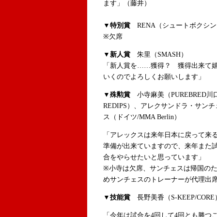
ます」（藤井）
▼特別賞
RENA（シュートボクシン
※欠席
▼新人賞
朱里（SMASH）
「新人賞を……獲得？ 獲得出来て
いくのでよろしくお願いします」
▼殊勲賞
小寺麻美（PUREBRED川
REDIPS）、アレクサンドラ・サンチ
ス（ドイツ/MMA Berlin）
「アレックスは来年日本に戻って来
準備が出来ていますので、来年また
合をやらせたいと思っています」
※小寺は欠席、サンチェスは帰国の
めサンチェスのトレーナーが代理出
▼技能賞
長野美香（S-KEEP/CORE
「今年は試合を4回して4回とも勝つ