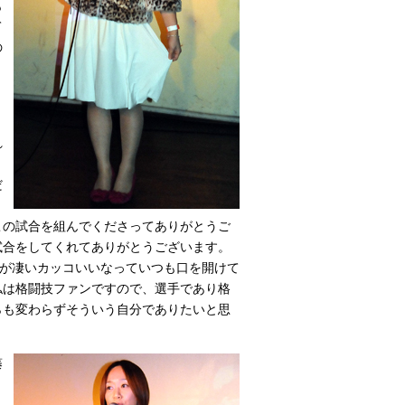
も
て
の
く
れ
う
だ
と
この試合を組んでくださってありがとうご
試合をしてくれてありがとうございます。
んが凄いカッコいいなっていつも口を開けて
私は格闘技ファンですので、選手であり格
らも変わらずそういう自分でありたいと思
藤