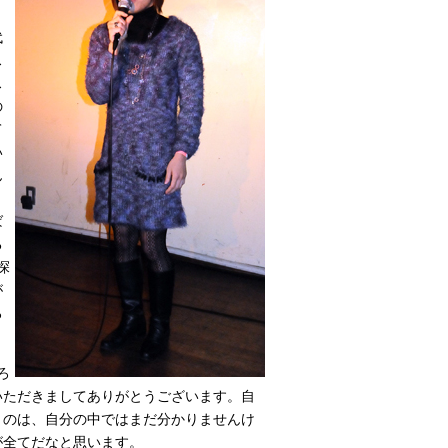
う
代
ス
ス
の
て
い
ん
、
ば
る
探
が
ろ
ろ
いただきましてありがとうございます。自
うのは、自分の中ではまだ分かりませんけ
が全てだなと思います。