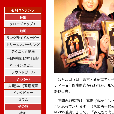
有料コンテンツ
特集
クローズアップ！
動画
リングサイドムービー
ドリームスパーリング
テクニック講座
一日密着&ビデオ日記
VTRインタビュー
ラウンドガール
よみもの
12月20日（日）東京・新宿にて女子
ティー＆年間表彰式が行われた。JE
吉鷹弘の打撃研究室
多数出席。
インタビュー
コラム
年間表彰式では「旗揚げ戦から4大
その他
だと思っております」（尾薗勇一代
MVPを受賞。加えて、「みんなで考
壁 紙