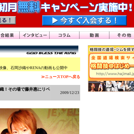
像、石岡沙織やRENAの動画も
公開中
≫ニュースTOPへ戻る
岡沙織！その場で藤井惠にリベ
2009/12/23