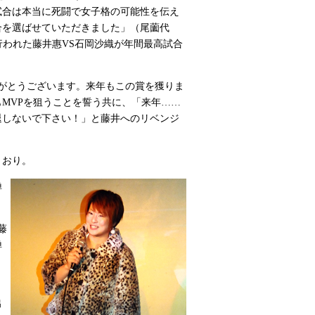
試合は本当に死闘で女子格の可能性を伝え
合を選ばせていただきました」（尾薗代
Gで行われた藤井惠VS石岡沙織が年間最高試合
がとうございます。来年もこの賞を獲りま
MVPを狙うことを誓う共に、「来年……
退しないで下さい！」と藤井へのリベンジ
とおり。
禅
藤
禅
、
出