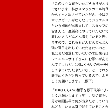
「このような賞をいただきありがと
ございます。私はスマックガール時
からずっと出させていただき、今は
マックガールがなくなってジュエル
という団体が出来まして、スタッフ
皆さんに一生懸命にやっていただい
新しい方もどんどん増えていると思
ますので、これらもどんどんどんど
強い選手を出していただきたいのと
私はまだ引退していないので出来れ
ジュエルスサイドさんにお願いがあ
んですけれど、100kgくらいの相手を
してきていただきたいな、と。それ
藪下めぐみだと思っているので、よ
しくお願いします」（藪下）
「100kgくらいの相手を藪下先輩によ
しくお願いします（笑）。功労賞を
分が格闘技界で何が出来たかってい
れども、いま元気で闘えていること