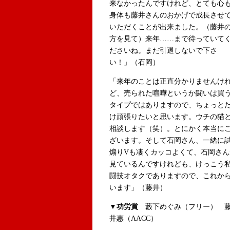
来なかったんですけれど、とても心
身体も藤井さんのおかげで成長させ
いただくことが出来ました。（藤井
方を見て）来年……まで待っていて
ださいね。まだ引退しないで下さ
い！」（石岡）
「来年のことは正直分かりませんけ
ど、売られた喧嘩というか闘いは買
タイプではありますので、ちょっと
け頑張りたいと思います。ウチの猫
相談します（笑）。とにかく本当に
ざいます。そして石岡さん、一緒に
煽りVも凄くカッコよくて、石岡さ
見ているんですけれども、けっこう
闘技オタクでありますので、これか
います」（藤井）
▼功労賞
藪下めぐみ（フリー） 
井惠（AACC）