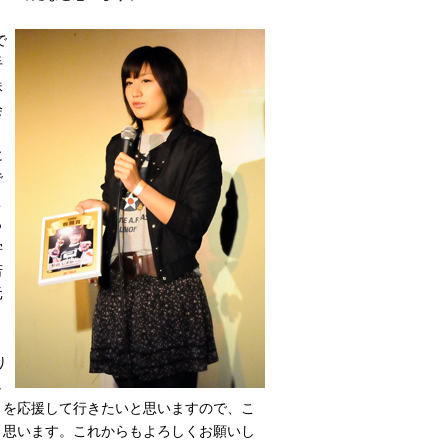
で
手
妹
会
う
に
で
こ
っ
学
若
元
り
し
りを応援して行きたいと思いますので、こ
と思います。これからもよろしくお願いし