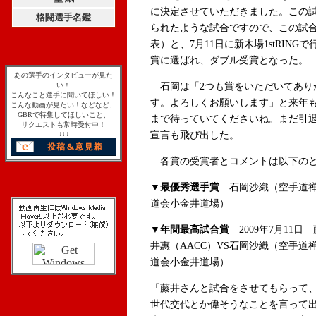
に決定させていただきました。この
格闘選手名鑑
られたような試合ですので、この試
表）と、7月11日に新木場1stRIN
賞に選ばれ、ダブル受賞となった。
あの選手のインタビューが見た
い！
石岡は「2つも賞をいただいてあり
こんなこと選手に聞いてほしい！
す。よろしくお願いします」と来年も
こんな動画が見たい！などなど、
GBRで特集してほしいこと、
まで待っていてくださいね。まだ引
リクエストも常時受付中！
↓↓↓
宣言も飛び出した。
各賞の受賞者とコメントは以下の
▼最優秀選手賞
石岡沙織（空手道
道会小金井道場）
▼年間最高試合賞
2009年7月11日 
井惠（AACC）VS石岡沙織（空手道
道会小金井道場）
「藤井さんと試合をさせてもらって
世代交代とか偉そうなことを言って