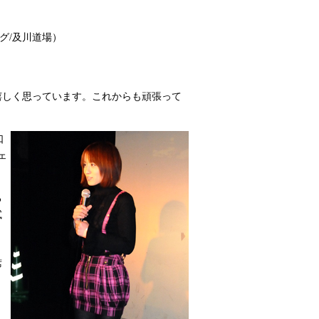
グ/及川道場）
嬉しく思っています。これからも頑張って
口
ェ
る
試
た
席
）
こ