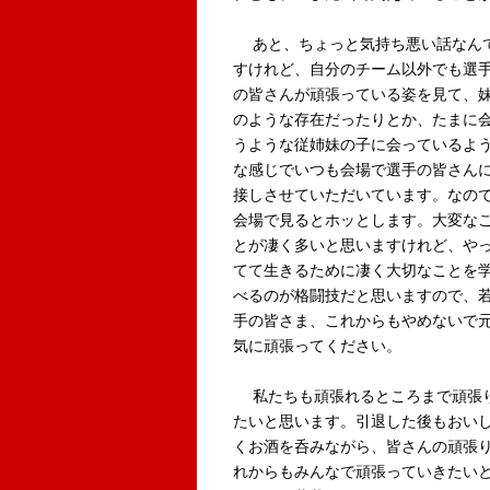
あと、ちょっと気持ち悪い話なん
すけれど、自分のチーム以外でも選
の皆さんが頑張っている姿を見て、
のような存在だったりとか、たまに
うような従姉妹の子に会っているよ
な感じでいつも会場で選手の皆さん
接しさせていただいています。なの
会場で見るとホッとします。大変な
とが凄く多いと思いますけれど、や
てて生きるために凄く大切なことを
べるのが格闘技だと思いますので、
手の皆さま、これからもやめないで
気に頑張ってください。
私たちも頑張れるところまで頑張
たいと思います。引退した後もおい
くお酒を呑みながら、皆さんの頑張
れからもみんなで頑張っていきたい