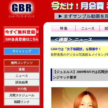
GBRでは「女子格闘技」を開催中！
サイトトップ
長野美香のデジタル写真館＆メイキング映
無料コンテンツ
速報
【ジュエルス】2009年MVPは石
ニュース
ンジマッチ要求
試合結果
その他
月間スケジュール
格闘リンク