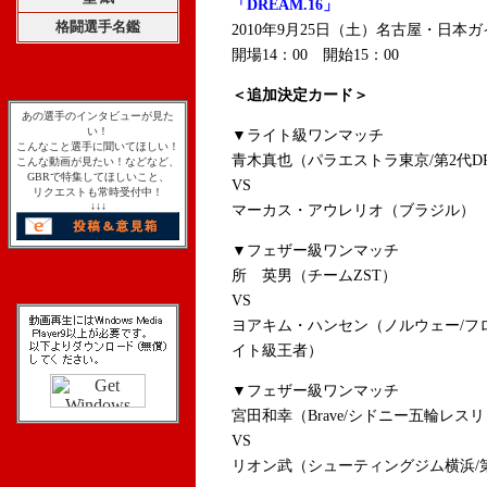
「DREAM.16」
格闘選手名鑑
2010年9月25日（土）名古屋・日本
開場14：00 開始15：00
＜追加決定カード＞
あの選手のインタビューが見た
い！
▼ライト級ワンマッチ
こんなこと選手に聞いてほしい！
青木真也（パラエストラ東京/第2代D
こんな動画が見たい！などなど、
GBRで特集してほしいこと、
VS
リクエストも常時受付中！
↓↓↓
マーカス・アウレリオ（ブラジル）
▼フェザー級ワンマッチ
所 英男（チームZST）
VS
ヨアキム・ハンセン（ノルウェー/フロ
イト級王者）
▼フェザー級ワンマッチ
宮田和幸（Brave/シドニー五輪レス
VS
リオン武（シューティングジム横浜/