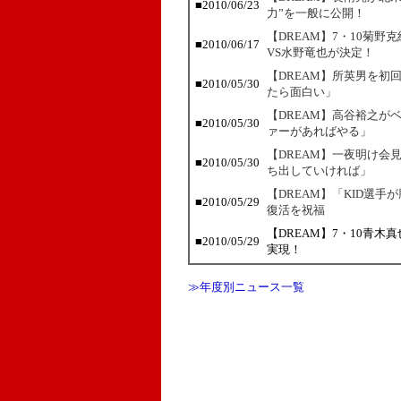
■2010/06/23
力”を一般に公開！
【DREAM】7・10菊野
■2010/06/17
VS水野竜也が決定！
【DREAM】所英男を初回
■2010/05/30
たら面白い」
【DREAM】高谷裕之が
■2010/05/30
ァーがあればやる」
【DREAM】一夜明け会
■2010/05/30
ち出していければ」
【DREAM】「KID選手
■2010/05/29
復活を祝福
【DREAM】7・10青
■2010/05/29
実現！
≫年度別ニュース一覧