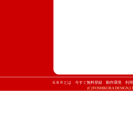
ＧＢＲとは
今すぐ無料登録
動作環境
利用
(C)YOSHIKURA DESIGN,LTD. 