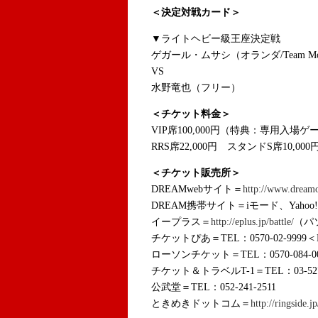
＜決定対戦カード＞
▼ライトヘビー級王座決定戦
ゲガール・ムサシ（オランダ/Team Mo
VS
水野竜也（フリー）
＜チケット料金＞
VIP席100,000円（特典：専用入場
RRS席22,000円 スタンドS席10,00
＜チケット販売所＞
DREAMwebサイト＝
http://www.dreamo
DREAM携帯サイト＝iモード、Yahoo
イープラス＝
http://eplus.jp/battle/
（パ
チケットぴあ＝TEL：0570-02-9999＜
ローソンチケット＝TEL：0570-084-0
チケット＆トラベルT-1＝TEL：03-5275
公武堂＝TEL：052-241-2511
ときめきドットコム＝
http://ringside.jp