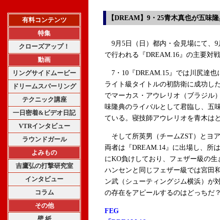
【DREAM】9・25青木真也が五
有料コンテンツ
特集
9月5日（日）都内・会見場にて、9
クローズアップ！
で行われる『DREAM.16』の主要
動画
リングサイドムービー
7・10『DREAM.15』では川尻達
ライト級タイトルの初防衛に成功し
ドリームスパーリング
でマーカス・アウレリオ（ブラジル）
テクニック講座
味隆典のライバルとして君臨し、五
一日密着&ビデオ日記
ている。寝技師アウレリオを青木は
VTRインタビュー
そして所英男（チームZST）とヨ
ラウンドガール
両者は『DREAM.14』に出場し、
よみもの
にKO負けしており、フェザー級の生
吉鷹弘の打撃研究室
ハンセンと同じフェザー級では宮田和幸
インタビュー
ン武（シューティングジム横浜）が対
コラム
の存在をアピールするのはどっちだ
その他
FEG
壁 紙