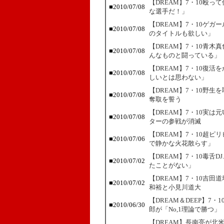
【DREAM】7・10殴
■2010/07/08
な選手だ！」
【DREAM】7・10ゲ
■2010/07/08
のタイトルも欲しい」
【DREAM】7・10青
■2010/07/08
んなものと闘っている」
【DREAM】7・10復
■2010/07/08
しいとは思わない」
【DREAM】7・10野
■2010/07/08
奪取を誓う
【DREAM】7・10実は
■2010/07/08
ターの参戦が消滅
【DREAM】7・10超
■2010/07/06
で静かな火花散らす」
【DREAM】7・10毒舌D
■2010/07/02
たことがない」
【DREAM】7・10吉
■2010/07/02
和裕と小見川道大
【DREAM＆DEEP】7
■2010/06/30
郎が「No,1理論で勝つ」
【DREAM】長南亮が北