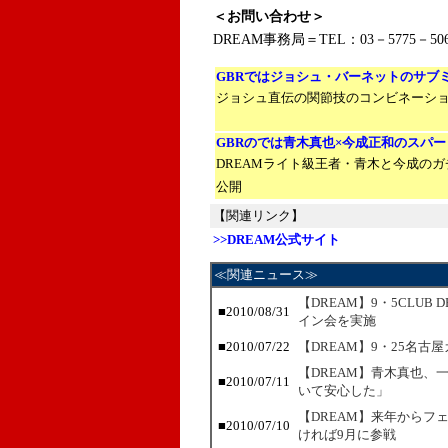
＜お問い合わせ＞
DREAM事務局＝TEL：03－5775－50
GBR
ではジョシュ・バーネットのサブ
ジョシュ直伝の関節技のコンビネーシ
GBR
のでは青木真也×今成正和のスパー
DREAMライト級王者・青木と今成の
公開
【関連リンク】
>>DREAM公式サイト
≪関連ニュース≫
【DREAM】9・5CLUB
■2010/08/31
イン会を実施
■2010/07/22
【DREAM】9・25名古
【DREAM】青木真也、
■2010/07/11
いて安心した」
【DREAM】来年からフェ
■2010/07/10
ければ9月に参戦