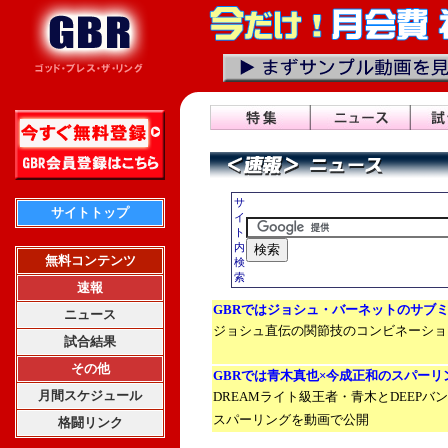
サ
サイトトップ
イ
ト
内
無料コンテンツ
検
索
速報
GBR
ではジョシュ・バーネットのサブ
ニュース
ジョシュ直伝の関節技のコンビネーショ
試合結果
その他
GBR
では青木真也×今成正和のスパーリ
月間スケジュール
DREAMライト級王者・青木とDEEP
スパーリングを動画で公開
格闘リンク