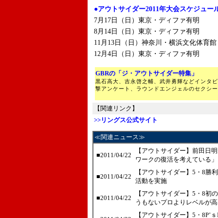
●アウトサイダー2011年大会スケジュー
7月17日（日）東京・ディファ有明
8月14日（日）東京・ディファ有明
11月13日（日）神奈川・横浜文化体育館
12月4日（日）東京・ディファ有明
GBRの「ジ・アウトサイダー特集」
黒石高大、吉永啓之輔、武井勇輝などインタビ
撃アンケート、ラウンドエンジェルのセクシー
【関連リンク】
>>リングス公式サイト
≪関連ニュース≫
【アウトサイダー】前田日明
■2011/04/22
ワークの復活を考えている」
【アウトサイダー】5・8勝
■2011/04/22
活動を実施
【アウトサイダー】5・8初
■2011/04/22
うもないプロよりレベルが高
【アウトサイダー】5・8P’