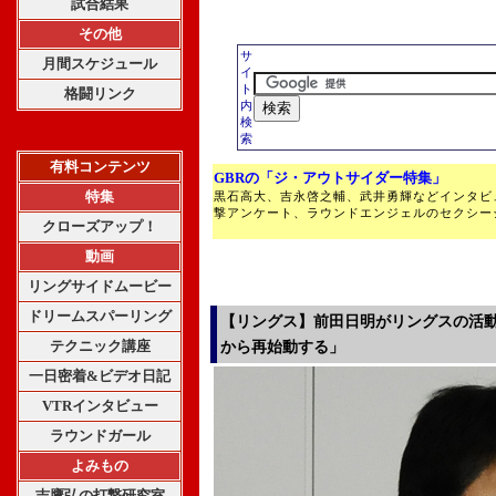
試合結果
その他
サ
月間スケジュール
イ
ト
格闘リンク
内
検
索
有料コンテンツ
GBRの「ジ・アウトサイダー特集」
特集
黒石高大、吉永啓之輔、武井勇輝などインタビ
撃アンケート、ラウンドエンジェルのセクシー
クローズアップ！
動画
リングサイドムービー
ドリームスパーリング
【リングス】前田日明がリングスの活動再
テクニック講座
から再始動する」
一日密着&ビデオ日記
VTRインタビュー
ラウンドガール
よみもの
吉鷹弘の打撃研究室