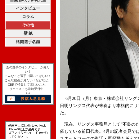
インタビュー
コラム
その他
壁 紙
格闘選手名鑑
あの選手のインタビューが見た
い！
こんなこと選手に聞いてほしい！
こんな動画が見たい！などなど、
GBRで特集してほしいこと、
リクエストも常時受付中！
↓↓↓
6月20日（月）東京・株式会社リング
日明リングス代表が来春より本格的にリ
た。
現在、リングス事務局として“不良のた
催している前田代表。4月の記者会見で
スネットワークの復活・再起動も考えて