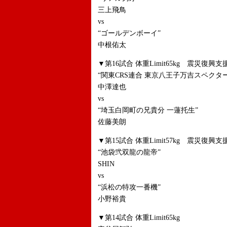
三上飛鳥
vs
“ゴールデンボーイ”
中根佑太
▼第16試合 体重Limit65kg 震災復
“関東CRS連合 東京八王子万吉スペクタ
中澤達也
vs
“埼玉白岡町の兄貴分 一蓮托生”
佐藤美朗
▼第15試合 体重Limit57kg 震災復
“池袋弐双龍の龍帝”
SHIN
vs
“浜松の特攻一番機”
小野裕貴
▼第14試合 体重Limit65kg