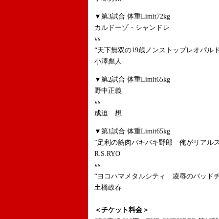
▼第3試合 体重Limit72kg
カルドーゾ・シャンドレ
vs
“天下無双の19歳ノンストップレオパルド
小澤彪人
▼第2試合 体重Limit65kg
野中正義
vs
成迫 想
▼第1試合 体重Limit65kg
“足利の筋肉バキバキ野郎 俺がリアルス
R.S.RYO
vs
“ヨコハマメタルシティ 凌辱のバッドチ
土橋政春
＜チケット料金＞