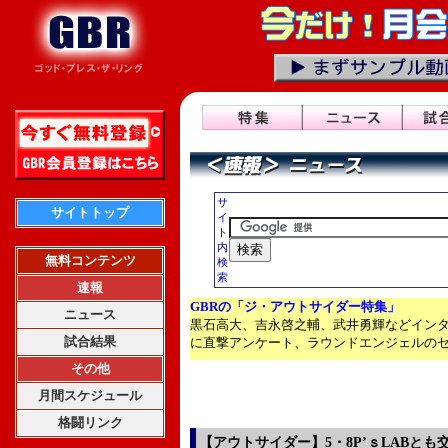
サ
サイトトップ
イ
ト
内
無料コンテンツ
検
索
速報
GBRの
「ジ・アウトサイダー特集
」
ニュース
黒石高大、吉永啓之輔、武井勇輝などイン
試合結果
に直撃アンケート、ラウンドエンジェルの
その他
月間スケジュール
格闘リンク
【アウトサイダー】5・8P’ｓLABと