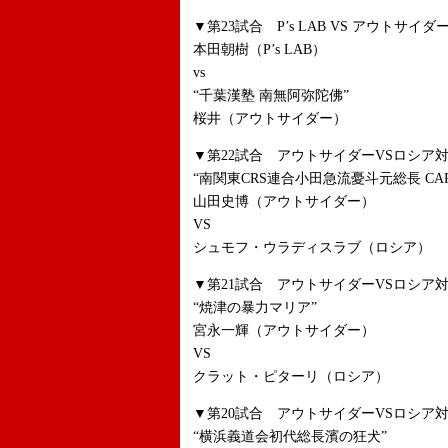
▼第23試合 P’s LAB VS アウトサイダー
本田朝樹（P’s LAB）
vs
“千葉漢塾 南無阿弥陀佛”
桜井（アウトサイダー）
▼第22試合 アウトサイダーVSロシア対抗
“南関東CRS連合小田急流憂斗元総長 CAR
山田史博（アウトサイダー）
VS
シュモフ・ウラディスラブ（ロシア）
▼第21試合 アウトサイダーVSロシア対抗戦
“焼津の暴力マリア”
宮永一輝（アウトサイダー）
VS
クラット・ピターリ（ロシア）
▼第20試合 アウトサイダーVSロシア対抗戦
“横浜義道会初代総長濱の狂犬”