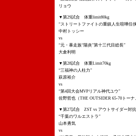
リョウ
▼第29試合 体重limit80kg
“ストリートファイトの重鎮人生喧嘩任侠
中村トッシー
vs
“元・暴走族“陽炎”第十三代目総長”
大倉利明
▼第28試合 体重Limit70kg
“三福神の人柱力”
萩原裕介
vs
“第4回大会MVPリアル神代ユウ”
佐野哲也（THE OUTSIDER 65-70ト
▼第27試合 ZST vs アウトサイダー対抗戦
“千葉のワルエストラ”
山本勇気
vs