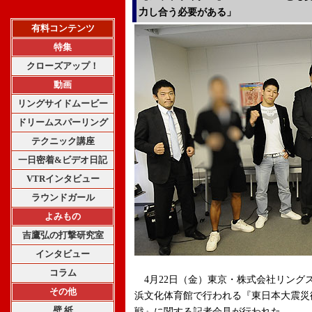
力し合う必要がある」
有料コンテンツ
特集
クローズアップ！
動画
リングサイドムービー
ドリームスパーリング
テクニック講座
一日密着&ビデオ日記
VTRインタビュー
ラウンドガール
よみもの
吉鷹弘の打撃研究室
インタビュー
コラム
4月22日（金）東京・株式会社リング
その他
浜文化体育館で行われる『東日本大震災復興チ
壁 紙
戦』に関する記者会見が行われた。