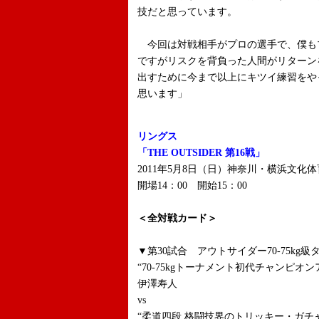
技だと思っています。
今回は対戦相手がプロの選手で、僕も
ですがリスクを背負った人間がリターン
出すために今まで以上にキツイ練習をや
思います」
リングス
「THE OUTSIDER 第16戦」
2011年5月8日（日）神奈川・横浜文化
開場14：00 開始15：00
＜全対戦カード＞
▼第30試合 アウトサイダー70-75kg級タ
“70-75kgトーナメント初代チャンピオ
伊澤寿人
vs
“柔道四段 格闘技界のトリッキー・ガチャ