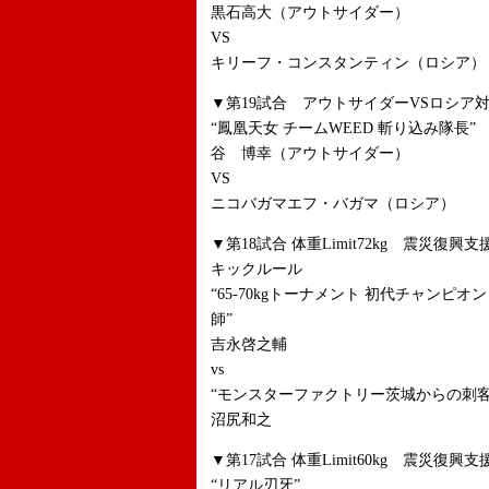
黒石高大（アウトサイダー）
VS
キリーフ・コンスタンティン（ロシア）
▼第19試合 アウトサイダーVSロシア対抗戦
“鳳凰天女 チームWEED 斬り込み隊長”
谷 博幸（アウトサイダー）
VS
ニコバガマエフ・バガマ（ロシア）
▼第18試合 体重Limit72kg 震災復興支
キックルール
“65-70kgトーナメント 初代チャンピ
師”
吉永啓之輔
vs
“モンスターファクトリー茨城からの刺
沼尻和之
▼第17試合 体重Limit60kg 震災復
“リアル刃牙”