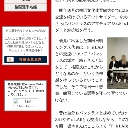
格闘選手名鑑
昨年10月の横浜文化体育館大会ではZS
交流を続けているアウトサイダー。今大
さらにパンクラスのアマチュアジムP’ｓ
ダーと対抗戦を行う。
あの選手のインタビューが見た
い！
こんなこと選手に聞いてほしい！
会見に出席した前田日明
こんな動画が見たい！などなど、
GBRで特集してほしいこと、
リングス代表は、P’ｓLAB
リクエストも常時受付中！
との交流について「パンク
↓↓↓
ラスの坂本（靖）さんと話
をして、格闘技はこれから
どうなるのか、という危機
感を持っているということ
でした。そこで毎日一生懸
命、練習している選手を守って育ててい
けない。
昔は自分もパンクラスと揉めていたけ
ZSTやP’ｓLABとも交流しながら、
今回、坂本さんはこころよく『P’ｓLA