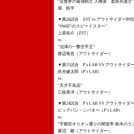
“法曹界の最強戦士 人権派 柔術弁護士”
堀 鉄平
▼第26試合 ZST vs アウトサイダー対抗戦
“SWAT!のスピードスター”
上原佑介（ZST）
vs
“沼津の一撃空手王”
渡辺竜也（アウトサイダー）
▼第25試合 P’s LAB VS アウトサイダー
依光健太郎（P’s LAB）
vs
“天才不良品”
三枝美洋（アウトサイダー）
▼第24試合 P’s LAB VS アウトサイダー
ビッグバン・シバター（P’s LAB）
vs
“宇都宮オリオン通りの闇皇帝 栃木のラス
菱沼 郷（アウトサイダー）