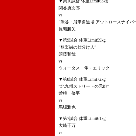
▼第10試合 体重Limit63kg
関谷勇次郎
vs
“渋谷・飛車角道場 アウトロースナイパ
長嶺勝矢
▼第9試合 体重Limit59kg
“歓楽街の仕分け人”
須藤和哉
vs
ウォータス・隼・エリック
▼第8試合 体重Limit72kg
“北九州ストリートの元帥”
曽根 修平
vs
馬場雅也
▼第7試合 体重Limit61kg
大崎千万
vs