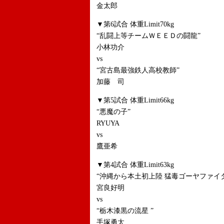
金太郎
▼第6試合 体重Limit70kg
“乱闘上等チームＷＥＥＤの闘龍”
小林功介
vs
“宮古島最強鉄人高校教師”
加藤 司
▼第5試合 体重Limit66kg
“悪魔の子”
RYUYA
vs
鷹亜希
▼第4試合 体重Limit63kg
“沖縄から本土初上陸 猛毒ゴーヤファイ
宮良好明
vs
“栃木漆黒の流星 ”
手塚勇太