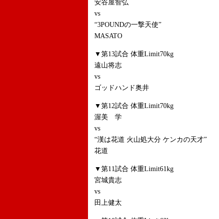
安谷屋智弘
vs
“3POUNDの一撃天使”
MASATO
▼第13試合 体重Limit70kg
遠山将志
vs
ゴッドハンド奥井
▼第12試合 体重Limit70kg
渥美 学
vs
“漢は花道 火山処大分 ケンカの天才”
花道
▼第11試合 体重Limit61kg
宮城貴志
vs
田上健太