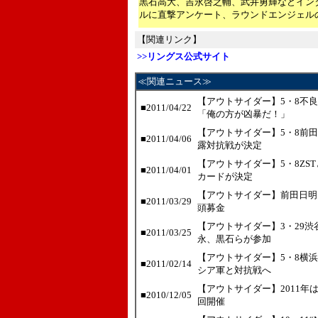
黒石高大、吉永啓之輔、武井勇輝などイン
ルに直撃アンケート、ラウンドエンジェル
【関連リンク】
>>リングス公式サイト
≪関連ニュース≫
【アウトサイダー】5・8不
■2011/04/22
「俺の方が凶暴だ！」
【アウトサイダー】5・8前
■2011/04/06
露対抗戦が決定
【アウトサイダー】5・8Z
■2011/04/01
カードが決定
【アウトサイダー】前田日明
■2011/03/29
頭募金
【アウトサイダー】3・29
■2011/03/25
永、黒石らが参加
【アウトサイダー】5・8横
■2011/02/14
シア軍と対抗戦へ
【アウトサイダー】2011年
■2010/12/05
回開催