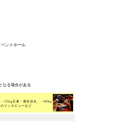
イベントホール
となる場合がある
る－55kg王者・瀧谷渉太、－60kg
太のインタビューなど