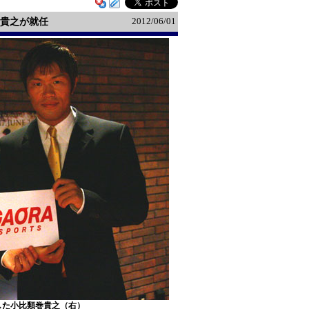
2012/06/01
貴之が就任
任した小比類巻貴之（右）