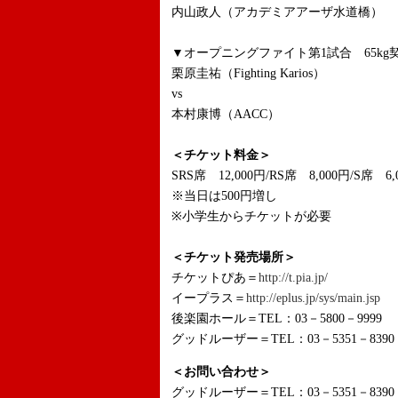
内山政人（アカデミアアーザ水道橋）
▼オープニングファイト第1試合 65kg
栗原圭祐（Fighting Karios）
vs
本村康博（AACC）
＜チケット料金＞
SRS席 12,000円/RS席 8,000円/S席 6,
※当日は500円増し
※小学生からチケットが必要
＜チケット発売場所＞
チケットぴあ＝
http://t.pia.jp/
イープラス＝
http://eplus.jp/sys/main.jsp
後楽園ホール＝TEL：03－5800－9999
グッドルーザー＝TEL：03－5351－8390
＜お問い合わせ＞
グッドルーザー＝TEL：03－5351－8390