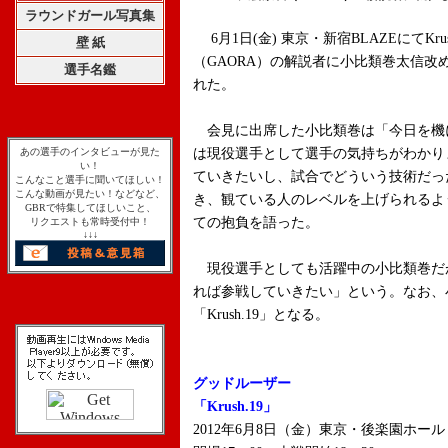
ラウンドガール写真集
6月1日(金) 東京・新宿BLAZEにてKr
壁 紙
（GAORA）の解説者に小比類巻太信
選手名鑑
れた。
会見に出席した小比類巻は「今日を機
あの選手のインタビューが見た
は現役選手として選手の気持ちがわかり
い！
ていきたいし、試合でどういう技術だっ
こんなこと選手に聞いてほしい！
こんな動画が見たい！などなど、
き、観ている人のレベルを上げられるよ
GBRで特集してほしいこと、
ての抱負を語った。
リクエストも常時受付中！
↓↓↓
現役選手としても活躍中の小比類巻だが、
れば参戦していきたい」という。なお、
「Krush.19」となる。
グッドルーザー
「Krush.19」
2012年6月8日（金）東京・後楽園ホール