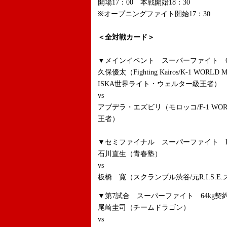
開場17：00 本戦開始18：30
※オープニングファイト開始17：30
＜全対戦カード＞
▼メインイベント スーパーファイト 65
久保優太（Fighting Kairos/K-1 WORLD MA
ISKA世界ライト・ウェルター級王者）
vs
アブデラ・エズビリ（モロッコ/F-1 WOR
王者）
▼セミファイナル スーパーファイト Krush 
石川直生（青春塾）
vs
板橋 寛（スクランブル渋谷/元R.I.S.
▼第7試合 スーパーファイト 64kg契約
尾崎圭司（チームドラゴン）
vs