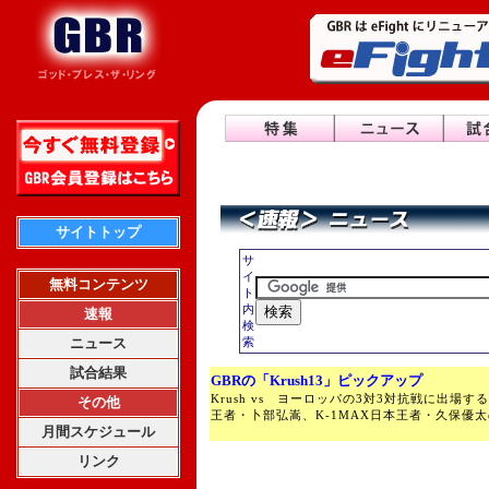
サイトトップ
サ
イ
無料コンテンツ
ト
内
速報
検
ニュース
索
試合結果
GBRの「Krush13」ピックアップ
Krush vs ヨーロッパの3対3対抗戦に出場する
その他
王者・卜部弘嵩、K-1MAX日本王者・久保優
月間スケジュール
リンク