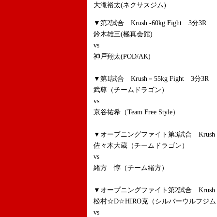
大滝裕太(ネクサスジム)
▼第2試合 Krush -60kg Fight 3分3R
鈴木雄三(極真会館)
vs
神戸翔太(POD/AK)
▼第1試合 Krush－55kg Fight 3分3R
武尊（チームドラゴン）
vs
京谷祐希（Team Free Style）
▼オープニングファイト第3試合 Krush -63
佐々木大蔵（チームドラゴン）
vs
緒方 惇（チーム緒方）
▼オープニングファイト第2試合 Krush -70
松村☆D☆HIRO克（シルバーウルフジム
vs