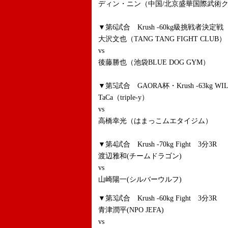
ディン・ニン（中国/北京盛華国際武術クラ
▼第6試合 Krush -60kg級挑戦者決定戦
大沢文也（TANG TANG FIGHT CLUB）
vs
後藤勝也（池袋BLUE DOG GYM）
▼第5試合 GAORA杯・Krush -63kg WILD
TaCa（triple-y）
vs
高橋幸光（はまっこムエタイジム）
▼第4試合 Krush -70kg Fight 3分3R
渡辺雅和(チームドラゴン)
vs
山崎陽一(シルバーウルフ)
▼第3試合 Krush -60kg Fight 3分3R
青津潤平(NPO JEFA)
vs