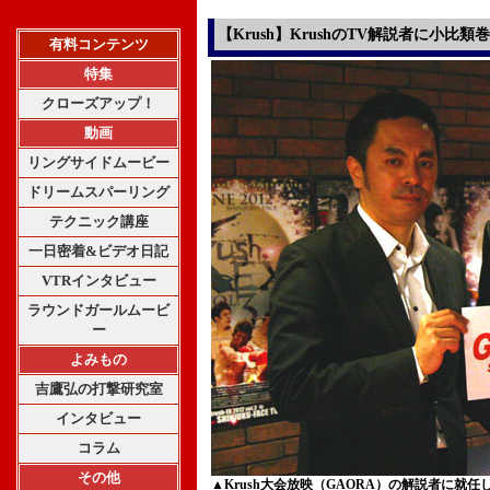
【Krush】KrushのTV
解説者に小比類巻
有料コンテンツ
特集
クローズアップ！
動画
リングサイドムービー
ドリームスパーリング
テクニック講座
一日密着&ビデオ日記
VTRインタビュー
ラウンドガールムービ
ー
よみもの
吉鷹弘の打撃研究室
インタビュー
コラム
その他
▲Krush大会放映（GAORA）の解説者に就