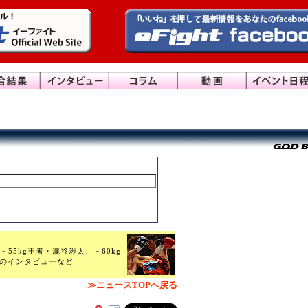
－55kg王者・瀧谷渉太、－60kg
太のインタビューなど
≫ニュースTOPへ戻る