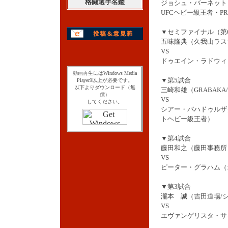
格闘選手名鑑
ジョシュ・バーネット
UFCヘビー級王者・PRI
▼セミファイナル（第
五味隆典（久我山ラスカ
VS
ドゥエイン・ラドウィ
動画再生にはWindows Media
▼第5試合
Player9以上が必要です。
以下よりダウンロード（無
三崎和雄（GRABAKA/
償）
VS
してください。
シアー・バハドゥルザ
トヘビー級王者）
▼第4試合
藤田和之（藤田事務所
VS
ピーター・グラハム（オー
▼第3試合
瀧本 誠
（吉田道場/
VS
エヴァンゲリスタ・サ