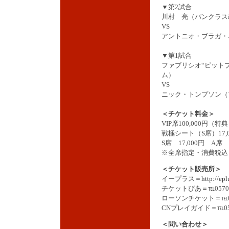
▼第2試合
川村 亮（パンクラスi
VS
アントニオ・ブラガ・
▼第1試合
ファブリシオ“ピット
ム）
VS
ニック・トンプソン（
＜チケット料金＞
VIP席100,000円（
戦極シート（S席）17
S席 17,000円 A席 7
※全席指定・消費税込
＜チケット販売所＞
イープラス＝
http://epl
チケットぴあ＝℡0570-0
ローソンチケット＝℡057
CNプレイガイド＝℡0570
＜問い合わせ＞