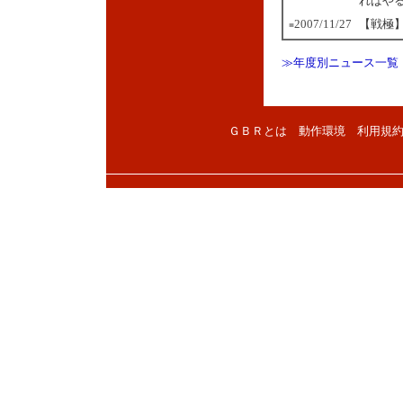
ればや
2007/11/27
【戦極
■
≫年度別ニュース一覧
ＧＢＲとは
動作環境
利用規