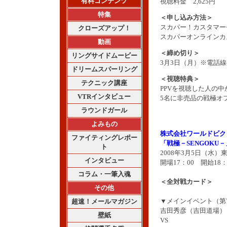
有料コンテンツ
視聴料金 2,625円
特集
＜申し込み方法＞
スカパー！カスタマーセン
クローズアップ！
スカパーオンラインカ
動画
＜締め切り＞
リングサイドムービー
3月3日（月）※電話
ドリームスパーリング
＜視聴特典＞
テクニック講座
PPVを視聴した人の
VTRインタビュー
5名に非売品の戦極オ
ラウンドガール
よみもの
株式会社ワールドビク
ファイティングレポー
「戦極－SENGOKU－
ト
2008年3月5日（水
インタビュー
開場17：00 開始18：
コラム・一筆入魂
＜全対戦カード＞
その他
▼メインイベント（第
超速！メールマガジン
吉田秀彦（吉田道場）
壁紙
VS