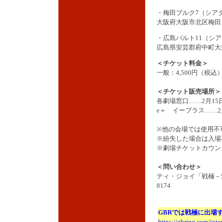
・梅田ブルク7（シア
大阪府大阪市北区梅田1
・広島バルト11（シア
広島県安芸郡府中町大
＜チケット料金＞
一般：4,500円（税
＜チケット販売場所＞
各劇場窓口……2月15
e＋ イープラス……2
※他の会場では使用不
※紛失した場合は入場
※劇場チケットカウン
＜問い合わせ＞
ティ・ジョイ「戦極－S
8174
GBRでは戦極に出場
https://gbring.com/int