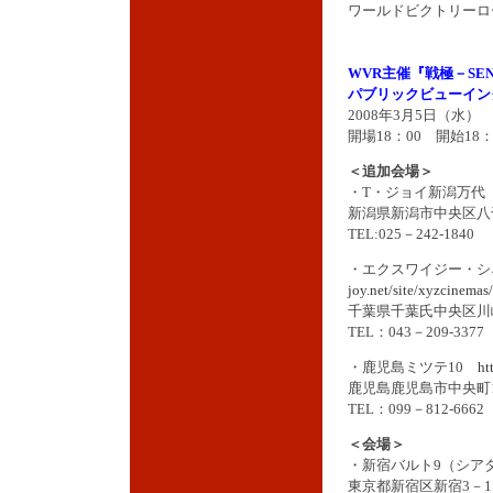
ワールドビクトリーロード＝
WVR主催『戦極－SE
パブリックビューイン
2008年3月5日（水
開場18：00 開始18：
＜追加会場＞
・T・ジョイ新潟万
新潟県新潟市中央区八千
TEL:025－242-1840
・エクスワイジー・
joy.net/site/xyzcinemas/
千葉県千葉氏中央区川崎
TEL：043－209-3377
・鹿児島ミツテ10
ht
鹿児島鹿児島市中央町1
TEL：099－812-6662
＜会場＞
・新宿バルト9（シア
東京都新宿区新宿3－1