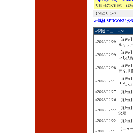
大晦日の秋山戦、戦
【関連リンク】
≫戦極-SENGOKU-
≪関連ニュース≫
【戦極
2008/02/29
■
ルキッ
【戦極
2008/02/29
■
いし決
【戦極】
2008/02/28
■
技を用
【戦極
2008/02/27
■
大丈夫
2008/02/27
【戦極】
■
2008/02/26
【戦極
■
【戦極
2008/02/22
■
決定
2008/02/22
【戦極
■
【ニュ
2008/02/21
■