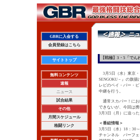
GBRに入会する
会員登録はこちら
【戦極】3・5「でん
サイトトップ
3月5日（水）東京・
無料コンテンツ
SENGOKU－』の旗
速報
レビのペイ・パー・ビ
中継を行う。
ニュース
試合結果
通常スカパー！におけ
できないが、今回は携
その他
3月3日（月）に迫っ
月間スケジュール
＜番組情報＞
格闘リンク
3月5日（水）18：3
チャンネル パーフェク