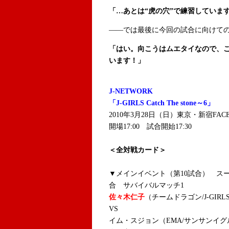
「…あとは“虎の穴”で練習していま
――では最後に今回の試合に向けて
「はい。向こうはムエタイなので、
います！」
J-NETWORK
「J-GIRLS Catch The stone～6」
2010年3月28日（日）東京・新宿FAC
開場17:00 試合開始17:30
＜全対戦カード＞
▼メインイベント（第10試合） ス
合 サバイバルマッチ1
佐々木仁子
（チームドラゴン/J-GIR
VS
イム・スジョン（EMA/サンサンイグ