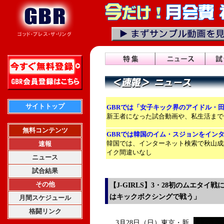
サイトトップ
GBRでは「女子キック界のアイドル・
新王者になった試合動画や、私生活まで
無料コンテンツ
GBRでは韓国のイム・スジョンをイン
韓国では、インターネット検索で秋山成
速報
イク間違いなし
ニュース
試合結果
その他
【J-GIRLS】3・28初のムエタイ戦に挑む
はキックボクシングで戦う」
月間スケジュール
格闘リンク
3月28日（日）東京・新