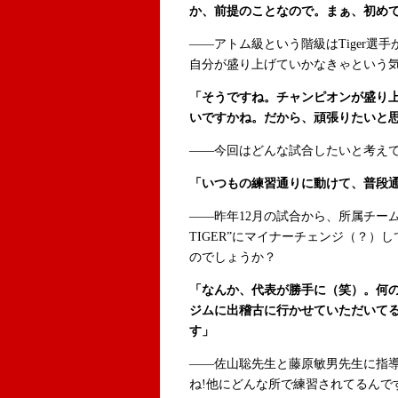
か、前提のことなので。まぁ、初め
――アトム級という階級はTiger選
自分が盛り上げていかなきゃという
「そうですね。チャンピオンが盛り
いですかね。だから、頑張りたいと
――今回はどんな試合したいと考えて
「いつもの練習通りに動けて、普段
――昨年12月の試合から、所属チームの表記
TIGER”にマイナーチェンジ（？）
のでしょうか？
「なんか、代表が勝手に（笑）。何
ジムに出稽古に行かせていただいて
す」
――佐山聡先生と藤原敏男先生に指
ね!他にどんな所で練習されてるんで