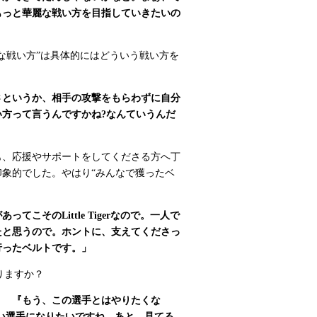
もっと華麗な戦い方を目指していきたいの
な戦い方”は具体的にはどういう戦い方を
さというか、相手の攻撃をもらわずに自分
方って言うんですかね?なんていうんだ
も、応援やサポートをしてくださる方へ丁
象的でした。やはり“みんなで獲ったベ
こそのLittle Tigerなので。一人で
たと思うので。ホントに、支えてくださっ
行ったベルトです。」
ありますか？
？ 『もう、この選手とはやりたくな
い選手になりたいですね。あと、見てる