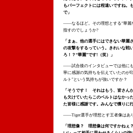
もパーフェクトには程遠いですね。
で」
――なるほど。その理想とする“華麗
指すのでしょうか?
「まぁ、他の選手にはできない華麗
の攻撃をするっていう。きれいな戦い
ろ！？“華麗”です!（笑）」
――試合後のインタビューでは他に
寧に感謝の気持ちを伝えていたのが印
ルト”という気持ちが強いですか？
「そうです！ それはもう、皆さんがあって
も欠けていたらこのベルトはなかっ
た皆様に感謝です。みんなで獲りに
――Tiger選手が理想とす王者像は
「理想像？ 理想像は何ですかねぇ
い!』って相手に思わせるくらいの強