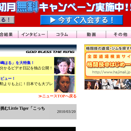
田嶋はる」を大特集！
分かるビデオ日記を独占公開！
タビュー！
勲よりも上に！日本でも大ブレ
≫ニュースTOPへ戻る
Little Tiger「こっち
2010/03/20