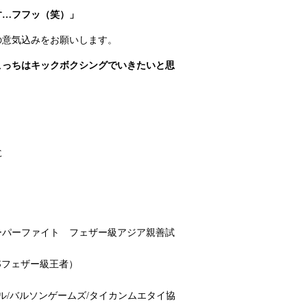
す…フフッ（笑）」
の意気込みをお願いします。
こっちはキックボクシングでいきたいと思
E
ーパーファイト フェザー級アジア親善試
LSフェザー級王者）
ル/バルソンゲームズ/タイカンムエタイ協