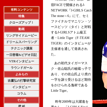
宿FACEで開催されるJ-
有料コンテンツ
NETWORK『J-GIRLS Catch
The stone～6』にて、セミ
特集
ファイナルでマニリン・ソ
クローズアップ！
ースピッツ（タイ）と対戦
動画
するJ-GIRLSアトム級王
リングサイドムービー
者・Little Tiger（F-TEAM
ドリームスパーリング
TIGER）のインタビューが
テクニック講座
主催者を通して発表され
た。
一日密着&ビデオ日記
VTRインタビュー
あの初代タイガーマス
ラウンドガール
ク・佐山聡氏の秘蔵っ子で
よみもの
あり、その佐山氏より虎の
一字を譲り受けるほど期待
吉鷹弘の打撃研究室
をかけられる逸材である
インタビュー
Little Tiger。
コラム
その他
昨年2009年は大躍進を
壁 紙