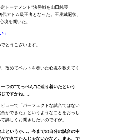
王座決定トーナメント”決勝戦を山田純琴
勝利。初代アトム級王者となった。王座戴冠後、
現在の心境を聞いた。
い」
めでとうございます。
が、改めてベルトを巻いた心境を教えてく
一つの“てっぺん”に辿り着いたという
感じですかね。」
タビューで「パーフェクトな試合ではない
試合ができた」というようなことをおっし
いて詳しくお聞きしたいのですが。
途上というか…。今までの自分の試合の中
グができてたんじゃないかなと。まぁ、で