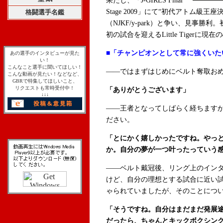
果たし、「J-GIRLS Final
Stage 2009」にて“初代アトム級
格闘選手名鑑
（NJKF/y-park）と争い、見事
初の試合を迎えるLittle Tigerに
■「チャンピオンとして常に強くいた
あの選手のインタビューが見た
い！
こんなこと選手に聞いてほしい！
――ではまずはじめにベルト奪取お
こんな動画が見たい！などなど、
GBRで特集してほしいこと、
リクエストも常時受付中！
「ありがとうございます」
↓↓↓
――王者となってしばらく経ちます
ださい。
「とにかく嬉しかったですね。やっと
か。自分の夢が一つ叶ったっていう
――ベルト戴冠後、リング上のイン
けど、自分の理想とする試合に近い
ゃられていましたが、そのことにつ
「そうですね。自分はまだまだ発展
だったら、ちゃんとキックボクシン