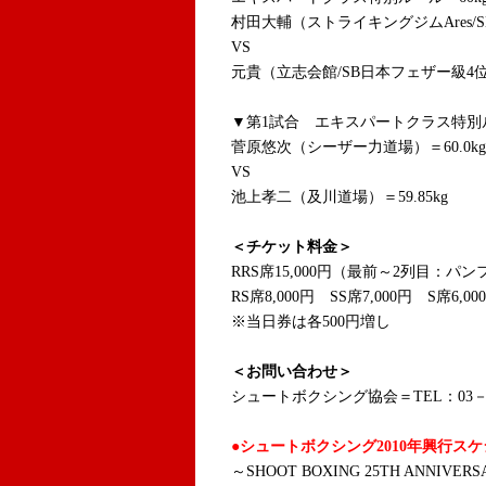
村田大輔（ストライキングジムAres/S
VS
元貴（立志会館/SB日本フェザー級4位）
▼第1試合 エキスパートクラス特別ル
菅原悠次（シーザー力道場）＝60.0kg
VS
池上孝二（及川道場）＝59.85kg
＜チケット料金＞
RRS席15,000円（最前～2列目：パ
RS席8,000円 SS席7,000円 S席6,0
※当日券は各500円増し
＜お問い合わせ＞
シュートボクシング協会＝TEL：03－38
●シュートボクシング2010年興行ス
～SHOOT BOXING 25TH ANNIVERS