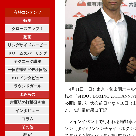
有料コンテンツ
特集
クローズアップ！
動画
リングサイドムービー
ドリームスパーリング
テクニック講座
一日密着&ビデオ日記
VTRインタビュー
ラウンドガール
4月11日（日）東京・後楽園ホール
よみもの
協会『SHOOT BOXING 25TH ANNIV
吉鷹弘の打撃研究室
公開計量が、大会前日となる10日（
た。※計量結果は下記
インタビュー
コラム
メインイベントで行われる梅野孝明
その他
ソン（タイ/ワンソンチャイ・ボクシ
壁 紙
スタジアム認定バンタム級4位パジョ