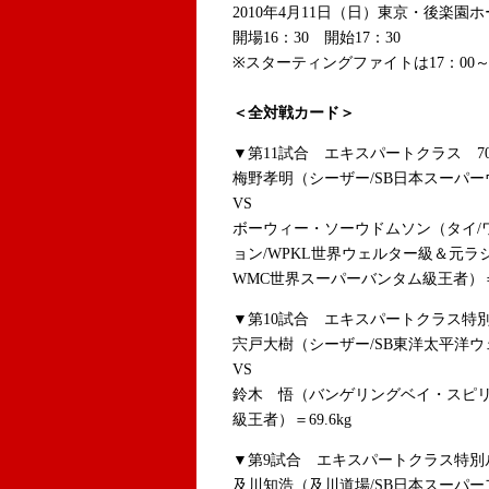
2010年4月11日（日）東京・後楽園
開場16：30 開始17：30
※スターティングファイトは17：00
＜全対戦カード＞
▼第11試合 エキスパートクラス 70
梅野孝明（シーザー/SB日本スーパーウ
VS
ボーウィー・ソーウドムソン（タイ/
ョン/WPKL世界ウェルター級＆元
WMC世界スーパーバンタム級王者）
▼第10試合 エキスパートクラス特別ル
宍戸大樹（シーザー/SB東洋太平洋ウェ
VS
鈴木 悟（バンゲリングベイ・スピリット
級王者）＝69.6kg
▼第9試合 エキスパートクラス特別ル
及川知浩（及川道場/SB日本スーパーフ