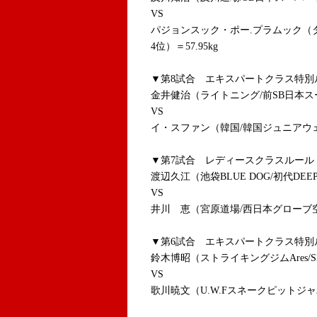
VS
パジョンスック・ポー.プラムック（
4位）＝57.95kg
▼第8試合 エキスパートクラス特別ル
金井健治（ライトニング/前SB日本スー
VS
イ・スファン（韓国/韓国ジュニアウェ
▼第7試合 レディースクラスルール 4
渡辺久江（池袋BLUE DOG/初代DEE
VS
井川 恵（宮原道場/西日本グローブ
▼第6試合 エキスパートクラス特別ル
鈴木博昭（ストライキングジムAres/S
VS
歌川暁文（U.W.Fスネークピットジャパン