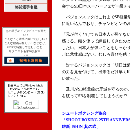
突するSB日本スーパーフェザー級チ
格闘選手名鑑
パジョンスックはこれまでSB軽量
に追い込んでおり、チャンピオンの
あの選手のインタビューが見た
「元が付くだけでも日本人が勝てな
い！
こんなこと選手に聞いてほしい！
感じる。頭を使って練習してきたの
こんな動画が見たい！などなど、
GBRで特集してほしいこと、
したい。日本人が強いことをしっか
リクエストも常時受付中！
川に悲壮感はない。むしろ喜びを感
↓↓↓
対するパジョンスックは「明日は盛
の力を見せ付けて、出来るだけ早くK
い放った。
及川がSB軽量級の牙城を守るのか
を破ってSBを制覇してしまうのか!?
シュートボクシング協会
「SHOOT BOXING 25TH ANNIVER
維新-ISHIN-其の弐」