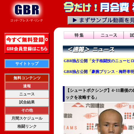
GBR独占公開「女子格闘技のニューヒロ
サイトトップ
GBR独占公開「豪腕プリンス・梅野孝
無料コンテンツ
速報
【シュートボクシング】4･11最後
ニュース
ックを攻略する」
試合結果
その他
月間スケジュール
格闘リンク