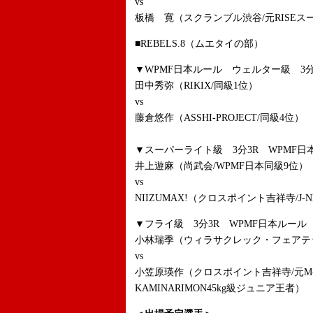
vs
板橋 寛（スクランブル渋谷/元RISE
■REBELS.8（ムエタイの部）
▼WPMF日本ルール ウェルター級 3分
田中秀弥（RIKIX/同級1位）
vs
藤倉悠作（ASSHI-PROJECT/同級4位）
▼スーパーライト級 3分3R WPMF日
井上遊麻（尚武会/WPMF日本同級9位）
vs
NIIZUMAX!（クロスポイント吉祥寺/J-
▼フライ級 3分3R WPMF日本ルール
小林瑞季（ウィラサクレック・フェアテ
vs
小笠原瑛作（クロスポイント吉祥寺/元M-
KAMINARIMON45kg級ジュニア王者）