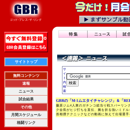
サイトトップ
サ
イ
無料コンテンツ
ト
内
速報
検
ニュース
索
試合結果
GBRの「M-1ムエタイチャレンジ」＆「RE
藤原ジム4人衆のガチンコ総当り戦スパーリン
その他
ク会長がヒジ打ちを直伝、腕を折る強いミドル
首相撲テクニックなどの動画に加えて出場選手
月間スケジュール
格闘リンク