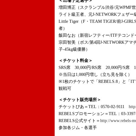
＜出場予定選手＞
増田博正（スクランブル渋谷/元WPMF
ライト級王者、元J-NETWORKフェザ
Little Tiger（F・TEAM TIGER/
者）
飯田なお（新宿レフティー/ITFテコンドー全
宗田智美（ボス/第4回J-NETWORK
子-45kg級優勝）
＜チケット料金＞
SRS席 30,000円/RS席 20,000円/S席 
※当日は1,000円増し（立ち見を除く）
※1枚のチケットで「REBELS.8」と「IT'S S
観戦可
＜チケット販売場所＞
チケットぴあ＝TEL：0570-02-9111
http
REBELSプロモーション＝TEL：03-3397-
REBELS公式サイト＝
http://www.rebels-m
参加各ジム・各選手