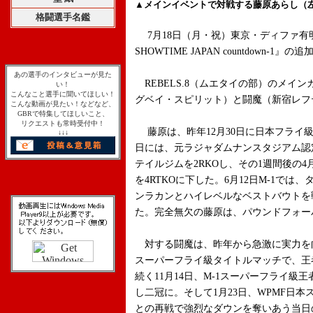
▲メインイベントで対戦する藤原あらし（
格闘選手名鑑
7月18日（月・祝）東京・ディファ有明で行わ
SHOWTIME JAPAN countdown-
あの選手のインタビューが見た
REBELS.8（ムエタイの部）のメイ
い！
こんなこと選手に聞いてほしい！
グベイ・スピリット）と闘魔（新宿レフ
こんな動画が見たい！などなど、
GBRで特集してほしいこと、
リクエストも常時受付中！
藤原は、昨年12月30日に日本フライ級
↓↓↓
日には、元ラジャダムナンスタジアム認
テイルジムを2RKOし、その1週間後の4
を4RTKOに下した。6月12日M-1で
ンラカンとハイレベルなベストバウトを
た。完全無欠の藤原は、パウンドフォー
対する闘魔は、昨年から急激に実力を向上さ
スーパーフライ級タイトルマッチで、王
続く11月14日、M-1スーパーフライ級
し二冠に。そして1月23日、WPMF日
との再戦で強烈なダウンを奪いあう当日