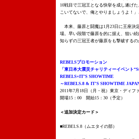
10戦目で三冠王となる快挙を成し遂げ
こいてないで、俺とやりましょうよ！」
本来、藤原と闘魔は1月23日に王座決
場。早い段階で藤原を的に据え、狙い続
知らずの三冠王者が藤原をも撃破するの
REBELSプロモーション
「東日本大震災チャリティーイベント“Stand
REBELS×IT’S SHOWTIME
～REBELS.8 & IT’S SHOWTIME JAPAN
2011年7月18日（月・祝）東京・ディフ
開場15：00 開始15：30（予定）
＜追加決定カード＞
■REBELS.8（ムエタイの部）