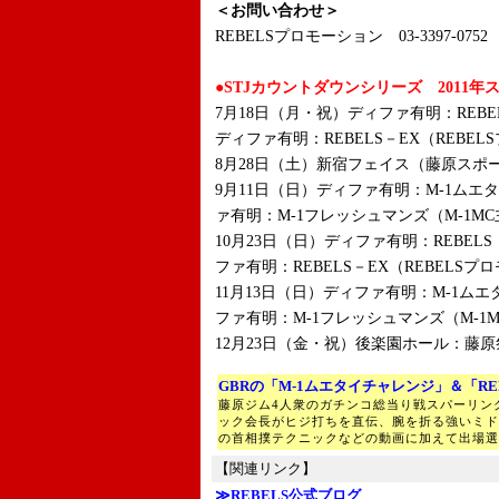
＜お問い合わせ＞
REBELSプロモーション 03-3397-0752
●STJカウントダウンシリーズ 2011年
7月18日（月・祝）ディファ有明：REBE
ディファ有明：REBELS－EX（REBE
8月28日（土）新宿フェイス（藤原スポ
9月11日（日）ディファ有明：M-1ムエ
ァ有明：M-1フレッシュマンズ（M-1M
10月23日（日）ディファ有明：REBEL
ファ有明：REBELS－EX（REBELS
11月13日（日）ディファ有明：M-1ム
ファ有明：M-1フレッシュマンズ（M-1
12月23日（金・祝）後楽園ホール：藤
GBRの「M-1ムエタイチャレンジ」＆「RE
藤原ジム4人衆のガチンコ総当り戦スパーリン
ック会長がヒジ打ちを直伝、腕を折る強いミド
の首相撲テクニックなどの動画に加えて出場選
【関連リンク】
≫REBELS公式ブログ