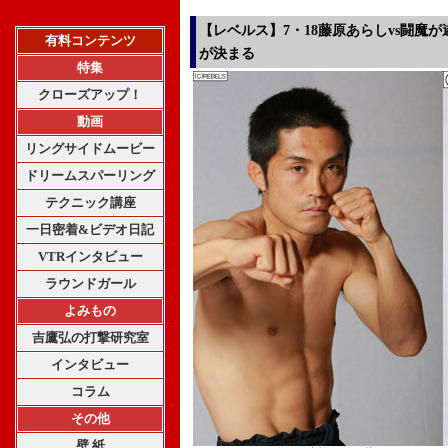
【レベルス】7・18藤原あらしvs闘魔
有料コンテンツ
が決まる
特集
クローズアップ！
動画
リングサイドムービー
ドリームスパーリング
テクニック講座
一日密着&ビデオ日記
VTRインタビュー
ラウンドガール
よみもの
吉鷹弘の打撃研究室
インタビュー
コラム
その他
壁 紙