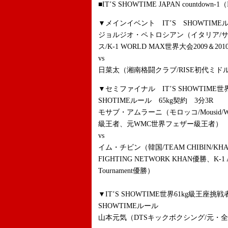
■IT’S SHOWTIME JAPAN countdown-
▼メインイベント IT’S SHOWTIMEル
ジョルジオ・ペトロシアン（イタリア/
ス/K-1 WORLD MAX世界大会2009＆20
vs
日菜太（湘南格闘クラブ/RISE初代ミド
▼セミファイナル IT’S SHOWTIME世
SHOTIMEルール 65kg契約 3分3R
モサブ・アムラーニ（モロッコ/Mousi
級王者、元WMC世界フェザー級王者）
vs
イム・チビン（韓国/TEAM CHIBIN/KH
FIGHTING NETWORK KHAN優勝、K-1 
Tournament優勝）
▼IT’S SHOWTIME世界61kg級王座挑戦
SHOWTIMEルール
山本元気（DTSキックボクシング/元・