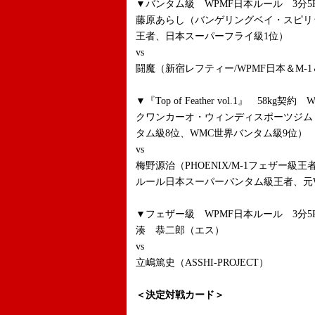
▼バンタム級 WPMF日本ルール 3分5
藤原あらし（バンゲリングベイ・スピリッ
王者、日本スーパーフライ級1位）
vs
闘魔（新宿レフティー/WPMF日本＆M-1
▼『Top of Feather vol.1』 58kg
クワンカーオ・ウィンディスポーツジム
タム級8位、WMC世界バンタム級9位）
vs
梅野源治（PHOENIX/M-1フェザー級
ルール日本スーパーバンタム級王者、元
▼フェザー級 WPMF日本ルール 3分5
湊 恭二郎（エス）
vs
立嶋篤史（ASSHI-PROJECT）
＜決定対戦カード＞