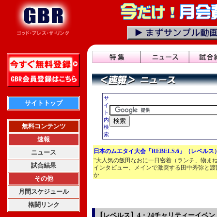
サ
サイトトップ
イ
ト
内
無料コンテンツ
検
索
速報
日本のムエタイ大会「REBELS.6」（レベルス
ニュース
“大人気の飯田なおに一日密着（ランチ、物ま
試合結果
インタビュー、メインで激突する田中秀弥と渡
か
その他
月間スケジュール
格闘リンク
【レベルス】4・24チャリティーイベ