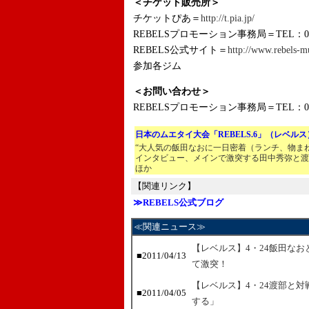
＜チケット販売所＞
チケットぴあ＝
http://t.pia.jp/
REBELSプロモーション事務局＝TEL：03-3
REBELS公式サイト＝
http://www.rebels-m
参加各ジム
＜お問い合わせ＞
REBELSプロモーション事務局＝TEL：03-3
日本のムエタイ大会「REBELS.6」（レベル
“大人気の飯田なおに一日密着（ランチ、物ま
インタビュー、メインで激突する田中秀弥と渡
ほか
【関連リンク】
≫REBELS公式ブログ
≪関連ニュース≫
【レベルス】4・24飯田な
■2011/04/13
て激突！
【レベルス】4・24渡部と
■2011/04/05
する」