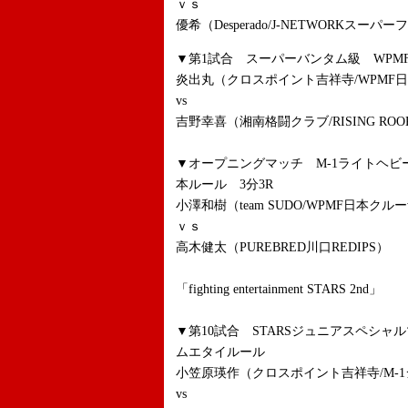
ｖｓ
優希（Desperado/J-NETWORKスーパ
▼第1試合 スーパーバンタム級 WPMF
炎出丸（クロスポイント吉祥寺/WPMF
vs
吉野幸喜（湘南格闘クラブ/RISING ROOKI
▼オープニングマッチ M-1ライトヘビ
本ルール 3分3R
小澤和樹（team SUDO/WPMF日本クル
ｖｓ
高木健太（PUREBRED川口REDIPS）
「fighting entertainment STARS 2nd」
▼第10試合 STARSジュニアスペシャル
ムエタイルール
小笠原瑛作（クロスポイント吉祥寺/M-1ジ
vs