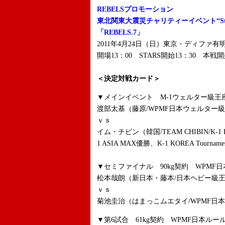
REBELSプロモーション
東北関東大震災チャリティーイベント“Stand
「REBELS.7」
2011年4月24日（日）東京・ディファ有
開場13：00 STARS開始13：30 本戦開
＜決定対戦カード＞
▼メインイベント M-1ウェルター級王座
渡部太基（藤原/WPMF日本ウェルター
ｖｓ
イム・チビン（韓国/TEAM CHIBIN/K-1 
1 ASIA MAX優勝、K-1 KOREA Tourna
▼セミファイナル 90kg契約 WPMF日
松本哉朗（新日本・藤本/日本ヘビー級
ｖｓ
菊池圭治（はまっこムエタイ/WPMF日本
▼第6試合 61kg契約 WPMF日本ルール