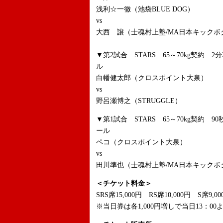
浅利☆一徹（池袋BLUE DOG）
vs
大西 譲（士魂村上塾/MA日本キックボ
▼第2試合 STARS 65～70kg契約 
ル
白幡健太郎（クロスポイント大泉）
vs
野呂瀬博之（STRUGGLE）
▼第1試合 STARS 65～70kg契約 9
ール
ペコ（クロスポイント大泉）
vs
田川準也（士魂村上塾/MA日本キックボ
＜チケット料金＞
SRS席15,000円 RS席10,000円 S席9,0
※当日券は各1,000円増しで当日13：0