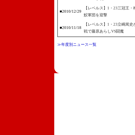
【レベルス】1・23三冠王
■2010/12/29
鮫軍団を迎撃
【レベルス】1・23立嶋篤史
■2010/11/18
戦で藤原あらしVS闘魔
≫年度別ニュース一覧