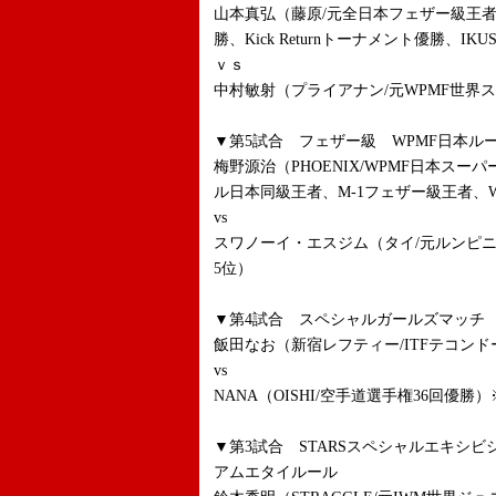
山本真弘（藤原/元全日本フェザー級王者、K
勝、Kick Returnトーナメント優勝、IKUS
ｖｓ
中村敏射（プライアナン/元WPMF世界
▼第5試合 フェザー級 WPMF日本ル
梅野源治（PHOENIX/WPMF日本ス
ル日本同級王者、M-1フェザー級王者、W
vs
スワノーイ・エスジム（タイ/元ルンピ
5位）
▼第4試合 スペシャルガールズマッチ 4
飯田なお（新宿レフティー/ITFテコンドー全
vs
NANA（OISHI/空手道選手権36回優
▼第3試合 STARSスペシャルエキシビショ
アムエタイルール