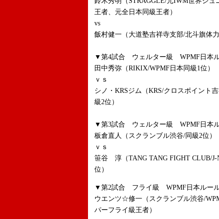
鈴木秀明（STRAGGLE/元IWM世界ジ
王者、元全日本同級王者）
vs
飯村健一（大道塾吉祥寺支部/北斗旗体
▼第4試合 ウェルター級 WPMF日本ル
田中秀弥（RIKIX/WPMF日本同級1位）
ｖｓ
シノ・KRSジム（KRS/クロスポイント
級2位）
▼第3試合 ウェルター級 WPMF日本ル
板倉直人（スクランブル渋谷/同級2位）
ｖｓ
笹谷 淳（TANG TANG FIGHT CLU
位）
▼第2試合 フライ級 WPMF日本ルール
ウエンツ☆修一（スクランブル渋谷/WPMF
パーフライ級王者）