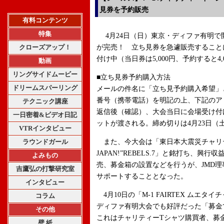
見券を予約販売
有料コンテンツ
特集
4月24日（日）東京・ディファ有明で開催
クローズアップ！
が完売！ 立ち見券を急遽販売すること
付け中（当日券は5,000円、予約すると4,
動画
リングサイドムービー
■立ち見券予約購入方法
ドリームスパーリング
メールの件名に「立ち見予約購入希望」
番号（携帯電話）を明記の上、下記のア
テクニック講座
返信後（確認）、大会当日に会場受け付
一日密着&ビデオ日記
ットが渡される。締め切りは4月23日（土
VTRインタビュー
ラウンドガール
また、今大会は「東日本大震災チャリティー
JAPAN!”REBELS.7」と銘打ち、
よみもの
売、募金箱の設置などを行うが、JMD
吉鷹弘の打撃研究室
サポートすることとなった。
インタビュー
4月10日の「M-1 FAIRTEX ムエタイチャ
コラム
ディファ有明大会でも好評だった「募金
その他
これはチャリティーTシャツ購買者、募
壁 紙