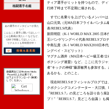
ティア選手がミットを持つもので、ディフ
格闘選手名鑑
行終了時まで不定期に催される。
すでに名乗りを上げているメンバーは
山口元気（元MA日本フライ＆バンタム
あの選手のインタビューが見た
表/REBELS代表）
い！
こんなこと選手に聞いてほしい！
新田明臣（K-1 WORLD MAX 200
こんな動画が見たい！などなど、
王/バンゲリングベイ代表/REBELSプロ
GBRで特集してほしいこと、
リクエストも常時受付中！
中島弘貴（K-1 WORLD MAX2010
↓↓↓
ングベイ・スピリット）
マグナム酒井（MA日本ヘビー級王者/士
ボクシング連盟）など。ここに元ラジャ
者“キックの神様”藤原敏男も参加する
あるかも、とのこと。
現在REBELSオフィシャルブログで
クボクシングコメンテーター・大江慎、R
『REBELS.7』の見どころを語り合う
プ！”「REBELS.7」見どころ会議 ）も