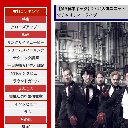
【MA日本キック】7・24人気ユニット「
有料コンテンツ
でチャリティーライブ
特集
クローズアップ！
動画
リングサイドムービー
ドリームスパーリング
テクニック講座
一日密着&ビデオ日記
VTRインタビュー
ラウンドガール
よみもの
吉鷹弘の打撃研究室
インタビュー
コラム
その他
壁 紙