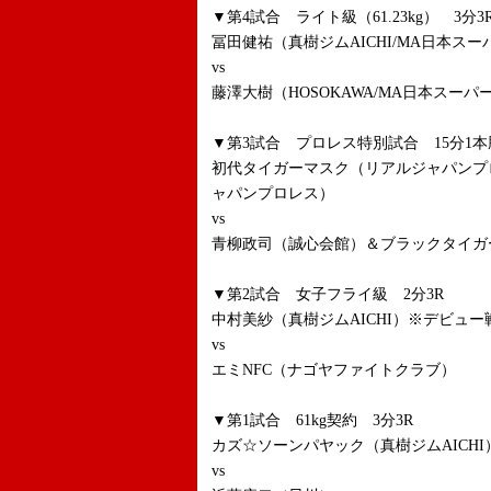
▼第4試合 ライト級（61.23kg） 3分
冨田健祐（真樹ジムAICHI/MA日本ス
vs
藤澤大樹（HOSOKAWA/MA日本スーパ
▼第3試合 プロレス特別試合 15分1本
初代タイガーマスク（リアルジャパンプ
ャパンプロレス）
vs
青柳政司（誠心会館）＆ブラックタイガ
▼第2試合 女子フライ級 2分3R
中村美紗（真樹ジムAICHI）※デビュー
vs
エミNFC（ナゴヤファイトクラブ）
▼第1試合 61kg契約 3分3R
カズ☆ソーンパヤック（真樹ジムAICHI
vs