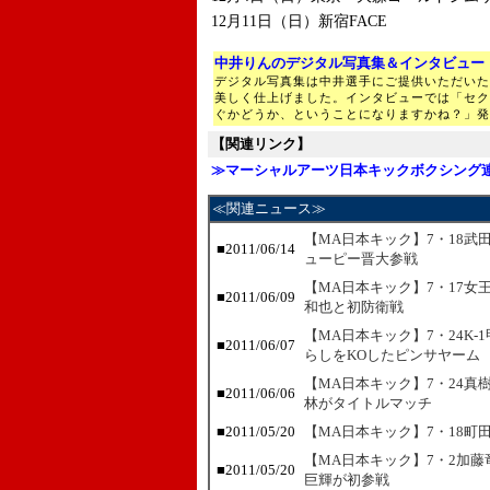
12月11日（日）新宿FACE
中井りんのデジタル写真集＆インタビュー
デジタル写真集は中井選手にご提供いただいた
美しく仕上げました。インタビューでは「セク
ぐかどうか、ということになりますかね？」発
【関連リンク】
≫マーシャルアーツ日本キックボクシング
≪関連ニュース≫
【MA日本キック】7・18武
■
2011/06/14
ューピー晋大参戦
【MA日本キック】7・17
■
2011/06/09
和也と初防衛戦
【MA日本キック】7・24K
■
2011/06/07
らしをKOしたピンサヤーム
【MA日本キック】7・24真
■
2011/06/06
林がタイトルマッチ
■
2011/05/20
【MA日本キック】7・18
【MA日本キック】7・2加藤
■
2011/05/20
巨輝が初参戦