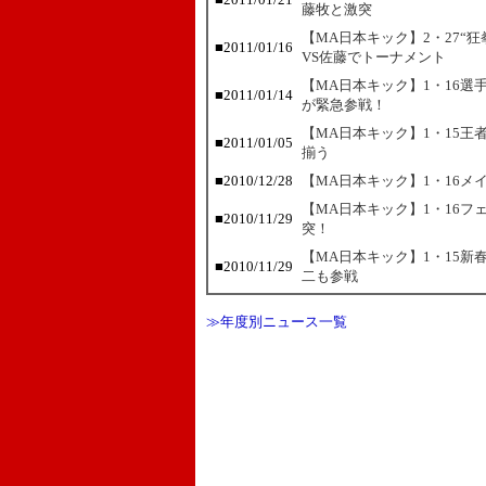
藤牧と激突
【MA日本キック】2・27“狂拳
■
2011/01/16
VS佐藤でトーナメント
【MA日本キック】1・16選
■
2011/01/14
が緊急参戦！
【MA日本キック】1・15
■
2011/01/05
揃う
■
2010/12/28
【MA日本キック】1・16メ
【MA日本キック】1・16フ
■
2010/11/29
突！
【MA日本キック】1・15新
■
2010/11/29
二も参戦
≫年度別ニュース一覧