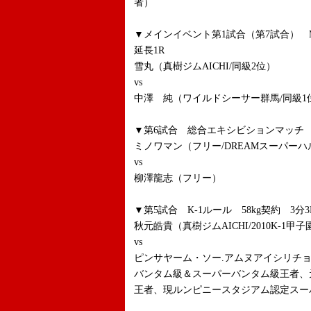
者）
▼メインイベント第1試合（第7試合） 
延長1R
雪丸（真樹ジムAICHI/同級2位）
vs
中澤 純（ワイルドシーサー群馬/同級1
▼第6試合 総合エキシビションマッチ 
ミノワマン（フリー/DREAMスーパー
vs
柳澤龍志（フリー）
▼第5試合 K-1ルール 58kg契約 3分3
秋元皓貴（真樹ジムAICHI/2010K-1甲
vs
ピンサヤーム・ソー.アムヌアイシリチ
バンタム級＆スーパーバンタム級王者、
王者、現ルンピニースタジアム認定スー