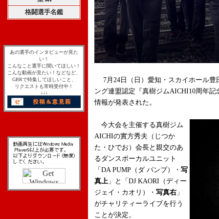
格闘選手名鑑
あの選手のインタビューが見た
い！
こんなこと選手に聞いてほしい！
こんな動画が見たい！などなど、
7月24日（日）愛知・スカイホール豊
GBRで特集してほしいこと、
リクエストも常時受付中！
ング連盟認定『真樹ジムAICHI10周年記念興行 J-
↓↓↓
情報が発表された。
今大会を主催する真樹ジム
AICHIの實方秀夫（じつか
た・ひでお）会長と親交のあ
るダンスボーカルユニット
「DA PUMP（ダ パンプ）・
写
真上
」と「DJ KAORI（ディー
ジェイ・カオリ）・
写真右
」
がチャリティーライブを行う
ことが決定。