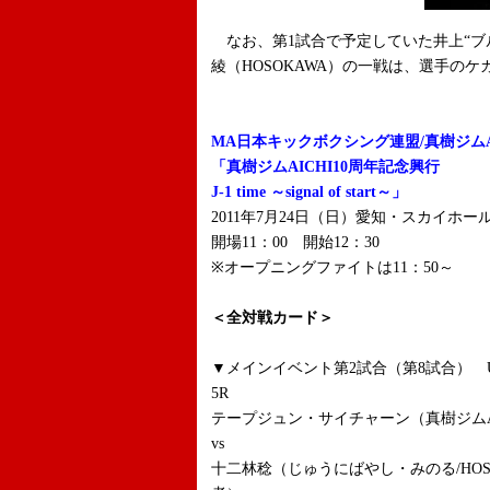
なお、第1試合で予定していた井上“ブル
綾（HOSOKAWA）の一戦は、選手の
MA日本キックボクシング連盟/真樹ジムA
「真樹ジムAICHI10周年記念興行
J-1 time ～signal of start～」
2011年7月24日（日）愛知・スカイホ
開場11：00 開始12：30
※オープニングファイトは11：50～
＜全対戦カード＞
▼メインイベント第2試合（第8試合） 
5R
テープジュン・サイチャーン（真樹ジムAI
vs
十二林稔（じゅうにばやし・みのる/HOS