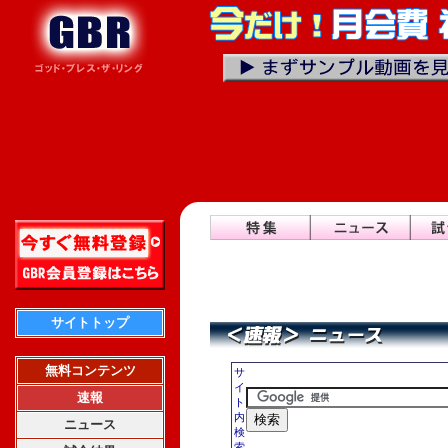
サイトトップ
無料コンテンツ
サ
イ
速報
ト
内
ニュース
検
索