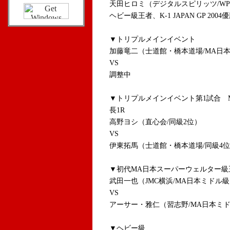
天田ヒロミ（デジタルスピリッツ/WP
ヘビー級王者、K-1 JAPAN GP 2004
▼トリプルメインイベント
加藤竜二（士道館・橋本道場/MA日
VS
調整中
▼トリプルメインイベント第1試合 
長1R
高野ヨシ（直心会/同級2位）
VS
伊東拓馬（士道館・橋本道場/同級4位
▼初代MA日本スーパーウェルター級
武田一也（JMC横浜/MA日本ミドル級
VS
アーサー・雅仁（習志野/MA日本ミド
▼ヘビー級