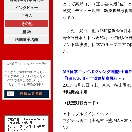
として高野ヨシ（直心会/同級2位）と
インタビュー
激突。デビュー以来、8戦8勝無敗街
コラム
なるか。
その他
また、武田一也（JMC横浜/MA日本
壁 紙
野/MA日本ミドル級5位）の初代M
格闘選手名鑑
メント準決勝、日本VSルーマニアの
た。
あの選手のインタビューが見た
い！
MA日本キックボクシング連盟/士道
こんなこと選手に聞いてほしい！
こんな動画が見たい！などなど、
「BREAK-8～士道館新春興行～」
GBRで特集してほしいこと、
リクエストも常時受付中！
2011年1月15日（土）東京・後楽園
↓↓↓
開場開始未定
＜決定対戦カード＞
▼トリプルメインイベント
マグナム酒井（士魂村上塾/MA日本
VS