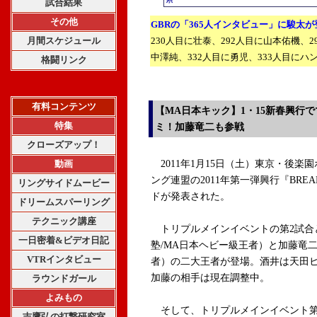
試合結果
その他
GBRの「365人インタビュー」に
駿太が
月間スケジュール
230人目に壮泰、292人目に山本佑機、2
中澤純、332人目に勇児、333人目にハ
格闘リンク
有料コンテンツ
【MA日本キック】1・15新春興行
特集
ミ！加藤竜二も参戦
クローズアップ！
動画
2011年1月15日（土）東京・後楽
ング連盟の2011年第一弾興行『BRE
リングサイドムービー
ドが発表された。
ドリームスパーリング
テクニック講座
トリプルメインイベントの第2試合
一日密着&ビデオ日記
塾/MA日本ヘビー級王者）と加藤竜
VTRインタビュー
者）の二大王者が登場。酒井は天田
加藤の相手は現在調整中。
ラウンドガール
よみもの
そして、トリプルメインイベント第
吉鷹弘の打撃研究室