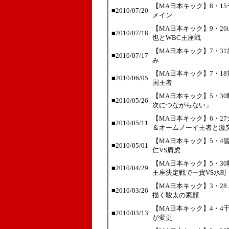
【MA日本キック】8・1
■
2010/07/20
メイン
【MA日本キック】9・2
■
2010/07/18
也とWBC王座戦
【MA日本キック】7・3
■
2010/07/17
み
【MA日本キック】7・1
■
2010/06/05
国王者
【MA日本キック】5・3
■
2010/05/26
次につながらない」
【MA日本キック】6・2
■
2010/05/11
＆オームノーイ王者と激
【MA日本キック】5・4
■
2010/05/01
仁VS廣虎
【MA日本キック】5・3
■
2010/04/29
王座決定戦で一貴VS水町
【MA日本キック】3・2
■
2010/03/26
描く駿太の素顔
【MA日本キック】4・4
■
2010/03/13
が変更