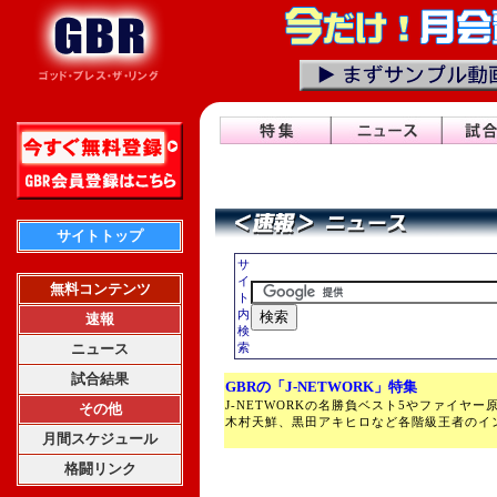
サイトトップ
サ
イ
無料コンテンツ
ト
内
速報
検
ニュース
索
試合結果
GBRの「J-NETWORK」特集
J-NETWORKの名勝負ベスト5やファイヤ
その他
木村天鮮、黒田アキヒロなど各階級王者のイ
月間スケジュール
格闘リンク