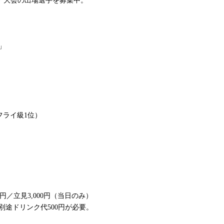
ア大会の出場選手を募集中。
～」
ニフライ級1位）
000円／立見3,000円（当日のみ）
に別途ドリンク代500円が必要。