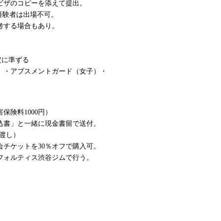
ビザのコピーを添えて提出。
経験者は出場不可。
考する場合もあり。
定に準ずる
）・アブスメントガード（女子）・
害保険料1000円）
込書」と一緒に現金書留で送付。
渡し）
チケットを30％オフで購入可。
に、フォルティス渋谷ジムで行う。