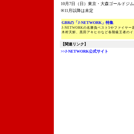
10月7日（日）東京・大森ゴールドジム
※11月以降は未定
GBRの「J-NETWORK」特集
J-NETWORKの名勝負ベスト5やファイヤ
木村天鮮、黒田アキヒロなど各階級王者のイ
【関連リンク】
>>J-NETWORK公式サイト