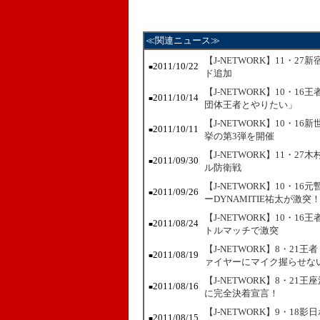
≪関連ニュース≫
【J-NETWORK】11・2
2011/10/22
■
ド追加
【J-NETWORK】10・
2011/10/14
■
団体王者とやりたい」
【J-NETWORK】10・1
2011/10/11
■
挙の第3弾を開催
【J-NETWORK】11・2
2011/09/30
■
ル防衛戦
【J-NETWORK】10・
2011/09/26
■
ーDYNAMITIE祐太が激突
【J-NETWORK】10・
2011/08/24
■
トルマッチで激突
【J-NETWORK】8・2
2011/08/19
■
ァイヤーにマイク握らせな
【J-NETWORK】8・2
2011/08/16
■
に完全決着宣言！
【J-NETWORK】9・1
2011/08/15
■