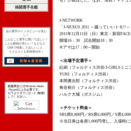
も）が就任した。なお、現在アマチュ
格闘選手名鑑
J-NETWORK
「J-NEXUS 2011 ～蹴っていいトモ!!
あの選手のインタビューが見た
2011年12月11日（日）東京・新宿FACE
い！
こんなこと選手に聞いてほしい！
開場16：30 試合開始18：30
こんな動画が見たい！などなど、
※アマは17：00～開始
GBRで特集してほしいこと、
リクエストも常時受付中！
↓↓↓
＜出場予定選手＞
紅絹（フォルティス渋谷/J-GIRLSミ
YUKI（フォルティス渋谷）
本間勇次郎（フォルティス渋谷）
角谷裕介（フォルティス渋谷）
ハルク大城（ボスジム）
＜チケット料金＞
SRS席8,000円／RS席6,000円／S席4,
※当日券は各席1,000円増し。入場時