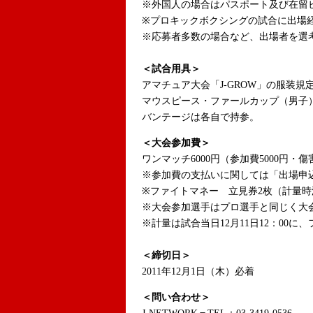
※外国人の場合はパスポート及び在留
※プロキックボクシングの試合に出場
※応募者多数の場合など、出場者を選
＜試合用具＞
アマチュア大会「J-GROW」の服装規
マウスピース・ファールカップ（男子
バンテージは各自で持参。
＜大会参加費＞
ワンマッチ6000円（参加費5000円・傷
※参加費の支払いに関しては「出場申
※ファイトマネー 立見券2枚（計量時
※大会参加選手はプロ選手と同じく大会
※計量は試合当日12月11日12：00
＜締切日＞
2011年12月1日（木）必着
＜問い合わせ＞