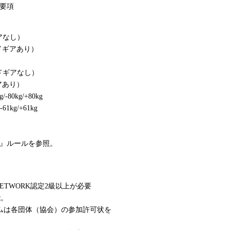
集要項
ギアなし）
ッドギアあり）
ッドギアなし）
アあり）
/-80kg/+80kg
-61kg/+61kg
OW』ルールを参照。
ETWORK認定2級以上が必要
能。
ムは各団体（協会）の参加許可状を