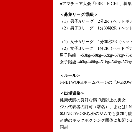
●アマチュア大会「PRE J-FIGHT」募
＜募集リーグ/階級＞
（1）男子Aリーグ 2分2R（ヘッド
（2）男子Bリーグ 1分30秒2R（ヘ
（1）女子Aリーグ 1分30秒2R（ヘ
（2）女子Bリーグ 1分2R（ヘッドギ
男子階級 -53kg/-58kg/-62kg/-67kg/-73kg
女子階級 -46kg/-48kg/-51kg/-54kg/-57kg/
＜ルール＞
J-NETWORKホームページの『J-GR
＜出場資格＞
健康状態の良好な満13歳以上の男女
ジム代表者の許可（署名）、またはJ-N
※J-NETWORK以外のジムでも参加可
※他のキックボクシング団体に加盟ジ
同封