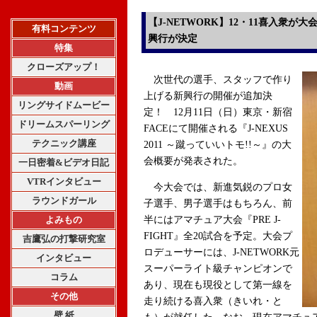
【J-NETWORK】12・11喜入衆が
有料コンテンツ
興行が決定
特集
クローズアップ！
次世代の選手、スタッフで作り
動画
上げる新興行の開催が追加決
リングサイドムービー
定！ 12月11日（日）東京・新宿
ドリームスパーリング
FACEにて開催される『J-NEXUS
テクニック講座
2011 ～蹴っていいトモ!!～』の大
会概要が発表された。
一日密着&ビデオ日記
VTRインタビュー
今大会では、新進気鋭のプロ女
ラウンドガール
子選手、男子選手はもちろん、前
よみもの
半にはアマチュア大会『PRE J-
FIGHT』全20試合を予定。大会プ
吉鷹弘の打撃研究室
ロデューサーには、J-NETWORK元
インタビュー
スーパーライト級チャンピオンで
コラム
あり、現在も現役として第一線を
その他
走り続ける喜入衆（きいれ・と
壁 紙