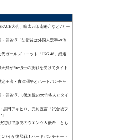
7新宿FACE大会、喧太vs印南陽介など7カー
16王者・笹谷淳「防衛後は外国人選手や他
6新世代ガールズユニット「JKG 48」総選
7木村天鮮がfire仭士の挑戦を受けてタイト
16元暫定王者・青津潤平とハードパンチャ
！
16王者・笹谷淳、8戦無敗の大竹将人とタイ
1王者・黒田アキヒロ、完封宣言「試合後フ
い」
1王座決定戦で激突のウエンツ＆優希、とも
8影日ポパイが復帰戦！ハードパンチャー・